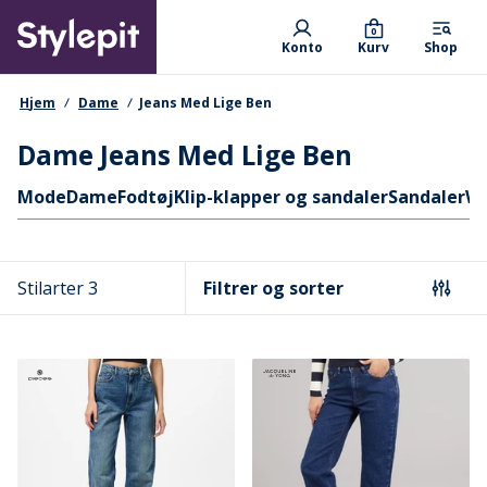
Skip
Primary departments
to
0
Konto
Kurv
Shop
main
content
navigationssti
Hjem
Dame
Jeans Med Lige Ben
Dame Jeans Med Lige Ben
Hurtige links
Mode
Dame
Fodtøj
Klip-klapper og sandaler
Sandaler
W
Stilarter 3
Filtrer og sorter