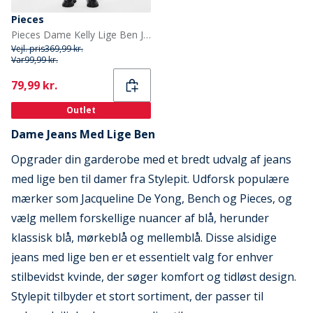
Pieces
Pieces Dame Kelly Lige Ben Jeans Medium Blue Denim
Vejl. pris
369,99 kr.
Var
99,99 kr.
Current
79,99 kr.
Outlet
Dame Jeans Med Lige Ben
Opgrader din garderobe med et bredt udvalg af jeans
med lige ben til damer fra Stylepit. Udforsk populære
mærker som Jacqueline De Yong, Bench og Pieces, og
vælg mellem forskellige nuancer af blå, herunder
klassisk blå, mørkeblå og mellemblå. Disse alsidige
jeans med lige ben er et essentielt valg for enhver
stilbevidst kvinde, der søger komfort og tidløst design.
Stylepit tilbyder et stort sortiment, der passer til