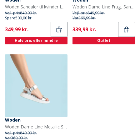
Woden Sandaler til kvinder Louisa 069 Latte
Woden Dame Line Frugt Sandaler 303 Citron
Vejl. pris
849,99 kr.
Vejl. pris
849,99 kr.
Spare
500,00 kr.
Var
369,99 kr.
Current
Current
349,99 kr.
339,99 kr.
Halv pris eller mindre
Outlet
Woden
Woden Dame Line Metallic Sandaler 039 Sølv
Vejl. pris
849,99 kr.
Var
369,99 kr.