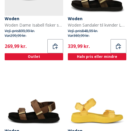
Woden
Woden
Woden Dame Isabell fisker sandaler 278 Matcha
Woden Sandaler til kvinder Louisa 295 Mørk oliven
Vejl. pris
899,99 kr.
Vejl. pris
848,99 kr.
Var
299,99 kr.
Var
369,99 kr.
Current
Current
269,99 kr.
339,99 kr.
Outlet
Halv pris eller mindre
Woden
Woden