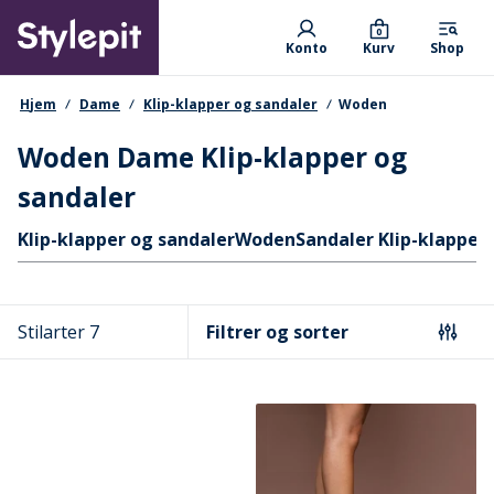
Skip
Primary departments
to
0
Konto
Kurv
Shop
main
content
navigationssti
Hjem
Dame
Klip-klapper og sandaler
Woden
Woden Dame Klip-klapper og
sandaler
Hurtige links
Klip-klapper og sandaler
Woden
Sandaler Klip-klapper
Stilarter 7
Filtrer og sorter