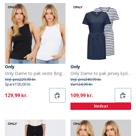
Only
Only
Only Dame to pak veste Bright White
Only Dame to pak jersey kjoler navy blazer
Vejl. pris
229,99 kr.
Vejl. pris
349,99 kr.
Spare
100,00 kr.
Var
124,99 kr.
Current
Current
129,99 kr.
109,99 kr.
Nedsat