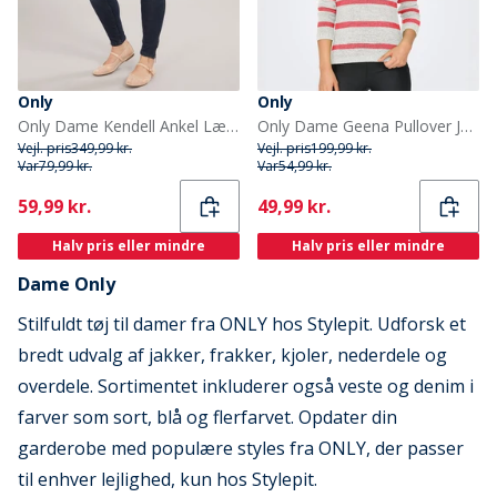
Only
Only
Only Dame Kendell Ankel Længde Slim Jeans Mørkeblå Denim
Only Dame Geena Pullover Jumper Cloud Dancer
Vejl. pris
349,99 kr.
Vejl. pris
199,99 kr.
Var
79,99 kr.
Var
54,99 kr.
Current
Current
59,99 kr.
49,99 kr.
Halv pris eller mindre
Halv pris eller mindre
Dame Only
Stilfuldt tøj til damer fra ONLY hos Stylepit. Udforsk et
bredt udvalg af jakker, frakker, kjoler, nederdele og
overdele. Sortimentet inkluderer også veste og denim i
farver som sort, blå og flerfarvet. Opdater din
garderobe med populære styles fra ONLY, der passer
til enhver lejlighed, kun hos Stylepit.