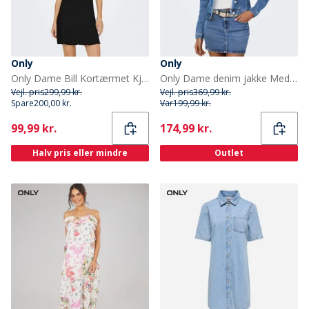
Only
Only
Only Dame Bill Kortærmet Kjole Sort
Only Dame denim jakke Medium Blue Denim
Vejl. pris
299,99 kr.
Vejl. pris
369,99 kr.
Spare
200,00 kr.
Var
199,99 kr.
Current
Current
99,99 kr.
174,99 kr.
Halv pris eller mindre
Outlet