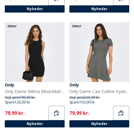
Nyheder
Nyheder
Only
Only
Only Dame Wilma Ribstrikket Kjole Sort
Only Dame Casi Cutline Kjole Bævergry
Vejl. pris
199,99 kr.
Vejl. pris
229,99 kr.
Spare
120,00 kr.
Spare
150,00 kr.
Current
Current
79,99 kr.
79,99 kr.
Nyheder
Nyheder