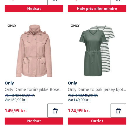
Nedsat
Halv pris eller mindre
Only
Only
Only Dame forårsjakke Rose Smoke
Only Dame to pak jersey kjoler laurbærkrans
Vejl. pris
449,99 kr.
Vejl. pris
349,99 kr.
Var
189,99 kr.
Var
149,99 kr.
Current
Current
149,99 kr.
124,99 kr.
Nedsat
Outlet