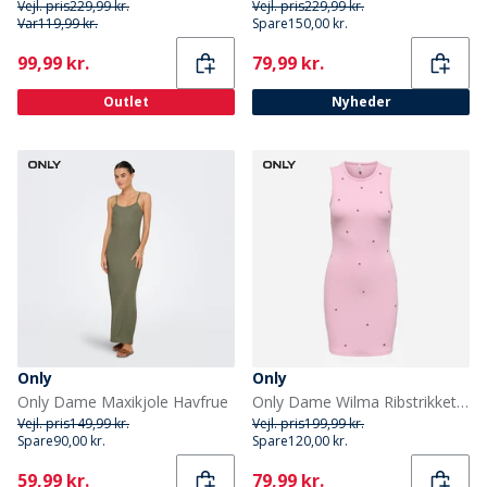
Vejl. pris
229,99 kr.
Vejl. pris
229,99 kr.
Var
119,99 kr.
Spare
150,00 kr.
Current
Current
99,99 kr.
79,99 kr.
Outlet
Nyheder
Only
Only
Only Dame Maxikjole Havfrue
Only Dame Wilma Ribstrikket Kjole Bleglilla
Vejl. pris
149,99 kr.
Vejl. pris
199,99 kr.
Spare
90,00 kr.
Spare
120,00 kr.
Current
Current
59,99 kr.
79,99 kr.