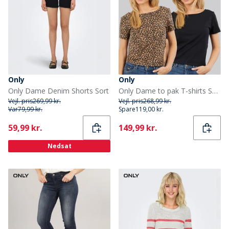
Only
Only
Only Dame Denim Shorts Sort
Only Dame to pak T-shirts Sort
Vejl. pris
269,99 kr.
Vejl. pris
268,99 kr.
Var
79,99 kr.
Spare
119,00 kr.
Current
Current
59,99 kr.
149,99 kr.
Nedsat