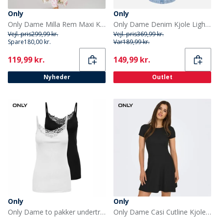
Only
Only
Only Dame Milla Rem Maxi Kjole Cloud Dancer
Only Dame Denim Kjole Light Blue Denim
Vejl. pris
299,99 kr.
Vejl. pris
369,99 kr.
Spare
180,00 kr.
Var
189,99 kr.
Current
Current
119,99 kr.
149,99 kr.
Nyheder
Outlet
Only
Only
Only Dame to pakker undertrøjer /Hvid Sort
Only Dame Casi Cutline Kjole Sort