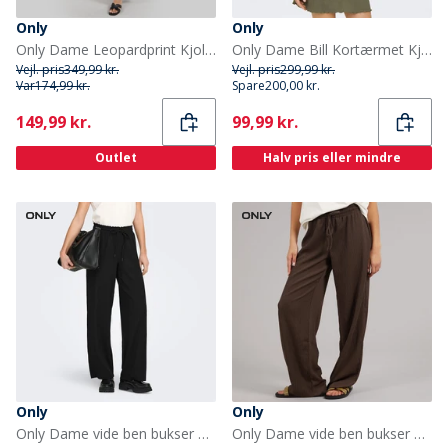
Only
Only
Only Dame Leopardprint Kjole Sort
Only Dame Bill Kortærmet Kjole Mermaid
Vejl. pris
349,99 kr.
Vejl. pris
299,99 kr.
Var
174,99 kr.
Spare
200,00 kr.
Current
Current
149,99 kr.
99,99 kr.
Outlet
Halv pris eller mindre
Only
Only
Only Dame vide ben bukser Sort
Only Dame vide ben bukser Chocolate Brown