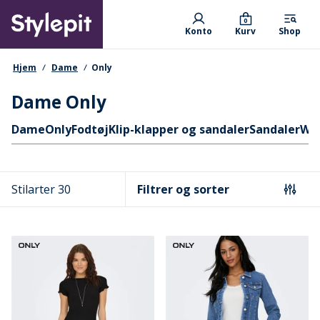
Skip
Primary departments
to
0
Konto
Kurv
Shop
main
content
navigationssti
Hjem
Dame
Only
Dame Only
Hurtige links
Dame
Only
Fodtøj
Klip-klapper og sandaler
Sandaler
Wo
Stilarter 30
Filtrer og sorter