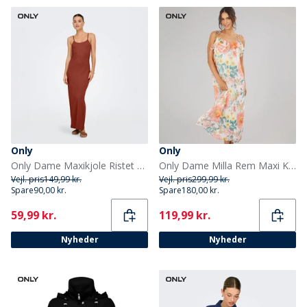
Only
Only
Only Dame Maxikjole Ristet brunrød
Only Dame Milla Rem Maxi Kjole Cloud Dancer Big Flowers
Vejl. pris
149,99 kr.
Vejl. pris
299,99 kr.
Spare
90,00 kr.
Spare
180,00 kr.
Current
Current
59,99 kr.
119,99 kr.
Nyheder
Nyheder