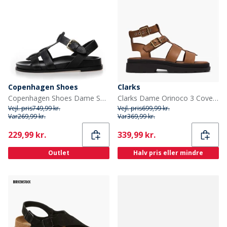
Copenhagen Shoes
Clarks
Copenhagen Shoes Dame Sandaler Sort
Clarks Dame Orinoco 3 Cove Sandaler Tan Leather
Vejl. pris
749,99 kr.
Vejl. pris
699,99 kr.
Var
269,99 kr.
Var
369,99 kr.
Current
Current
229,99 kr.
339,99 kr.
Outlet
Halv pris eller mindre