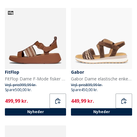
FitFlop
Gabor
FitFlop Dame F-Mode fisker sandaler Deep Tan/Paris Beige
Gabor Dame elastische enkelband sandaler Brun/Multi
Vejl. pris
999,99 kr.
Vejl. pris
899,99 kr.
Spare
500,00 kr.
Spare
450,00 kr.
Current
Current
499,99 kr.
449,99 kr.
Nyheder
Nyheder