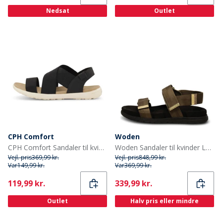
Nedsat
Outlet
CPH Comfort
Woden
CPH Comfort Sandaler til kvinder Cliff Sort
Woden Sandaler til kvinder Louisa 295 Mørk oliven
Vejl. pris
369,99 kr.
Vejl. pris
848,99 kr.
Var
149,99 kr.
Var
369,99 kr.
Current
Current
119,99 kr.
339,99 kr.
Outlet
Halv pris eller mindre