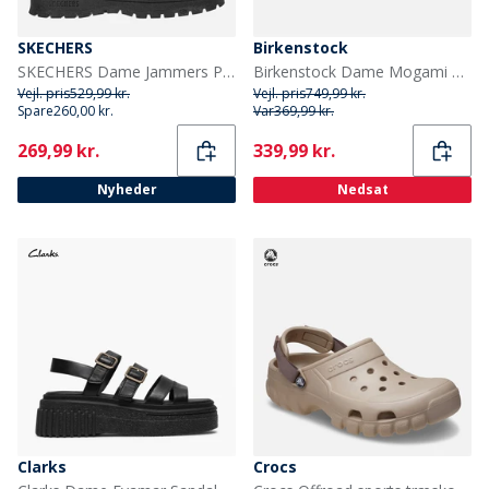
SKECHERS
Birkenstock
SKECHERS Dame Jammers Poppin Sandaler Hvid
Birkenstock Dame Mogami Terra Dobbelt Spænde Sandaler Whale Grey
Vejl. pris
529,99 kr.
Vejl. pris
749,99 kr.
Spare
260,00 kr.
Var
369,99 kr.
Current
Current
269,99 kr.
339,99 kr.
Nyheder
Nedsat
Clarks
Crocs