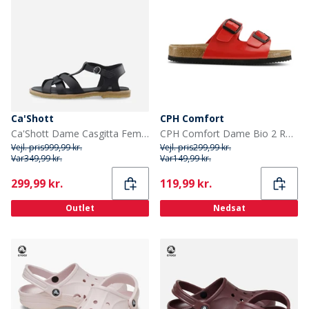
Ca'Shott
CPH Comfort
Ca'Shott Dame Casgitta Feminine Læder Sandaler Sort
CPH Comfort Dame Bio 2 Rem Sandaler Red Patent
Vejl. pris
999,99 kr.
Vejl. pris
299,99 kr.
Var
349,99 kr.
Var
149,99 kr.
Current
Current
299,99 kr.
119,99 kr.
Outlet
Nedsat