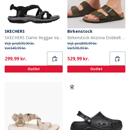
SKECHERS
Birkenstock
SKECHERS Dame Reggae Vacay Sandaler Sort
Birkenstock Arizona Dobbelt Spænde Sandaler Thyme
Vejl. pris
599,99 kr.
Vejl. pris
899,99 kr.
Var
349,99 kr.
Var
599,99 kr.
Current
Current
299,99 kr.
529,99 kr.
Outlet
Outlet