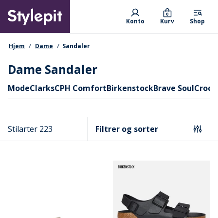
Skip
Primary departments
to
0
Konto
Kurv
Shop
main
content
navigationssti
Hjem
Dame
Sandaler
Dame Sandaler
Hurtige links
Mode
Clarks
CPH Comfort
Birkenstock
Brave Soul
Crocs
Stilarter 223
Filtrer og sorter