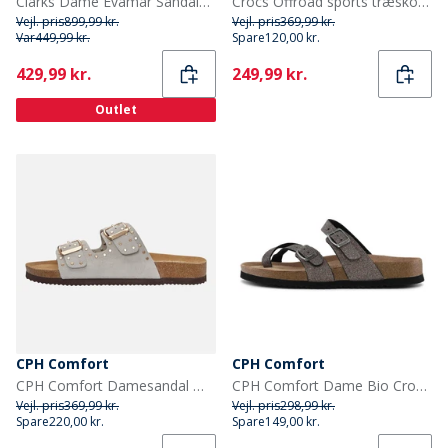
Clarks Dame Evamar Sandaler Med Strop Black Leather
Crocs Offroad sports træsko Cobblestone/Truffle
Vejl. pris
899,99 kr.
Vejl. pris
369,99 kr.
Var
449,99 kr.
Spare
120,00 kr.
Current
Current
429,99 kr.
249,99 kr.
Outlet
CPH Comfort
CPH Comfort
CPH Comfort Damesandal med bio nitter Beige
CPH Comfort Dame Bio Cross Over Sandaler Multi Glitter
Vejl. pris
369,99 kr.
Vejl. pris
298,99 kr.
Spare
220,00 kr.
Spare
149,00 kr.