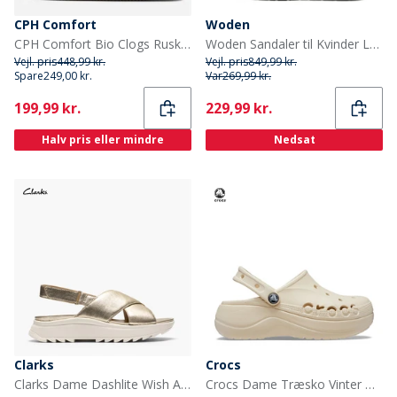
CPH Comfort
Woden
CPH Comfort Bio Clogs Ruskind Sandaler Dark Brown
Woden Sandaler til Kvinder Louisa 813 Elfenben
Vejl. pris
448,99 kr.
Vejl. pris
849,99 kr.
Spare
249,00 kr.
Var
269,99 kr.
Current
Current
199,99 kr.
229,99 kr.
Halv pris eller mindre
Nedsat
Clarks
Crocs
Clarks Dame Dashlite Wish Ankelrem Sandaler Gold Leather
Crocs Dame Træsko Vinter Hvid