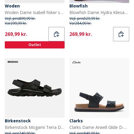
Woden
Blowfish
Woden Dame Isabell fisker sandaler 278 Matcha
Blowfish Dame Hydra Kilesandaler Sort
Vejl. pris
899,99 kr.
Vejl. pris
529,99 kr.
Var
299,99 kr.
Var
284,00 kr.
Current
Current
269,99 kr.
269,99 kr.
Outlet
Birkenstock
Clarks
Birkenstock Mogami Terra Dobbelt Spænde Sandaler Sort
Clarks Dame Arwell Glide D-Fit Sandaler Sort
Vejl. pris
749,99 kr.
Vejl. pris
849,99 kr.