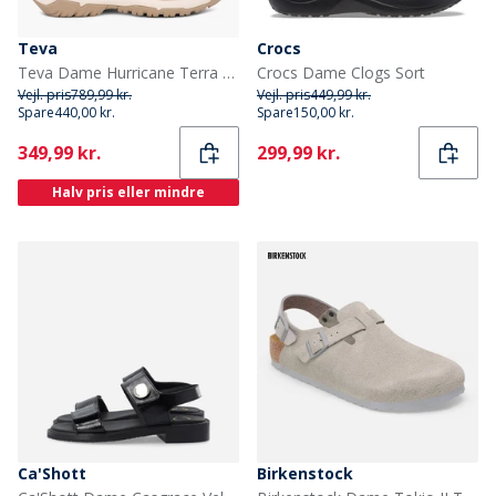
Teva
Crocs
Teva Dame Hurricane Terra Dactyl Sandaler Birch
Crocs Dame Clogs Sort
Vejl. pris
789,99 kr.
Vejl. pris
449,99 kr.
Spare
440,00 kr.
Spare
150,00 kr.
Current
Current
349,99 kr.
299,99 kr.
Halv pris eller mindre
Ca'Shott
Birkenstock