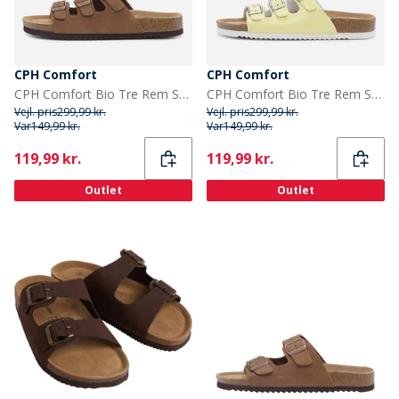
CPH Comfort
CPH Comfort
CPH Comfort Bio Tre Rem Sandaler Camel
CPH Comfort Bio Tre Rem Sandaler Lemon
Vejl. pris
299,99 kr.
Vejl. pris
299,99 kr.
Var
149,99 kr.
Var
149,99 kr.
Current
Current
119,99 kr.
119,99 kr.
Outlet
Outlet