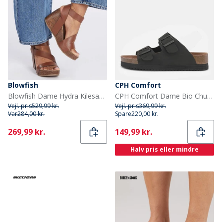
Blowfish
CPH Comfort
Blowfish Dame Hydra Kilesandaler Gyldenbrun
CPH Comfort Dame Bio Chunk To Remme Sandaler Sort
Vejl. pris
529,99 kr.
Vejl. pris
369,99 kr.
Var
284,00 kr.
Spare
220,00 kr.
Current
Current
269,99 kr.
149,99 kr.
Halv pris eller mindre