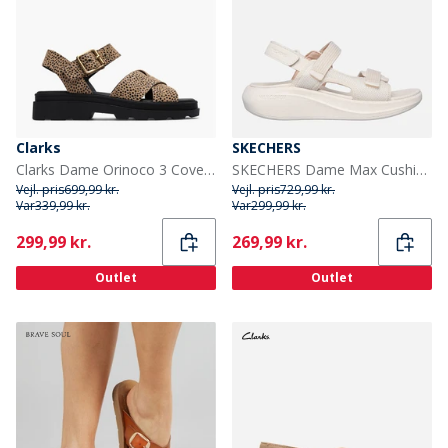
Clarks
SKECHERS
Clarks Dame Orinoco 3 Cove Sandaler Animal Print
SKECHERS Dame Max Cushioning Essential Sandaler Natur
Vejl. pris
699,99 kr.
Vejl. pris
729,99 kr.
Var
339,99 kr.
Var
299,99 kr.
Current
Current
299,99 kr.
269,99 kr.
Outlet
Outlet