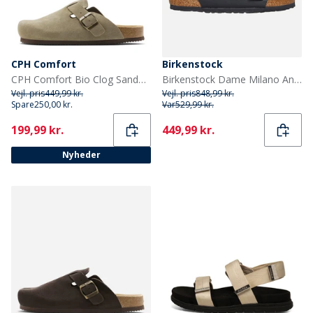
CPH Comfort
Birkenstock
CPH Comfort Bio Clog Sandaler af ruskind Taupe
Birkenstock Dame Milano Ankelrem Sandaler Trefuld Sort
Vejl. pris
449,99 kr.
Vejl. pris
848,99 kr.
Spare
250,00 kr.
Var
529,99 kr.
Current
Current
199,99 kr.
449,99 kr.
Nyheder