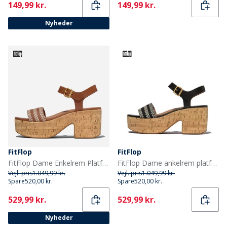
Current
Current
149,99 kr.
149,99 kr.
Nyheder
FitFlop
FitFlop
FitFlop Dame Enkelrem Platform Sandaler Deep Tan
FitFlop Dame ankelrem platform sandaler Sort
Vejl. pris
1.049,99 kr.
Vejl. pris
1.049,99 kr.
Spare
520,00 kr.
Spare
520,00 kr.
Current
Current
529,99 kr.
529,99 kr.
Nyheder