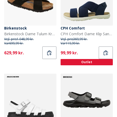
Birkenstock
CPH Comfort
Birkenstock Dame Tulum Krydsrem Sandaler Sort
CPH Comfort Dame Klip Sandaler Navy
Vejl. pris
1.048,99 kr.
Vejl. pris
369,99 kr.
Var
699,99 kr.
Var
119,99 kr.
Current
Current
629,99 kr.
99,99 kr.
Outlet