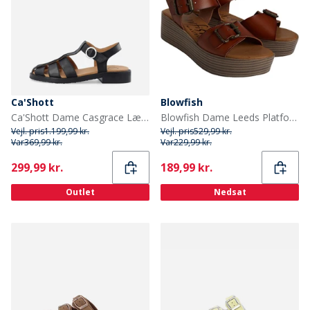
Ca'Shott
Blowfish
Ca'Shott Dame Casgrace Læder Fisker Sandaler Sort
Blowfish Dame Leeds Platform Sandaler Brun
Vejl. pris
1.199,99 kr.
Vejl. pris
529,99 kr.
Var
369,99 kr.
Var
229,99 kr.
Current
Current
299,99 kr.
189,99 kr.
Outlet
Nedsat