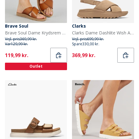
Brave Soul
Clarks
Brave Soul Dame Krydsrem Sandaler Tan
Clarks Dame Dashlite Wish Ankelrem Sandaler Beige Suede
Vejl. pris
369,99 kr.
Vejl. pris
699,99 kr.
Var
129,99 kr.
Spare
330,00 kr.
Current
Current
119,99 kr.
369,99 kr.
Outlet