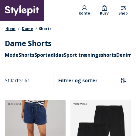
Skip
Primary departments
to
0
Konto
Kurv
Shop
main
content
navigationssti
Hjem
Dame
Shorts
Dame Shorts
Hurtige links
Mode
Shorts
Sport
adidas
Sport træningsshorts
Denims
Stilarter 61
Filtrer og sorter