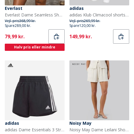
Everlast
adidas
Everlast Dame Seamless Shorts Sort
adidas Klub Climacool shorts til damer Ice Tangerine
Vejl. pris
368,99 kr.
Vejl. pris
269,99 kr.
Spare
289,00 kr.
Spare
120,00 kr.
Current
Current
79,99 kr.
149,99 kr.
Halv pris eller mindre
adidas
Noisy May
adidas Dame Essentials 3 Stripes Vævede Shorts Sort/Hvid
Noisy May Dame Leilani Shorts Natural