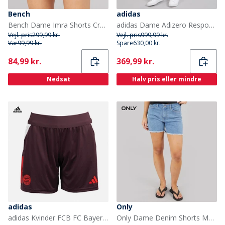
Bench
adidas
Bench Dame Imra Shorts Cranberry Juice
adidas Dame Adizero Responsive Control Løbe Tight Korte Leggings Semi Lucid Red/Sort
Vejl. pris
299,99 kr.
Vejl. pris
999,99 kr.
Var
99,99 kr.
Spare
630,00 kr.
Current
Current
84,99 kr.
369,99 kr.
Nedsat
Halv pris eller mindre
adidas
Only
adidas Kvinder FCB FC Bayern München træningsshorts Shadow Maroon/Rød
Only Dame Denim Shorts Medium Blå Denim