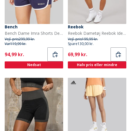
Bench
Reebok
Bench Dame Imra Shorts Deep Navy
Reebok Dametøj Reebok Identity Lille Logo Tætsiddende Shorts Sort
Vejl. pris
299,99 kr.
Vejl. pris
199,99 kr.
Var
119,99 kr.
Spare
130,00 kr.
Current
Current
94,99 kr.
69,99 kr.
Nedsat
Halv pris eller mindre