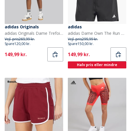
adidas Originals
adidas
adidas Originals Dame Trefoil Essentials Shorts Glow Pink
adidas Dame Own The Run Løbeshorts Sort
Vejl. pris
269,99 kr.
Vejl. pris
299,99 kr.
Spare
120,00 kr.
Spare
150,00 kr.
Current
Current
149,99 kr.
149,99 kr.
Halv pris eller mindre