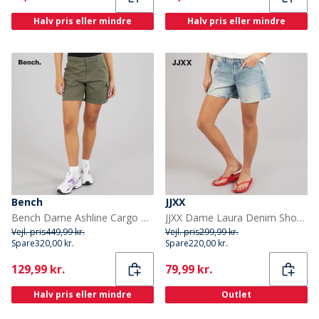
Halv pris eller mindre
Halv pris eller mindre
Bench
JJXX
Bench Dame Ashline Cargo Shorts Khaki
JJXX Dame Laura Denim Shorts Lyseblå Denim/Vintage Light Blue Denimdetail:Vintage
Vejl. pris
449,99 kr.
Vejl. pris
299,99 kr.
Spare
320,00 kr.
Spare
220,00 kr.
Current
Current
129,99 kr.
79,99 kr.
Halv pris eller mindre
Outlet