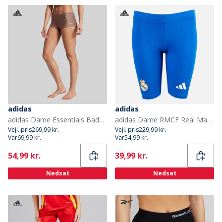
adidas
adidas
adidas Dame Essentials Badedragt Hotpants Trace Brown
adidas Dame RMCF Real Madrid Stramme Shorts Collegiate Royal
Vejl. pris
269,99 kr.
Vejl. pris
229,99 kr.
Var
69,99 kr.
Var
54,99 kr.
Current
Current
54,99 kr.
39,99 kr.
Nedsat
Nedsat