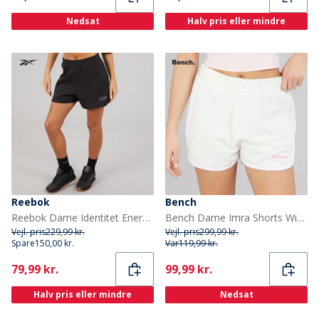
Nedsat
Halv pris eller mindre
Reebok
Bench
Reebok Dame Identitet Energi Brand Stolt Shorts Sort
Bench Dame Imra Shorts Winter White
Vejl. pris
229,99 kr.
Vejl. pris
299,99 kr.
Spare
150,00 kr.
Var
119,99 kr.
Current
Current
79,99 kr.
99,99 kr.
Halv pris eller mindre
Nedsat