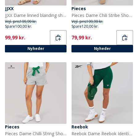
JJXX
Pieces
JJXX Dame linned blanding shorts Sunlight
Pieces Dame Chili Stribe Shorts Crockery
Vejl. pris
199,99 kr.
Vejl. pris
199,99 kr.
Spare
100,00 kr.
Spare
120,00 kr.
Current
Current
99,99 kr.
79,99 kr.
Nyheder
Nyheder
Pieces
Reebok
Pieces Dame Chilli String Shorts Light Grey Melange
Reebok Dame Reebok Identity Lille Logo Fitted Shorts Collegiate Green