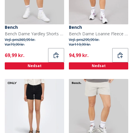
Bench
Bench
Bench Dame Yardley Shorts Lyserød
Bench Dame Loanne Fleece Shorts Dusted Grapes
Vejl. pris
369,99 kr.
Vejl. pris
299,99 kr.
Var
79,99 kr.
Var
119,99 kr.
Current
Current
69,99 kr.
94,99 kr.
Nedsat
Nedsat