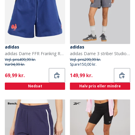
adidas
adidas
adidas Dame FFR Frankrig Rugby Z.N.E. Rejse Shorts Dark Blue
adidas Dame 3 striber Studio løs pasform fleece shorts Aurora Onix
Vejl. pris
499,99 kr.
Vejl. pris
299,99 kr.
Var
94,99 kr.
Spare
150,00 kr.
Current
Current
69,99 kr.
149,99 kr.
Nedsat
Halv pris eller mindre