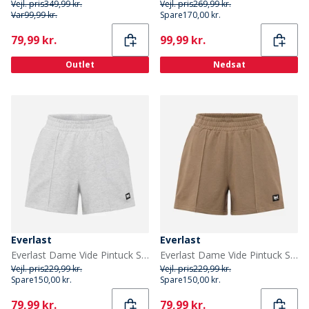
Vejl. pris
349,99 kr.
Vejl. pris
269,99 kr.
Var
99,99 kr.
Spare
170,00 kr.
Current
Current
79,99 kr.
99,99 kr.
Outlet
Nedsat
Everlast
Everlast
Everlast Dame Vide Pintuck Sweat Shorts Light Grey Melange
Everlast Dame Vide Pintuck Sweat Shorts Fossil
Vejl. pris
229,99 kr.
Vejl. pris
229,99 kr.
Spare
150,00 kr.
Spare
150,00 kr.
Current
Current
79,99 kr.
79,99 kr.