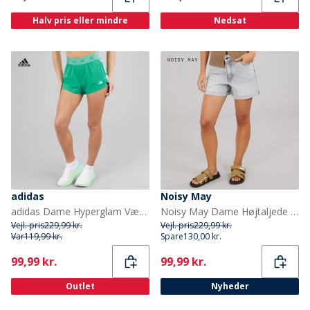
Halv pris eller mindre
Nedsat
adidas
Noisy May
adidas Dame Hyperglam Vævede Træningsshorts Semi Court Green/Hvid
Noisy May Dame Højtaljede Denim Shorts Light Grey Denim
Vejl. pris
229,99 kr.
Vejl. pris
229,99 kr.
Var
119,99 kr.
Spare
130,00 kr.
Current
Current
99,99 kr.
99,99 kr.
Outlet
Nyheder