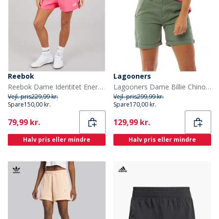
Reebok
Lagooners
Reebok Dame Identitet Energi Brand Stolt Shorts True Pink
Lagooners Dame Billie Chino shorts kakigrøn
Vejl. pris
229,99 kr.
Vejl. pris
299,99 kr.
Spare
150,00 kr.
Spare
170,00 kr.
Current
Current
79,99 kr.
129,99 kr.
Halv pris eller mindre
Halv pris eller mindre