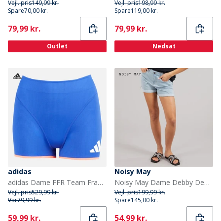
Vejl. pris
149,99 kr.
Vejl. pris
198,99 kr.
Spare
70,00 kr.
Spare
119,00 kr.
Current
Current
79,99 kr.
79,99 kr.
Outlet
Nedsat
adidas
Noisy May
adidas Dame FFR Team Frankrig Løbe Shorts Semi Lucid Blue
Noisy May Dame Debby Denim Shorts Light Blue Denim
Vejl. pris
529,99 kr.
Vejl. pris
199,99 kr.
Var
79,99 kr.
Spare
145,00 kr.
Current
Current
59,99 kr.
54,99 kr.