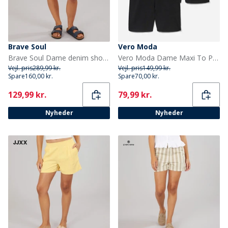
Brave Soul
Vero Moda
Brave Soul Dame denim shorts Indigo
Vero Moda Dame Maxi To Pak Biker Shorts Sort
Vejl. pris
289,99 kr.
Vejl. pris
149,99 kr.
Spare
160,00 kr.
Spare
70,00 kr.
Current
Current
129,99 kr.
79,99 kr.
Nyheder
Nyheder