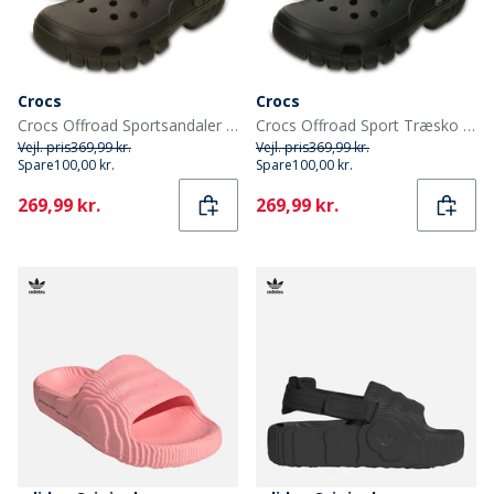
Crocs
Crocs
Crocs Offroad Sportsandaler Espresso/Valnød
Crocs Offroad Sport Træsko Sort/Grafit
Vejl. pris
369,99 kr.
Vejl. pris
369,99 kr.
Spare
100,00 kr.
Spare
100,00 kr.
Current
Current
269,99 kr.
269,99 kr.