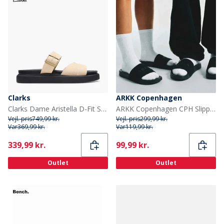
Clarks
ARKK Copenhagen
Clarks Dame Aristella D-Fit Sandaler Ecru
ARKK Copenhagen CPH Slippers Sort
Vejl. pris
749,99 kr.
Vejl. pris
299,99 kr.
Var
369,99 kr.
Var
119,99 kr.
Current
Current
339,99 kr.
99,99 kr.
Outlet
Outlet