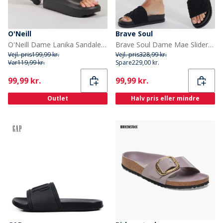
O'Neill
Brave Soul
O'Neill Dame Lanika Sandaler Sort
Brave Soul Dame Mae Slider Sort
Vejl. pris
199,99 kr.
Vejl. pris
328,99 kr.
Var
119,99 kr.
Spare
229,00 kr.
Current
Current
99,99 kr.
99,99 kr.
Outlet
Halv pris eller mindre