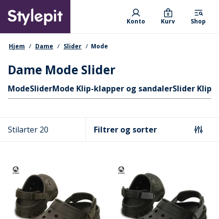
Skip
Primary departments
to
0
Konto
Kurv
Shop
main
content
navigationssti
Hjem
Dame
Slider
Mode
Dame Mode Slider
Hurtige links
Mode
Slider
Mode Klip-klapper og sandaler
Slider Klip
Stilarter 20
Filtrer og sorter