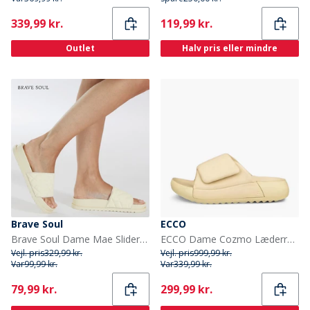
Current
Current
339,99 kr.
119,99 kr.
Outlet
Halv pris eller mindre
Brave Soul
ECCO
Brave Soul Dame Mae Slider beige
ECCO Dame Cozmo Læderrem Sandaler Straw
Vejl. pris
329,99 kr.
Vejl. pris
999,99 kr.
Var
99,99 kr.
Var
339,99 kr.
Current
Current
79,99 kr.
299,99 kr.