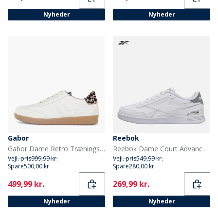
Nyheder
Nyheder
Gabor
Reebok
Gabor Dame Retro Træningssko Hvid/Leopard
Reebok Dame Court Advance Træningssko Hvid/Grå/Chrome
Vejl. pris
999,99 kr.
Vejl. pris
549,99 kr.
Spare
500,00 kr.
Spare
280,00 kr.
Current
Current
499,99 kr.
269,99 kr.
Nyheder
Nyheder