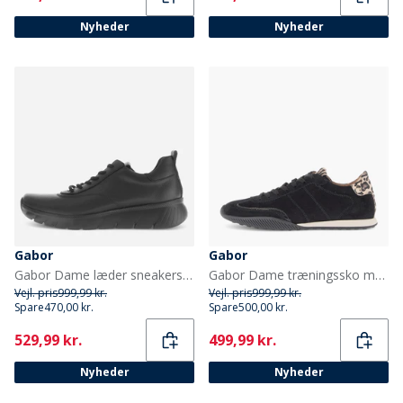
Nyheder
Nyheder
Gabor
Gabor
Gabor Dame læder sneakers Sort
Gabor Dame træningssko med lav profil Sort
Vejl. pris
999,99 kr.
Vejl. pris
999,99 kr.
Spare
470,00 kr.
Spare
500,00 kr.
Current
Current
529,99 kr.
499,99 kr.
Nyheder
Nyheder