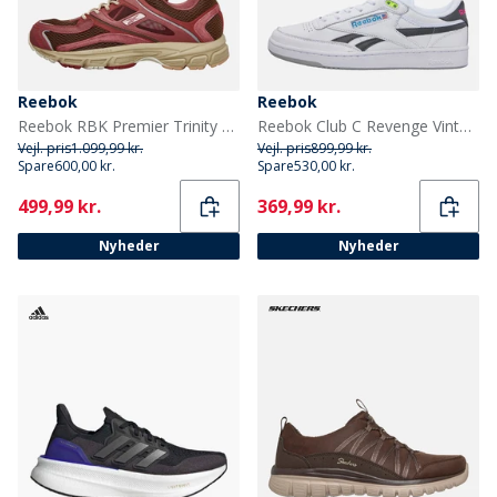
Reebok
Reebok
Reebok RBK Premier Trinity KFS Træningssko Mahogany
Reebok Club C Revenge Vintage 90'er Tennis Træningssko Hvid/Hvid/Sort
Vejl. pris
1.099,99 kr.
Vejl. pris
899,99 kr.
Spare
600,00 kr.
Spare
530,00 kr.
Current
Current
499,99 kr.
369,99 kr.
Nyheder
Nyheder