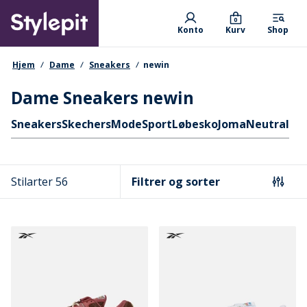
Skip
Primary departments
to
0
Konto
Kurv
Shop
main
content
navigationssti
Hjem
Dame
Sneakers
newin
Dame Sneakers newin
Hurtige links
Sneakers
Skechers
Mode
Sport
Løbesko
Joma
Neutral
Stilarter 56
Filtrer og sorter