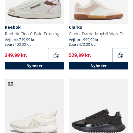
Reebok
Clarks
Reebok Club C Bulc Træningssko Chalk/Astro Rose/Utility Brown
Clarks Dame Mayhill Walk Træningssko White Combi
Vejl. pris
749,99 kr.
Vejl. pris
999,99 kr.
Spare
400,00 kr.
Spare
470,00 kr.
Current
Current
349,99 kr.
529,99 kr.
Nyheder
Nyheder