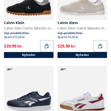
Calvin Klein
Calvin Klein
Calvin Klein Dame løbesko med lav profil Ck Black
Calvin Klein Dame løbesko med lav profil Light Cashew
Vejl. pris
899,99 kr.
Vejl. pris
899,99 kr.
Spare
370,00 kr.
Spare
370,00 kr.
Current
Current
529,99 kr.
529,99 kr.
Nyheder
Nyheder