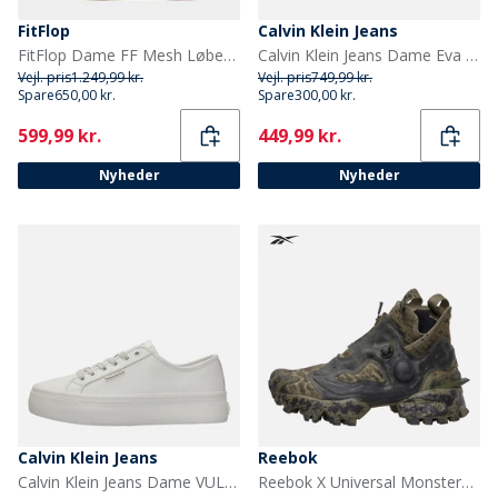
FitFlop
Calvin Klein Jeans
FitFlop Dame FF Mesh Løbesko Urban White
Calvin Klein Jeans Dame Eva Runner Sneakers Triple Black
Vejl. pris
1.249,99 kr.
Vejl. pris
749,99 kr.
Spare
650,00 kr.
Spare
300,00 kr.
Current
Current
599,99 kr.
449,99 kr.
Nyheder
Nyheder
Calvin Klein Jeans
Reebok
Calvin Klein Jeans Dame VULC flatform træningssko Lily White
Reebok X Universal Monsters Instapump Fury 94 Mid 'Creature From The Black Lagoon' Træningssko Grøn/Grøn/Sort