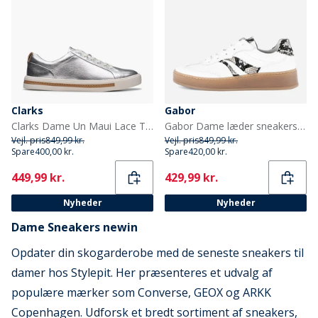
Clarks
Gabor
Clarks Dame Un Maui Lace Træningssko Metallic
Gabor Dame læder sneakers Hvid/Snake
Vejl. pris
849,99 kr.
Vejl. pris
849,99 kr.
Spare
400,00 kr.
Spare
420,00 kr.
Current
Current
449,99 kr.
429,99 kr.
Nyheder
Nyheder
Dame Sneakers newin
Opdater din skogarderobe med de seneste sneakers til
damer hos Stylepit. Her præsenteres et udvalg af
populære mærker som Converse, GEOX og ARKK
Copenhagen. Udforsk et bredt sortiment af sneakers,