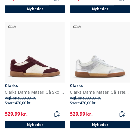
Nyheder
Nyheder
Clarks
Clarks
Clarks Dame Maseri Gå Sko Burgundy Combi
Clarks Dame Maseri Gå Træningssko Metallic Combi
Vejl. pris
999,99 kr.
Vejl. pris
999,99 kr.
Spare
470,00 kr.
Spare
470,00 kr.
Current
Current
529,99 kr.
529,99 kr.
Nyheder
Nyheder