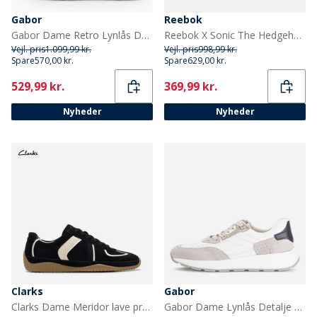
Gabor
Reebok
Gabor Dame Retro Lynlås Detalje Sneakers Hvid/Silver
Reebok X Sonic The Hedgehog 3 Club C Revenge 'Knuckles' Træningssko Rød/Hvid/Rød
Vejl. pris
1.099,99 kr.
Vejl. pris
998,99 kr.
Spare
570,00 kr.
Spare
629,00 kr.
Current
Current
529,99 kr.
369,99 kr.
Nyheder
Nyheder
Clarks
Gabor
Clarks Dame Meridor lave profilstøvler Black Combi Sde
Gabor Dame Lynlås Detalje Træningssko Hvid/Grå/Sort