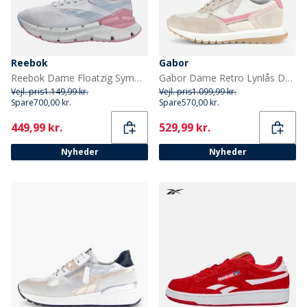
Reebok
Gabor
Reebok Dame Floatzig Symmetros Neutrale Løbesko Moon/Dusty Rose/Y2K Blue
Gabor Dame Retro Lynlås Detalje Sneakers Hvid/Grå/Pink
Vejl. pris
1.149,99 kr.
Vejl. pris
1.099,99 kr.
Spare
700,00 kr.
Spare
570,00 kr.
Current
Current
449,99 kr.
529,99 kr.
Nyheder
Nyheder