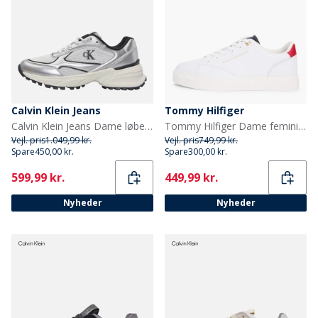
Calvin Klein Jeans
Tommy Hilfiger
Calvin Klein Jeans Dame løbesko til vandring Silver/Sort/Bright White
Tommy Hilfiger Dame feminine cupsole sneakers Rwb
Vejl. pris
1.049,99 kr.
Vejl. pris
749,99 kr.
Spare
450,00 kr.
Spare
300,00 kr.
Current
Current
599,99 kr.
449,99 kr.
Nyheder
Nyheder