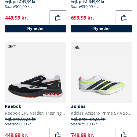
Vejl. pris
749,99 kr.
Vejl. pris
1.649,99 kr.
Spare
300,00 kr.
Spare
950,00 kr.
Current
Current
449,99 kr.
699,99 kr.
Nyheder
Nyheder
Reebok
adidas
Reebok ERS Verden Træningssko Sort/Hvid/Chrome
adidas Adizero Prime SP4 Sprint Løbesko med pigge Cloud White/Core Black/Lucid Red
Vejl. pris
999,99 kr.
Vejl. pris
1.499,99 kr.
Spare
550,00 kr.
Spare
750,00 kr.
Current
Current
449,99 kr.
749,99 kr.