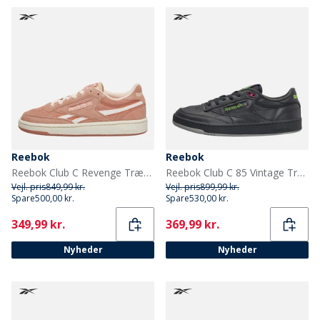
Reebok
Reebok
Reebok Club C Revenge Træningssko Pink Clay/Pink Clay/Chalk
Reebok Club C 85 Vintage Træningssko Grå/Grå/Grå
Vejl. pris
849,99 kr.
Vejl. pris
899,99 kr.
Spare
500,00 kr.
Spare
530,00 kr.
Current
Current
349,99 kr.
369,99 kr.
Nyheder
Nyheder