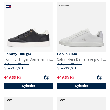
Tommy Hilfiger
Calvin Klein
Tommy Hilfiger Dame feminine cupsole sneakers Sort/Ecru
Calvin Klein Dame lave profil Cuspole træningssko Bright White/Silver
Vejl. pris
749,99 kr.
Vejl. pris
749,99 kr.
Spare
300,00 kr.
Spare
300,00 kr.
Current
Current
449,99 kr.
449,99 kr.
Nyheder
Nyheder