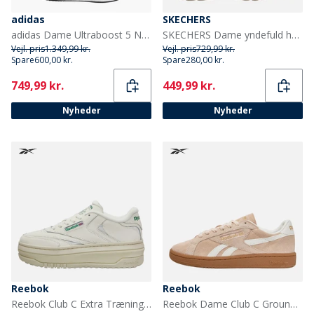
adidas
SKECHERS
adidas Dame Ultraboost 5 Neutrale Løbesko Core Black/Night Metallic/Night Flash
SKECHERS Dame yndefuld hyggelig krammesneakers Brun
Vejl. pris
1.349,99 kr.
Vejl. pris
729,99 kr.
Spare
600,00 kr.
Spare
280,00 kr.
Current
Current
749,99 kr.
449,99 kr.
Nyheder
Nyheder
Reebok
Reebok
Reebok Club C Extra Træningssko Chalk/Chalk/Glen Green
Reebok Dame Club C Grounds UK Træningssko Washed Clay/Chalk/Gum