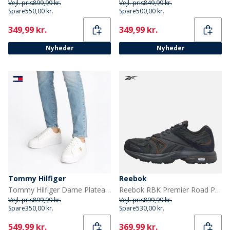
Vejl. pris
899,99 kr.
Vejl. pris
849,99 kr.
Spare
550,00 kr.
Spare
500,00 kr.
Current
Current
349,99 kr.
349,99 kr.
Nyheder
Nyheder
Tommy Hilfiger
Reebok
Tommy Hilfiger Dame Plateau Court Sneakers Hvid
Reebok RBK Premier Road Plus VI Træningssko Grå/Grå/Sort
Vejl. pris
899,99 kr.
Vejl. pris
899,99 kr.
Spare
350,00 kr.
Spare
530,00 kr.
Current
Current
549,99 kr.
369,99 kr.