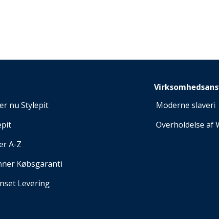
Virksomhedsans
r nu Stylepit
Moderne slaveri
pit
Overholdelse af 
er A-Z
nner Købsgaranti
set Levering