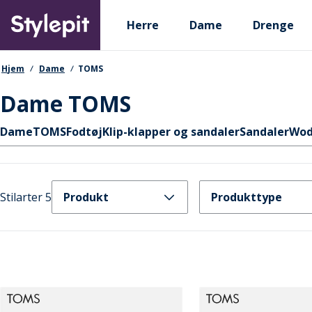
Skip
Primary departments
to
Herre
Dame
Drenge
main
content
navigationssti
Hjem
Dame
TOMS
Dame TOMS
Hurtige links
Dame
TOMS
Fodtøj
Klip-klapper og sandaler
Sandaler
Wod
Stilarter 5
Produkt
Produkttype