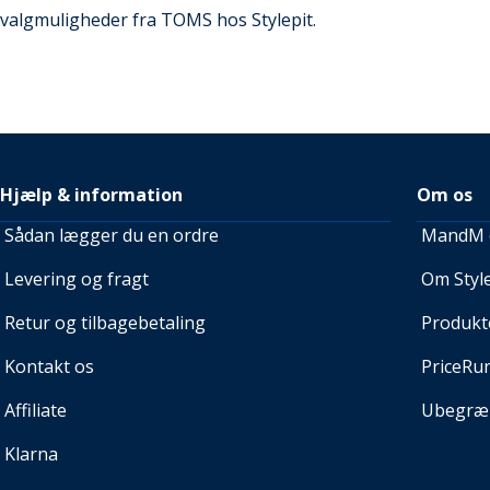
valgmuligheder fra TOMS hos Stylepit.
Hjælp & information
Om os
Sådan lægger du en ordre
MandM e
Levering og fragt
Om Style
Retur og tilbagebetaling
Produkt
Kontakt os
PriceRu
Affiliate
Ubegræn
Klarna