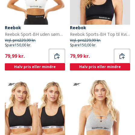
Reebok
Reebok
Reebok Sport-BH uden sømme til kvinder Hvid
Reebok Sports-BH Top til Kvinder Steffi Sort
Vejl. pris
229,99 kr.
Vejl. pris
229,99 kr.
Spare
150,00 kr.
Spare
150,00 kr.
Current
Current
79,99 kr.
79,99 kr.
Halv pris eller mindre
Halv pris eller mindre