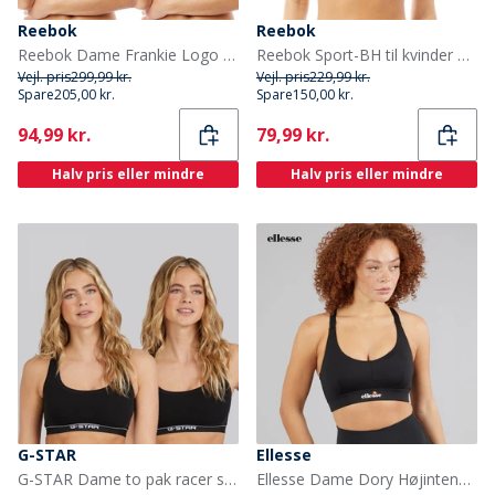
Reebok
Reebok
Reebok Dame Frankie Logo Bomuld Braletter Topak Sort
Reebok Sport-BH til kvinder Maryna Sømløs Grå Melange
Vejl. pris
299,99 kr.
Vejl. pris
229,99 kr.
Spare
205,00 kr.
Spare
150,00 kr.
Current
Current
94,99 kr.
79,99 kr.
Halv pris eller mindre
Halv pris eller mindre
G-STAR
Ellesse
G-STAR Dame to pak racer sportsundertøj Sort
Ellesse Dame Dory Højintens sports BH Sort