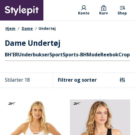
Skip
Primary departments
to
0
Konto
Kurv
Shop
main
content
navigationssti
Hjem
Dame
Undertøj
Dame Undertøj
Hurtige links
BH'ER
Underbukser
Sport
Sports-BH
Mode
Reebok
Cropt
Stilarter 18
Filtrer og sorter