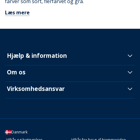
farver som sort, flerfarvet og grå.
Læs mere
Hjælp & information
Om os
Virksomhedsansvar
Danmark
Vilkår og betingelser
Vilkår for brug af hjemmesiden