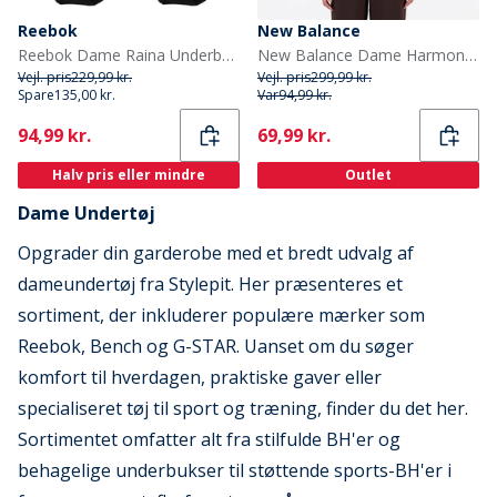
Reebok
New Balance
Reebok Dame Raina Underbukser Sort
New Balance Dame Harmony NB Dry Let Støtte BH Top Moonrock
Vejl. pris
229,99 kr.
Vejl. pris
299,99 kr.
Spare
135,00 kr.
Var
94,99 kr.
Current
Current
94,99 kr.
69,99 kr.
Halv pris eller mindre
Outlet
Dame Undertøj
Opgrader din garderobe med et bredt udvalg af
dameundertøj fra Stylepit. Her præsenteres et
sortiment, der inkluderer populære mærker som
Reebok, Bench og G-STAR. Uanset om du søger
komfort til hverdagen, praktiske gaver eller
specialiseret tøj til sport og træning, finder du det her.
Sortimentet omfatter alt fra stilfulde BH'er og
behagelige underbukser til støttende sports-BH'er i