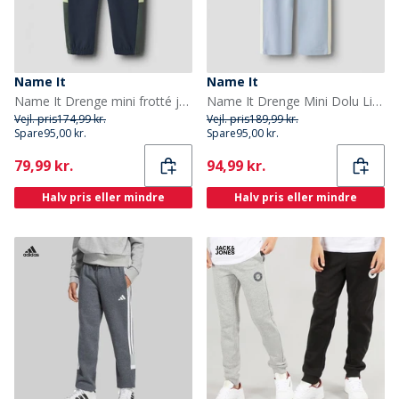
Name It
Name It
Name It Drenge mini frotté joggingbukser Navy Blazer
Name It Drenge Mini Dolu Lige Ben Joggingbukser Blue Fog
Vejl. pris
174,99 kr.
Vejl. pris
189,99 kr.
Spare
95,00 kr.
Spare
95,00 kr.
Current
Current
79,99 kr.
94,99 kr.
Halv pris eller mindre
Halv pris eller mindre