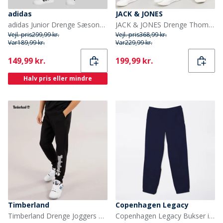
adidas
JACK & JONES
adidas Junior Drenge Sæsonens Essentielle Tiberio 3 Striber Joggebukser Drak Grey/Hvid/Wonder Sage
JACK & JONES Drenge Thomas Joggingbukser 2-pak Lys grå Melange/Sort
Vejl. pris
299,99 kr.
Vejl. pris
368,99 kr.
Var
189,99 kr.
Var
229,99 kr.
Current
Current
149,99 kr.
199,99 kr.
Halv pris eller mindre
Timberland
Copenhagen Legacy
Timberland Drenge Joggers Black Black
Copenhagen Legacy Bukser i Sweat til Drenge Marineblå