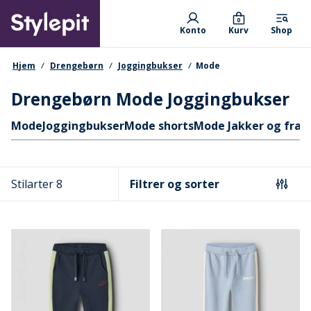
Skip
Primary departments
to
0
Konto
Kurv
Shop
main
content
navigationssti
Hjem
Drengebørn
Joggingbukser
Mode
Drengebørn Mode Joggingbukser
Hurtige links
Mode
Joggingbukser
Mode shorts
Mode Jakker og frak
Stilarter 8
Filtrer og sorter