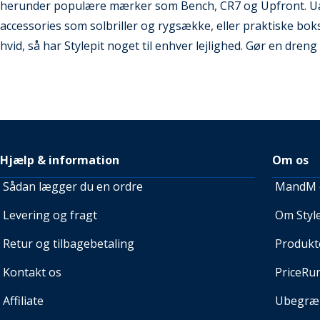
herunder populære mærker som Bench, CR7 og Upfront. Uans
accessories som solbriller og rygsække, eller praktiske boks
hvid, så har Stylepit noget til enhver lejlighed. Gør en dreng
Hjælp & information
Om os
Sådan lægger du en ordre
MandM e
Levering og fragt
Om Style
Retur og tilbagebetaling
Produkt
Kontakt os
PriceRu
Affiliate
Ubegræn