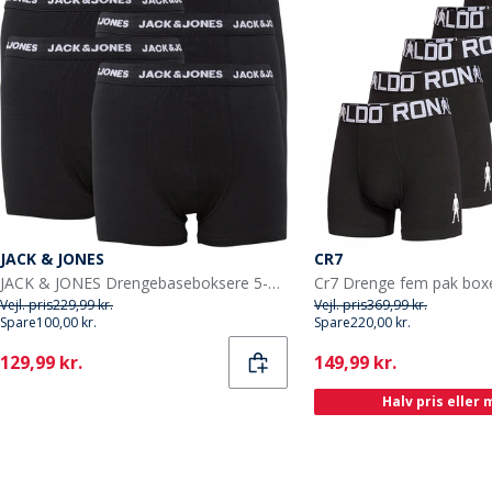
JACK & JONES
CR7
JACK & JONES Drengebaseboksere 5-pak Sort
Cr7 Drenge fem pak boxe
Vejl. pris
229,99 kr.
Vejl. pris
369,99 kr.
Spare
100,00 kr.
Spare
220,00 kr.
Current
Current
129,99 kr.
149,99 kr.
Halv pris eller