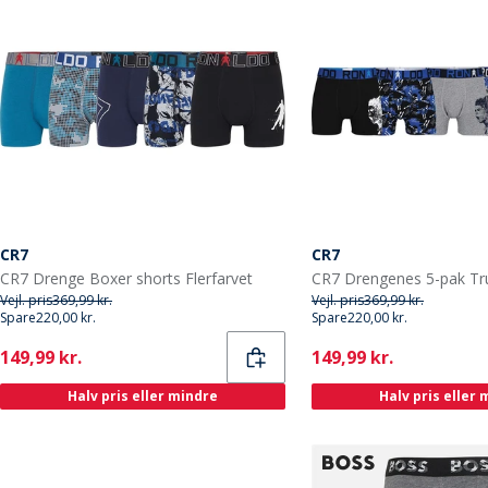
CR7
CR7
CR7 Drenge Boxer shorts Flerfarvet
Vejl. pris
369,99 kr.
Vejl. pris
369,99 kr.
Spare
220,00 kr.
Spare
220,00 kr.
Current
Current
149,99 kr.
149,99 kr.
Halv pris eller mindre
Halv pris eller