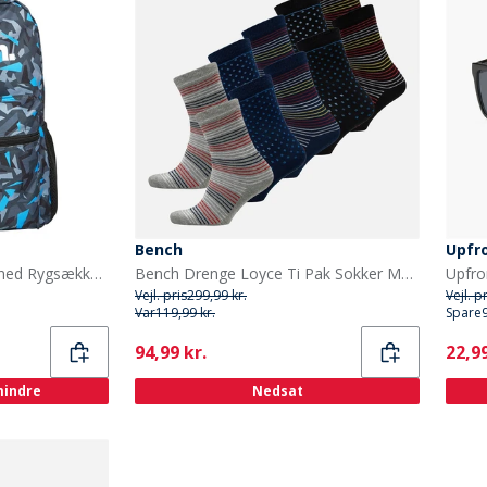
Bench
Upfr
Bench Børn Logo Patterned Rygsække Flerfarvet
Bench Drenge Loyce Ti Pak Sokker Multi
Vejl. pris
299,99 kr.
Vejl. p
Var
119,99 kr.
Spare
Current
Curr
94,99 kr.
22,99
 mindre
Nedsat