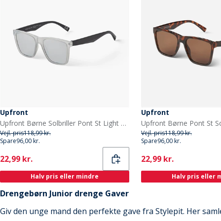
Upfront
Upfront
Upfront Børne Solbriller Pont St Light Grey
Vejl. pris
118,99 kr.
Vejl. pris
118,99 kr.
Spare
96,00 kr.
Spare
96,00 kr.
Current
Current
22,99 kr.
22,99 kr.
Halv pris eller mindre
Halv pris eller
Drengebørn Junior drenge Gaver
Giv den unge mand den perfekte gave fra Stylepit. Her samle