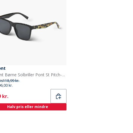
ont
Upfront Børne Solbriller Pont St Pitch-Dark
ris
118,99 kr.
96,00 kr.
ent
 kr.
Halv pris eller mindre