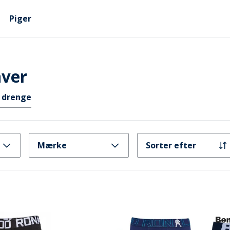
Piger
aver
 drenge
Mærke
Sorter efter