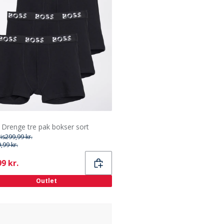
Drenge tre pak bokser sort
ris
299,99 kr.
,99 kr.
ent
9 kr.
Outlet