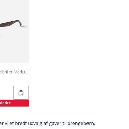
Upfront Børne Pont St Solbriller Medium Brown
 mindre
r vi et bredt udvalg af gaver til drengebørn,