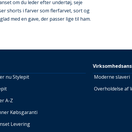
et om du leder efter undertøj, seje
er shorts i farver som flerfarvet, sort og
 glad med en gave, der passer lige til ham.
Virksomhedsans
r nu Stylepit
Moderne slaveri
pit
Overholdelse af 
er A-Z
nner Købsgaranti
set Levering