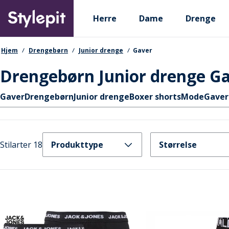
Skip
Primary departments
to
Herre
Dame
Drenge
main
content
navigationssti
Hjem
Drengebørn
Junior drenge
Gaver
Drengebørn Junior drenge G
Hurtige links
Gaver
Drengebørn
Junior drenge
Boxer shorts
Mode
Gaver
Stilarter 18
Produkttype
Størrelse