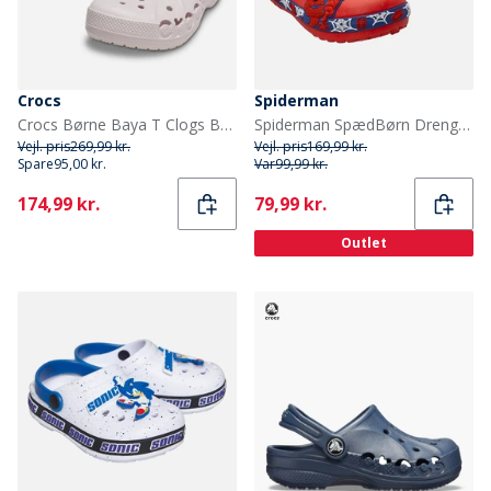
Crocs
Spiderman
Crocs Børne Baya T Clogs Barely Pink
Spiderman SpædBørn Drenge mønster træsko Rød
Vejl. pris
269,99 kr.
Vejl. pris
169,99 kr.
Spare
95,00 kr.
Var
99,99 kr.
Current
Current
174,99 kr.
79,99 kr.
Outlet