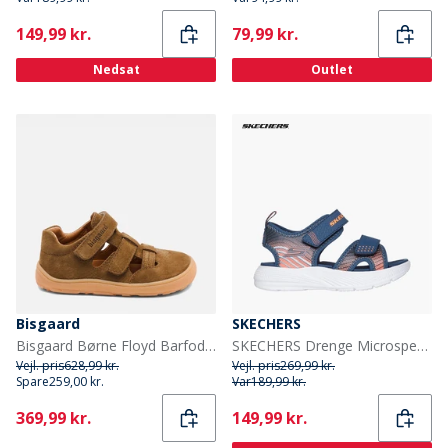
Current
Current
149,99 kr.
79,99 kr.
Nedsat
Outlet
Bisgaard
SKECHERS
Bisgaard Børne Floyd Barfodssandaler Earth
SKECHERS Drenge Microspec Vandstænk Sandaler Navy
Vejl. pris
628,99 kr.
Vejl. pris
269,99 kr.
Spare
259,00 kr.
Var
189,99 kr.
Current
Current
369,99 kr.
149,99 kr.