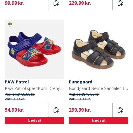
Current
Current
99,99 kr.
229,99 kr.
PAW Patrol
Bundgaard
Paw Patrol spædBørn Drenge ankelrem sandaler Rød
Bundgaard Børne Sandaler Tritu II Sort Ws
Vejl. pris
169,99 kr.
Vejl. pris
849,99 kr.
Var
59,99 kr.
Var
339,99 kr.
Current
Current
54,99 kr.
299,99 kr.
Nedsat
Nedsat