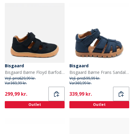
Bisgaard
Bisgaard
Bisgaard Børne Floyd Barfodssandaler Navy
Bisgaard Børne Frans Sandaler Navy
Vejl. pris
629,99 kr.
Vejl. pris
599,99 kr.
Var
369,99 kr.
Var
369,99 kr.
Current
Current
299,99 kr.
339,99 kr.
Outlet
Outlet