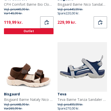
CPH Comfort Børne Bio Clogs Ruskind Sandaler Dark Brown
Bisgaard Børne Nico Sandaler Bright Green
Vejl. pris
449,99 kr.
Vejl. pris
449,99 kr.
Var
149,99 kr.
Spare
220,00 kr.
Current
Current
119,99 kr.
229,99 kr.
Outlet
Bisgaard
Teva
Bisgaard Børne Nataly Nico Sandal Dark Brown
Teva Børne Tanza Sandaler Grå/Navy
Vejl. pris
448,99 kr.
Vejl. pris
499,99 kr.
Var
269,99 kr.
Spare
270,00 kr.