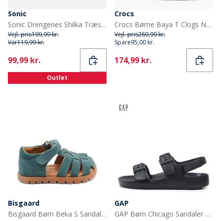
Sonic
Crocs
Sonic Drengenes Shilka Træsko Hvid/Multi
Crocs Børne Baya T Clogs Navy
Vejl. pris
199,99 kr.
Vejl. pris
269,99 kr.
Var
119,99 kr.
Spare
95,00 kr.
Current
Current
99,99 kr.
174,99 kr.
Outlet
Bisgaard
GAP
Bisgaard Børn Beka S Sandaler Sky
GAP Børn Chicago Sandaler Sort