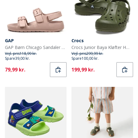
GAP
Crocs
GAP Børn Chicago Sandaler Lyserød
Crocs Junior Baya Kløfter Hærgrøn
Vejl. pris
118,99 kr.
Vejl. pris
299,99 kr.
Spare
39,00 kr.
Spare
100,00 kr.
Current
Current
79,99 kr.
199,99 kr.