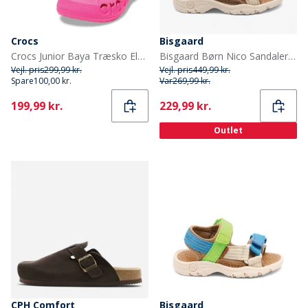
Crocs
Bisgaard
Crocs Junior Baya Træsko Elektrisk Rosa
Bisgaard Børn Nico Sandaler Natur
Vejl. pris
299,99 kr.
Vejl. pris
449,99 kr.
Spare
100,00 kr.
Var
269,99 kr.
Current
Current
199,99 kr.
229,99 kr.
Outlet
CPH Comfort
Bisgaard