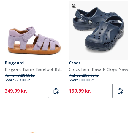
Bisgaard
Crocs
Bisgaard Børne Barefoot Ryle Sandaler Violet
Crocs Børn Baya K Clogs Navy
Vejl. pris
628,99 kr.
Vejl. pris
299,99 kr.
Spare
279,00 kr.
Spare
100,00 kr.
Current
Current
349,99 kr.
199,99 kr.