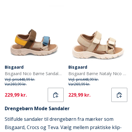
Bisgaard
Bisgaard
Bisgaard Nico Børne Sandaler Mocha
Bisgaard Børne Nataly Nico Sandal Nude Mix
Vejl. pris
448,99 kr.
Vejl. pris
448,99 kr.
Var
269,99 kr.
Var
269,99 kr.
Current
Current
229,99 kr.
229,99 kr.
Drengebørn Mode Sandaler
Stilfulde sandaler til drengebørn fra mærker som
Bisgaard, Crocs og Teva. Vælg mellem praktiske klip-