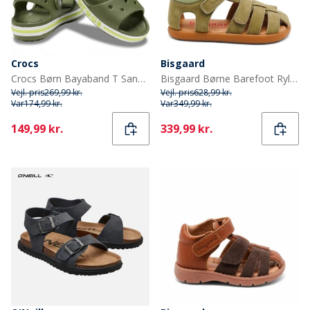
Crocs
Bisgaard
Crocs Børn Bayaband T Sandaler Army Green
Bisgaard Børne Barefoot Ryle Sandaler Sage
Vejl. pris
269,99 kr.
Vejl. pris
628,99 kr.
Var
174,99 kr.
Var
349,99 kr.
Current
Current
149,99 kr.
339,99 kr.