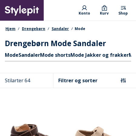
Skip
Primary departments
to
0
Konto
Kurv
Shop
main
content
navigationssti
Hjem
Drengebørn
Sandaler
Mode
Drengebørn Mode Sandaler
Hurtige links
Mode
Sandaler
Mode shorts
Mode Jakker og frakker
Mo
Stilarter 64
Filtrer og sorter