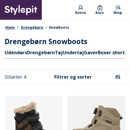
Skip
Primary departments
to
0
Konto
Kurv
Shop
main
content
navigationssti
Hjem
Drengebørn
Snowboots
Drengebørn Snowboots
Hurtige links
Udendørs
Drengebørn
Tøj
Undertøj
Gaver
Boxer shorts
J
Stilarter 4
Filtrer og sorter