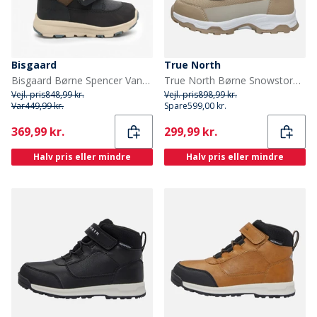
Bisgaard
True North
Bisgaard Børne Spencer Vandtætte Tex Støvler Navy
True North Børne Snowstorm Sko Sand
Vejl. pris
848,99 kr.
Vejl. pris
898,99 kr.
Var
449,99 kr.
Spare
599,00 kr.
Current
Current
369,99 kr.
299,99 kr.
Halv pris eller mindre
Halv pris eller mindre