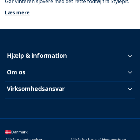
Gør vinteren sjovere med det rette fodtøj fra Stylepit.
Læs mere
Hjælp & information
Om os
Virksomhedsansvar
Danmark
Vilkår og betingelser
Vilkår for brug af hjemmesiden