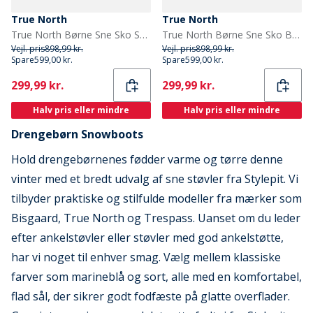
True North
True North
True North Børne Sne Sko Sort
True North Børne Sne Sko Brun
Vejl. pris
898,99 kr.
Vejl. pris
898,99 kr.
Spare
599,00 kr.
Spare
599,00 kr.
Current
Current
299,99 kr.
299,99 kr.
Halv pris eller mindre
Halv pris eller mindre
Drengebørn Snowboots
Hold drengebørnenes fødder varme og tørre denne
vinter med et bredt udvalg af sne støvler fra Stylepit. Vi
tilbyder praktiske og stilfulde modeller fra mærker som
Bisgaard, True North og Trespass. Uanset om du leder
efter ankelstøvler eller støvler med god ankelstøtte,
har vi noget til enhver smag. Vælg mellem klassiske
farver som marineblå og sort, alle med en komfortabel,
flad sål, der sikrer godt fodfæste på glatte overflader.