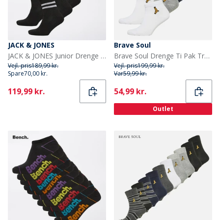
JACK & JONES
Brave Soul
JACK & JONES Junior Drenge Ti Pak Sokker Sort
Brave Soul Drenge Ti Pak Trænings Sokker Multi
Vejl. pris
189,99 kr.
Vejl. pris
199,99 kr.
Spare
70,00 kr.
Var
59,99 kr.
Current
Current
119,99 kr.
54,99 kr.
Outlet