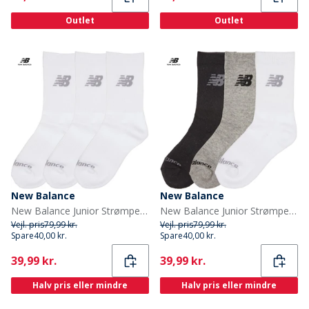
Outlet
Outlet
New Balance
New Balance
New Balance Junior Strømper med Polstring 3-pak Hvid
New Balance Junior Strømper med Polstring 3-Pak Multi
Vejl. pris
79,99 kr.
Vejl. pris
79,99 kr.
Spare
40,00 kr.
Spare
40,00 kr.
Current
Current
39,99 kr.
39,99 kr.
Halv pris eller mindre
Halv pris eller mindre