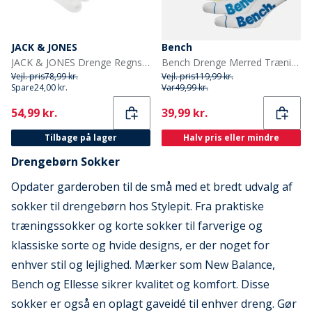
JACK & JONES
Bench
JACK & JONES Drenge Regnsokker 5-pak Hvid
Bench Drenge Merred Trænings sokker Hvid
Vejl. pris
78,99 kr.
Vejl. pris
119,99 kr.
Spare
24,00 kr.
Var
49,99 kr.
Current
Current
54,99 kr.
39,99 kr.
Tilbage på lager
Halv pris eller mindre
Drengebørn Sokker
Opdater garderoben til de små med et bredt udvalg af
sokker til drengebørn hos Stylepit. Fra praktiske
træningssokker og korte sokker til farverige og
klassiske sorte og hvide designs, er der noget for
enhver stil og lejlighed. Mærker som New Balance,
Bench og Ellesse sikrer kvalitet og komfort. Disse
sokker er også en oplagt gaveidé til enhver dreng. Gør