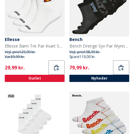
Ellesse
Bench
Ellesse Børn Tre Par Kvart Sokker Hvid
Bench Drenge Syv Par Wynne Sokker Assorteret
Vejl. pris
129,99 kr.
Vejl. pris
198,99 kr.
Var
39,99 kr.
Spare
119,00 kr.
Current
Current
29,99 kr.
79,99 kr.
Outlet
Nyheder