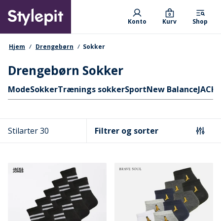
Skip
Primary departments
to
0
Konto
Kurv
Shop
main
content
navigationssti
Hjem
Drengebørn
Sokker
Drengebørn Sokker
Hurtige links
Mode
Sokker
Trænings sokker
Sport
New Balance
JACK 
Stilarter 30
Filtrer og sorter