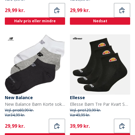
Current
Current
29,99 kr.
29,99 kr.
Halv pris eller mindre
Nedsat
New Balance
Ellesse
New Balance Børn Korte sokker Flerfarvet
Ellesse Børn Tre Par Kvart Sokker Sort
Vejl. pris
69,99 kr.
Vejl. pris
129,99 kr.
Var
34,99 kr.
Var
49,99 kr.
Current
Current
29,99 kr.
39,99 kr.