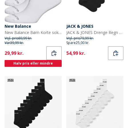
New Balance
JACK & JONES
New Balance Børn Korte sokker Hvid
JACK & JONES Drenge Regn 5-pak Crew Sokker Sort
Vejl. pris
69,99 kr.
Vejl. pris
79,99 kr.
Var
39,99 kr.
Spare
25,00 kr.
Current
Current
29,99 kr.
54,99 kr.
Halv pris eller mindre