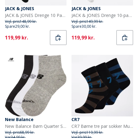
JACK & JONES
JACK & JONES
JACK & JONES Drenge 10 Par Regn Tennissokker Sorte
JACK & JONES Drenge 10-pak Regen Tennissokker Hvid
Vejl. pris
148,99 kr.
Vejl. pris
149,99 kr.
Spare
29,00 kr.
Spare
30,00 kr.
Current
Current
119,99 kr.
119,99 kr.
New Balance
CR7
New Balance Børn Quarter Sokker Flerfarvet
CR7 Børne tre par sokker Multicolour
Vejl. pris
68,99 kr.
Vejl. pris
119,99 kr.
Var
34,99 kr.
Var
39,99 kr.