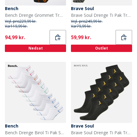
Bench
Brave Soul
Bench Drenge Grommet Trænings sokker Sort
Brave Soul Drenge Ti Pak Trænings Sokker Multi
Vejl. pris
229,99 kr.
Vejl. pris
249,99 kr.
Var
119,99 kr.
Var
79,99 kr.
Current
Current
94,99 kr.
59,99 kr.
Nedsat
Outlet
Bench
Brave Soul
Bench Drenge Birol Ti Pak Sportsstrømper Hvid
Brave Soul Drenge Ti Pak Trænings Sokker Sort