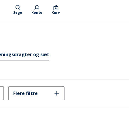
0
Søge
Konto
Kurv
æningsdragter og sæt
Flere filtre