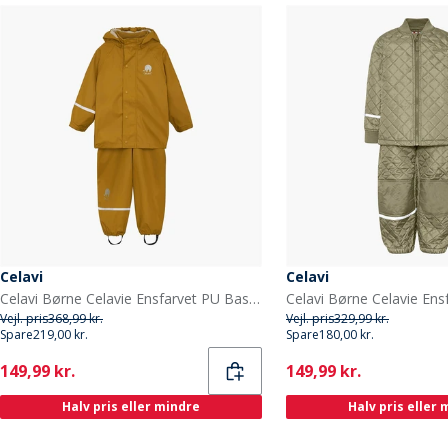
Celavi
Celavi
Celavi Børne Celavie Ensfarvet PU Basis Regntøjs Sæt Buckthorn Brown
Vejl. pris
368,99 kr.
Vejl. pris
329,99 kr.
Spare
219,00 kr.
Spare
180,00 kr.
Current
Current
149,99 kr.
149,99 kr.
Halv pris eller mindre
Halv pris eller