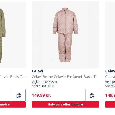
Celavi
Celav
Celavi Børne Celavie Ensfarvet Basis Termosæt Khaki
Celavi Børne Celavie Ensfarvet Basis Termosæt Misty Rose
Vejl. pris
329,99 kr.
Vejl. p
Spare
180,00 kr.
Spare
Current
Curr
149,99 kr.
149,9
 mindre
Halv pris eller mindre