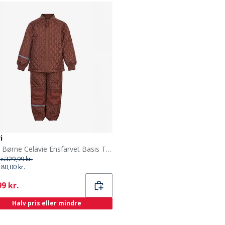
i
Celavi Børne Celavie Ensfarvet Basis Termosæt Tortoise Shell
ris
329,99 kr.
180,00 kr.
ent
9 kr.
Halv pris eller mindre