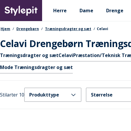
Skip
Primary departments
to
Herre
Dame
Drenge
main
content
navigationssti
Hjem
Drengebørn
Træningsdragter og sæt
Celavi
Celavi Drengebørn Trænings
Hurtige links
Træningsdragter og sæt
Celavi
Præstation/Teknisk Træ
Mode Træningsdragter og sæt
Stilarter 10
Produkttype
Størrelse