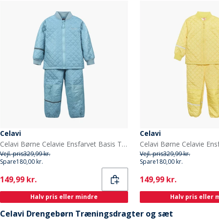
Celavi
Celavi
Celavi Børne Celavie Ensfarvet Basis Termosæt Cerulean
Vejl. pris
329,99 kr.
Vejl. pris
329,99 kr.
Spare
180,00 kr.
Spare
180,00 kr.
Current
Current
149,99 kr.
149,99 kr.
Halv pris eller mindre
Halv pris eller
Celavi Drengebørn Træningsdragter og sæt