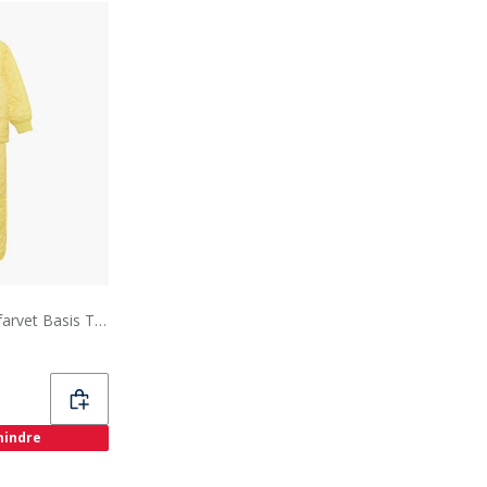
Celavi Børne Celavie Ensfarvet Basis Termosæt Sundress
 mindre