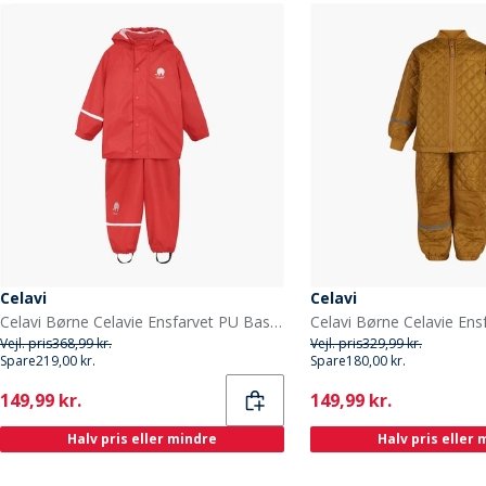
Celavi
Celavi
Celavi Børne Celavie Ensfarvet PU Basis Regntøjs Sæt Baked Apple
Vejl. pris
368,99 kr.
Vejl. pris
329,99 kr.
Spare
219,00 kr.
Spare
180,00 kr.
Current
Current
149,99 kr.
149,99 kr.
Halv pris eller mindre
Halv pris eller