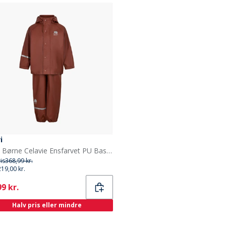
i
Celavi Børne Celavie Ensfarvet PU Basis Regntøjs Sæt Tortoise Shell
ris
368,99 kr.
219,00 kr.
ent
9 kr.
Halv pris eller mindre