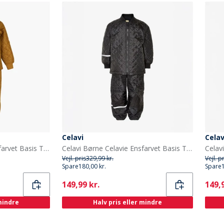
Celavi
Celav
Celavi Børne Celavie Ensfarvet Basis Termosæt Buckthorn Brown
Celavi Børne Celavie Ensfarvet Basis Termosæt Sort
Vejl. pris
329,99 kr.
Vejl. p
Spare
180,00 kr.
Spare
Current
Curr
149,99 kr.
149,9
 mindre
Halv pris eller mindre