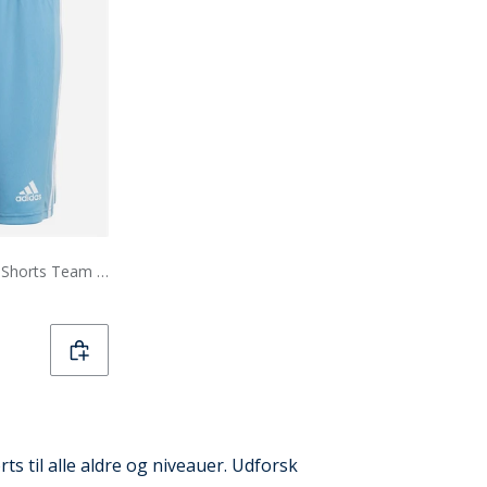
adidas Herre Squadra 21 Shorts Team Light Blue/Hvid
rts til alle aldre og niveauer. Udforsk