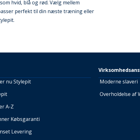
som hvid, blå og rød. Vælg mellem
sser perfekt til din næste træning eller
ylepit.
Virksomhedsans
r nu Stylepit
Moderne slaveri
pit
Overholdelse af 
er A-Z
nner Købsgaranti
set Levering