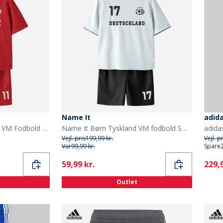
Name It
adida
Name It Børne Danmark VM Fodbold Sæt True Red Denmark
Name It Børn Tyskland VM fodbold Sæt Bright White Germany
Vejl. pris
199,99 kr.
Vejl. p
Var
99,99 kr.
Spare
Current
Curr
59,99 kr.
229,9
Outlet