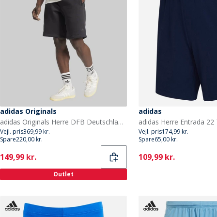
adidas Originals
adidas
adidas Originals Herre DFB Deutschland 125 Jubilæum Shorts Sort
Vejl. pris
369,99 kr.
Vejl. pris
174,99 kr.
Spare
220,00 kr.
Spare
65,00 kr.
Current
Current
149,99 kr.
109,99 kr.
Outlet