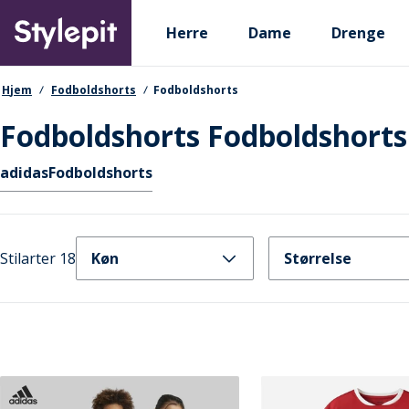
Skip
Primary departments
to
Herre
Dame
Drenge
main
content
navigationssti
Hjem
Fodboldshorts
Fodboldshorts
Fodboldshorts Fodboldshorts
Hurtige links
adidas
Fodboldshorts
Stilarter 18
Køn
Størrelse