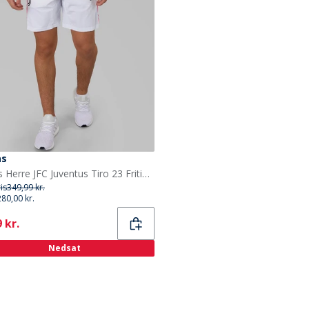
as
adidas Herre JFC Juventus Tiro 23 Fritid Shorts Hvid
ris
349,99 kr.
280,00 kr.
ent
 kr.
Nedsat