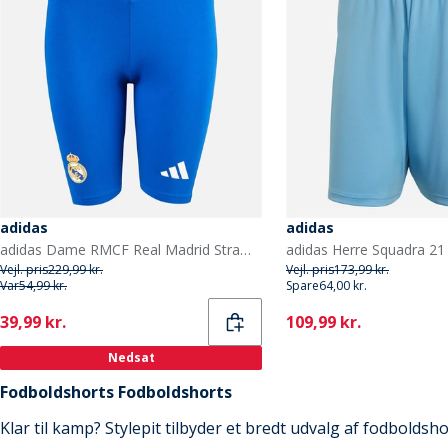
adidas
adidas
adidas Dame RMCF Real Madrid Stramme Shorts Collegiate Royal
Vejl. pris
229,99 kr.
Vejl. pris
173,99 kr.
Var
54,99 kr.
Spare
64,00 kr.
Current
Current
39,99 kr.
109,99 kr.
Nedsat
Fodboldshorts Fodboldshorts
Klar til kamp? Stylepit tilbyder et bredt udvalg af fodboldsho