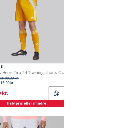
as
adidas Herre Tiro 24 Træningsshorts Crew Orange/Hvid
ris
199,99 kr.
115,00 kr.
ent
 kr.
Halv pris eller mindre