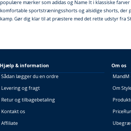
populære mærker som adidas og Name It i klassiske farver 
komfortable sportstræningsshorts og alsidige shorts, der pa
kamp. Gør dig klar til at præstere med det rette udstyr fra St
Hjælp & information
Om os
Sådan lægger du en ordre
MandM e
Levering og fragt
Om Style
Retur og tilbagebetaling
Produkt
Kontakt os
PriceRu
Affiliate
Ubegræn