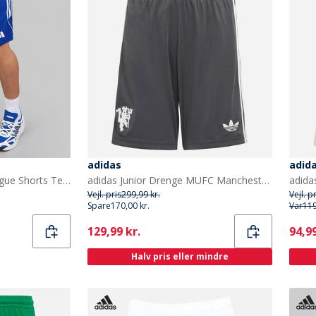
adidas
adid
adidas Herre Tiro 23 League Shorts Team Royal Blue/Hvid
adidas Junior Drenge MUFC Manchester United 24/2 Tredje shorts Carbon
Vejl. pris
299,99 kr.
Vejl. p
Spare
170,00 kr.
Var
119
Current
Curr
129,99 kr.
94,99
Halv pris eller mindre