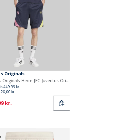
s Originals
adidas Originals Herre JFC Juventus Originals Shorts Legend Ink
ris
449,99 kr.
220,00 kr.
ent
9 kr.