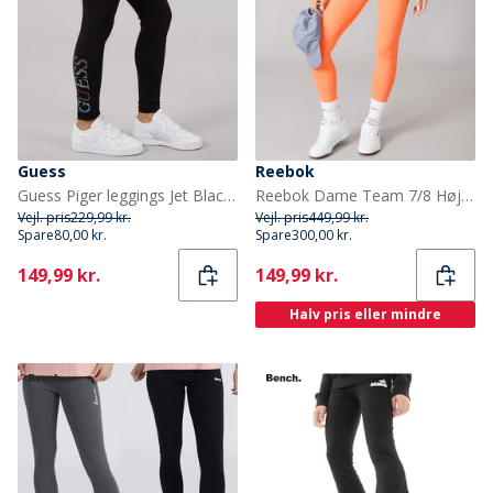
Guess
Reebok
Guess Piger leggings Jet Black A996
Reebok Dame Team 7/8 Høj Talje Tætsiddende Leggings Supercharged Coral
Vejl. pris
229,99 kr.
Vejl. pris
449,99 kr.
Spare
80,00 kr.
Spare
300,00 kr.
Current
Current
149,99 kr.
149,99 kr.
Halv pris eller mindre