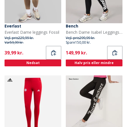
Everlast
Bench
Everlast Dame leggings Fossil
Bench Dame Isabel Leggings Sort
Vejl. pris
229,99 kr.
Vejl. pris
299,99 kr.
Var
59,99 kr.
Spare
150,00 kr.
Current
Current
39,99 kr.
149,99 kr.
Nedsat
Halv pris eller mindre