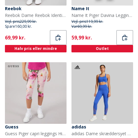
Reebok
Name It
Reebok Dame Reebok Identity Lille Logo Bomuld Leggings Collegiate Green
Name It Piger Davina Leggings Navy Blazer
Vejl. pris
229,99 kr.
Vejl. pris
119,99 kr.
Spare
160,00 kr.
Var
69,99 kr.
Current
Current
69,99 kr.
59,99 kr.
Halv pris eller mindre
Outlet
Guess
adidas
Guess Piger capri leggings Hibiscus Oasis
adidas Dame skræddersyet hiit træning 7/8 leggings Semi Lucid Blue