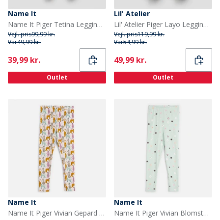
Name It
Lil' Atelier
Name It Piger Tetina Leggings Scarlet
Lil' Atelier Piger Layo Leggings Coconut Milk
Vejl. pris
99,99 kr.
Vejl. pris
119,99 kr.
Var
49,99 kr.
Var
54,99 kr.
Current
Current
39,99 kr.
49,99 kr.
Outlet
Outlet
Name It
Name It
Name It Piger Vivian Gepard Leggings Ballerina
Name It Piger Vivian Blomster Leggings Gossamer Green