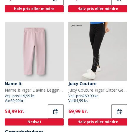
Halv pris eller mindre
Halv pris eller mindre
Name It
Juicy Couture
Name It Piger Davina Leggings Dawn Pink
Juicy Couture Piger Glitter Gel Logo Gamachebukser Sort
Vejl. pris
119,99 kr.
Vejl. pris
269,99 kr.
Var
69,99 kr.
Var
84,99 kr.
Current
Current
54,99 kr.
69,99 kr.
Nedsat
Halv pris eller mindre