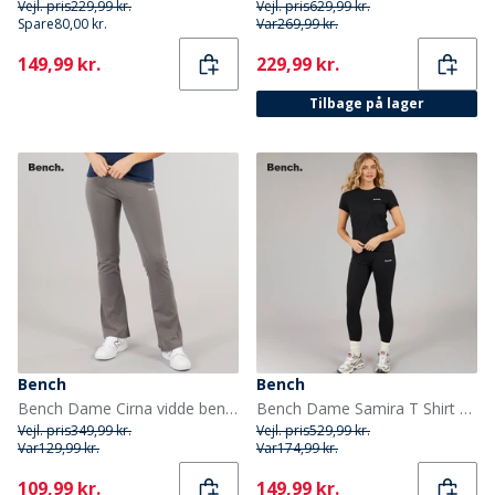
Vejl. pris
229,99 kr.
Vejl. pris
629,99 kr.
Spare
80,00 kr.
Var
269,99 kr.
Current
Current
149,99 kr.
229,99 kr.
Tilbage på lager
Bench
Bench
Bench Dame Cirna vidde ben bukser Charcoal
Bench Dame Samira T Shirt Og Leggings Sæt Sort
Vejl. pris
349,99 kr.
Vejl. pris
529,99 kr.
Var
129,99 kr.
Var
174,99 kr.
Current
Current
109,99 kr.
149,99 kr.