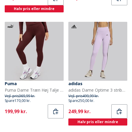
Halv pris eller mindre
Puma
adidas
Puma Dame Træn Høj Talje Trænings Tights Leggings Aubergine
adidas Dame Optime 3 striber leggings Powder Plum
Vejl. pris
369,99 kr.
Vejl. pris
499,99 kr.
Spare
170,00 kr.
Spare
250,00 kr.
Current
Current
199,99 kr.
249,99 kr.
Halv pris eller mindre