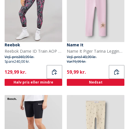
Reebok
Name It
Reebok Dame ID Train AOP Høj talje stramme leggings Sort/Bold Pink
Name It Piger Tarina Leggings Pirouette
Vejl. pris
369,99 kr.
Vejl. pris
149,99 kr.
Spare
240,00 kr.
Var
79,99 kr.
Current
Current
129,99 kr.
59,99 kr.
Halv pris eller mindre
Nedsat