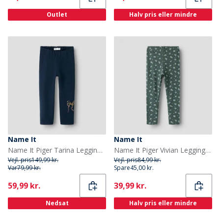
Outlet
Halv pris eller mindre
Name It
Name It
Name It Piger Tarina Leggings Navy Blazer
Name It Piger Vivian Leggings Urban Chic
Vejl. pris
149,99 kr.
Vejl. pris
84,99 kr.
Var
79,99 kr.
Spare
45,00 kr.
Current
Current
59,99 kr.
39,99 kr.
Nedsat
Halv pris eller mindre