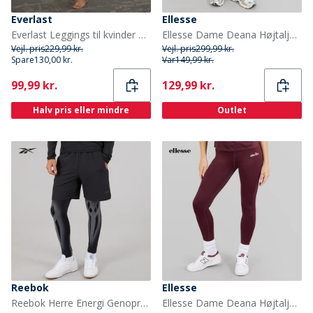
Everlast
Ellesse
Everlast Leggings til kvinder Sort
Ellesse Dame Deana Højtaljede Stramme Leggings Sort
Vejl. pris
229,99 kr.
Vejl. pris
299,99 kr.
Spare
130,00 kr.
Var
149,99 kr.
Current
Current
99,99 kr.
129,99 kr.
Halv pris eller mindre
Outlet
Reebok
Ellesse
Reebok Herre Energi Genopretnings System Ydeevne Tights Sort/Grå
Ellesse Dame Deana Højtaljede Stramme Leggings Dark Purple