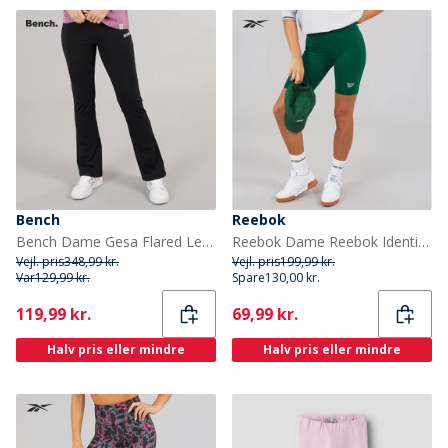
Bench
Reebok
Bench Dame Gesa Flared Leggings Sort
Reebok Dame Reebok Identity Lille Logo Fitted Shorts Collegiate Green
Vejl. pris
348,99 kr.
Vejl. pris
199,99 kr.
Var
129,99 kr.
Spare
130,00 kr.
Current
Current
119,99 kr.
69,99 kr.
Halv pris eller mindre
Halv pris eller mindre