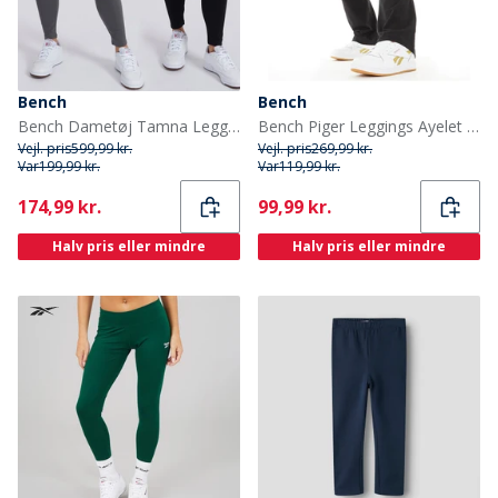
Bench
Bench
Bench Dametøj Tamna Leggings To Pak Sort/Antracit
Bench Piger Leggings Ayelet Puff Print Sort
Vejl. pris
599,99 kr.
Vejl. pris
269,99 kr.
Var
199,99 kr.
Var
119,99 kr.
Current
Current
174,99 kr.
99,99 kr.
Halv pris eller mindre
Halv pris eller mindre