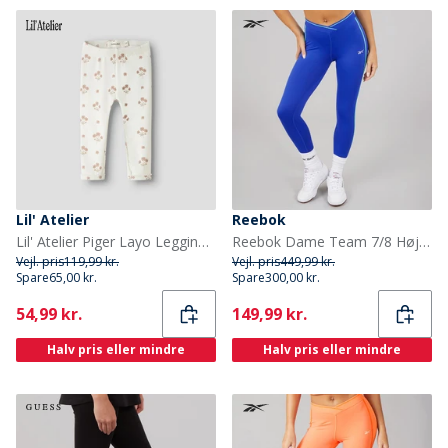
Lil' Atelier
Reebok
Lil' Atelier Piger Layo Leggings Coconut Milk
Reebok Dame Team 7/8 Høj Talje Tætsiddende Leggings Boundless Blue
Vejl. pris
119,99 kr.
Vejl. pris
449,99 kr.
Spare
65,00 kr.
Spare
300,00 kr.
Current
Current
54,99 kr.
149,99 kr.
Halv pris eller mindre
Halv pris eller mindre