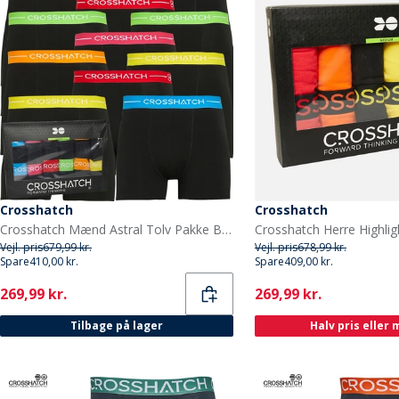
Crosshatch
Crosshatch
Crosshatch Mænd Astral Tolv Pakke Boxers Sort
Vejl. pris
679,99 kr.
Vejl. pris
678,99 kr.
Spare
410,00 kr.
Spare
409,00 kr.
Current
Current
269,99 kr.
269,99 kr.
Tilbage på lager
Halv pris eller