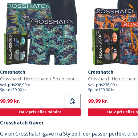
Crosshatch
Crosshatch
Crosshatch Herre Linamo Boxer shorts Flerfarvet
Vejl. pris
238,99 kr.
Vejl. pris
238,99 kr.
Spare
139,00 kr.
Spare
139,00 kr.
Current
Current
99,99 kr.
99,99 kr.
Halv pris eller mindre
Halv pris eller
Crosshatch Gaver
Giv en Crosshatch gave fra Stylepit, der passer perfekt til e