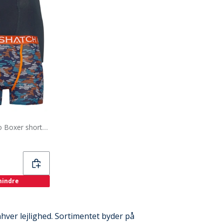
Crosshatch Herre Linamo Boxer shorts Flerfarvet
 mindre
nhver lejlighed. Sortimentet byder på