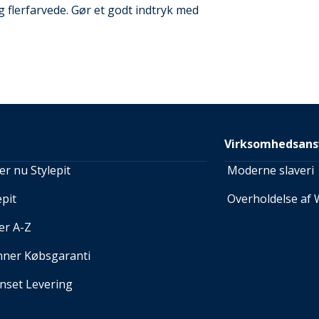
g flerfarvede. Gør et godt indtryk med
Virksomhedsans
r nu Stylepit
Moderne slaveri
pit
Overholdelse af 
er A-Z
nner Købsgaranti
set Levering