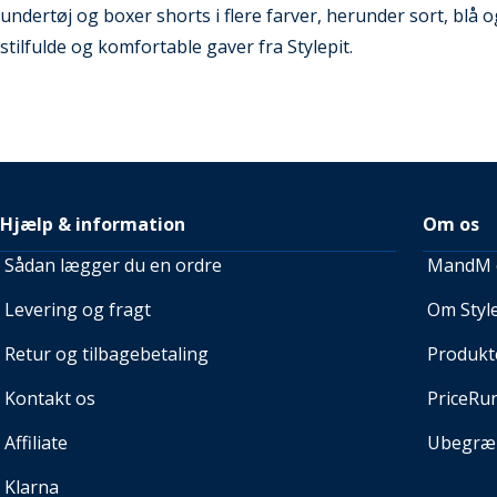
undertøj og boxer shorts i flere farver, herunder sort, blå o
stilfulde og komfortable gaver fra Stylepit.
Hjælp & information
Om os
Sådan lægger du en ordre
MandM e
Levering og fragt
Om Style
Retur og tilbagebetaling
Produkt
Kontakt os
PriceRu
Affiliate
Ubegræn
Klarna