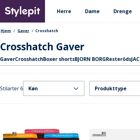
Skip
Primary departments
to
Herre
Dame
Drenge
main
content
navigationssti
Hjem
Gaver
Crosshatch
Crosshatch Gaver
Hurtige links
Gaver
Crosshatch
Boxer shorts
BJORN BORG
Resteröds
JAC
Stilarter 6
Køn
Produkttype