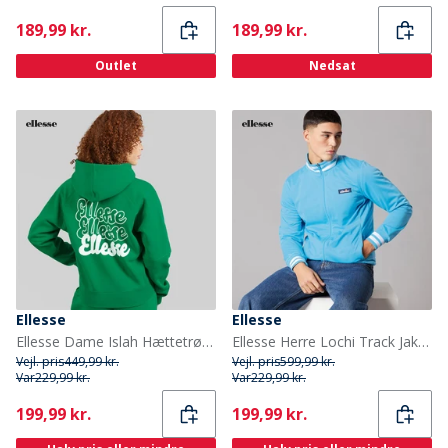
Current
Current
189,99 kr.
189,99 kr.
Outlet
Nedsat
Ellesse
Ellesse
Ellesse Dame Islah Hættetrøje Grøn
Ellesse Herre Lochi Track Jakke Blå
Vejl. pris
449,99 kr.
Vejl. pris
599,99 kr.
Var
229,99 kr.
Var
229,99 kr.
Current
Current
199,99 kr.
199,99 kr.