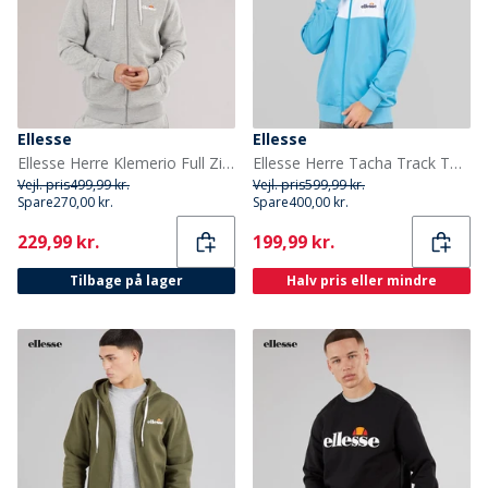
Ellesse
Ellesse
Ellesse Herre Klemerio Full Zip Hættetrøje Light Grey Marl
Ellesse Herre Tacha Track Top Blå
Vejl. pris
499,99 kr.
Vejl. pris
599,99 kr.
Spare
270,00 kr.
Spare
400,00 kr.
Current
Current
229,99 kr.
199,99 kr.
Tilbage på lager
Halv pris eller mindre