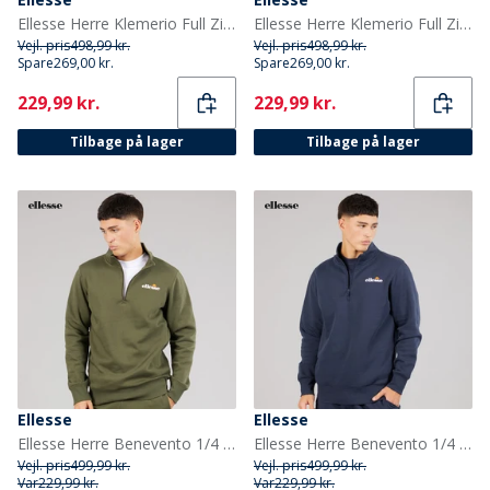
Ellesse Herre Klemerio Full Zip Hættetrøje Navy
Ellesse Herre Klemerio Full Zip Hættetrøje Sort
Vejl. pris
498,99 kr.
Vejl. pris
498,99 kr.
Spare
269,00 kr.
Spare
269,00 kr.
Current
Current
229,99 kr.
229,99 kr.
Tilbage på lager
Tilbage på lager
Ellesse
Ellesse
Ellesse Herre Benevento 1/4 Zip Sweatshirt Khaki
Ellesse Herre Benevento 1/4 Zip Sweatshirt Navy
Vejl. pris
499,99 kr.
Vejl. pris
499,99 kr.
Var
229,99 kr.
Var
229,99 kr.