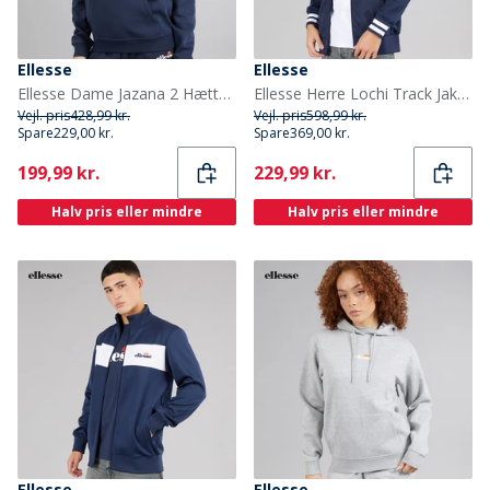
Ellesse
Ellesse
Ellesse Dame Jazana 2 Hættetrøje Navy
Ellesse Herre Lochi Track Jakke Navy
Vejl. pris
428,99 kr.
Vejl. pris
598,99 kr.
Spare
229,00 kr.
Spare
369,00 kr.
Current
Current
199,99 kr.
229,99 kr.
Halv pris eller mindre
Halv pris eller mindre
Ellesse
Ellesse