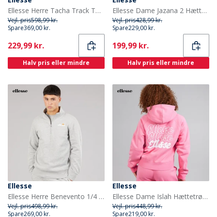
Ellesse Herre Tacha Track Top Navy
Ellesse Dame Jazana 2 Hættetrøje Light Grey Marl
Vejl. pris
598,99 kr.
Vejl. pris
428,99 kr.
Spare
369,00 kr.
Spare
229,00 kr.
Current
Current
229,99 kr.
199,99 kr.
Halv pris eller mindre
Halv pris eller mindre
Ellesse
Ellesse
Ellesse Herre Benevento 1/4 Zip Sweatshirt Light Grey Marl
Ellesse Dame Islah Hættetrøje Bright Pink
Vejl. pris
498,99 kr.
Vejl. pris
448,99 kr.
Spare
269,00 kr.
Spare
219,00 kr.