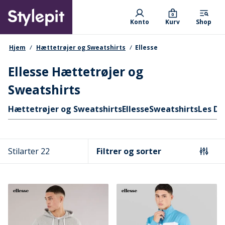
Skip
Primary departments
to
0
Konto
Kurv
Shop
main
content
navigationssti
Hjem
Hættetrøjer og Sweatshirts
Ellesse
Ellesse Hættetrøjer og
Sweatshirts
Hurtige links
Hættetrøjer og Sweatshirts
Ellesse
Sweatshirts
Les De
Stilarter 22
Filtrer og sorter