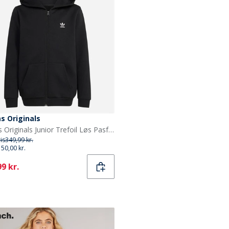
s Originals
adidas Originals Junior Trefoil Løs Pasform Fuld Zip Hættetrøje Sort
ris
349,99 kr.
150,00 kr.
ent
9 kr.