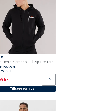
se
Ellesse Herre Klemerio Full Zip Hættetrøje Sort
ris
498,99 kr.
269,00 kr.
ent
9 kr.
Tilbage på lager