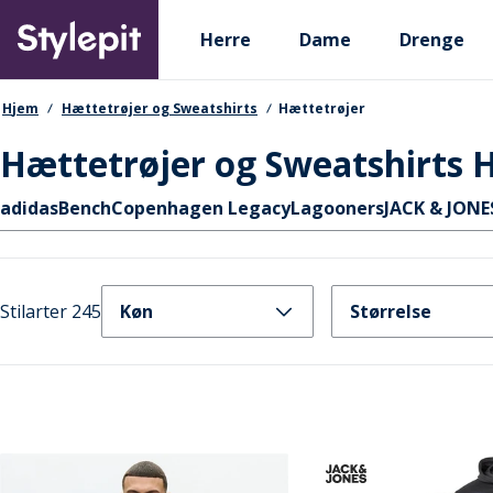
Skip
Primary departments
to
Herre
Dame
Drenge
main
content
navigationssti
Hjem
Hættetrøjer og Sweatshirts
Hættetrøjer
Hættetrøjer og Sweatshirts 
Hurtige links
adidas
Bench
Copenhagen Legacy
Lagooners
JACK & JONE
Stilarter 245
Køn
Størrelse