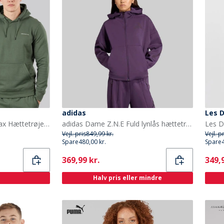
adidas
Les 
Crosshatch Herre Traymax Hættetrøje Kakigrøn
adidas Dame Z.N.E Fuld lynlås hættetrøje Aurora Plum
Vejl. pris
849,99 kr.
Vejl. p
Spare
480,00 kr.
Spare
Current
Curr
369,99 kr.
349,9
Halv pris eller mindre