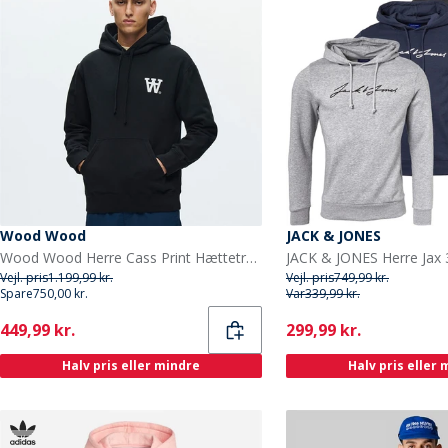
Wood Wood
JACK & JONES
Wood Wood Herre Cass Print Hættetrøje Sort
Vejl. pris
1.199,99 kr.
Vejl. pris
749,99 kr.
Spare
750,00 kr.
Var
339,99 kr.
Current
Current
449,99 kr.
299,99 kr.
Halv pris eller mindre
Halv pris eller