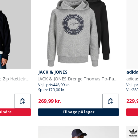
JACK & JONES
adid
Woodbird Herre Fuji Base Zip Hættetrøje Sort
JACK & JONES Drenge Thomas To-Pak Hoodies Lysegrå Melange/Sort
Vejl. pris
448,99 kr.
Vejl. p
Spare
179,00 kr.
Var
289
Current
Curr
269,99 kr.
229,9
 mindre
Tilbage på lager