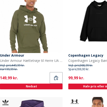
Under Armour
Copenhagen Legacy
Under Armour Hættetrøje til Herre UA Rival Fleece Logo Marine OD Grøn/Hvid
Copenhagen Legacy Bør
Vejl. pris
449,99 kr.
Vejl. pris
368,99 kr.
Var
199,99 kr.
Spare
269,00 kr.
Current
Current
149,99 kr.
99,99 kr.
Nedsat
Halv pris eller