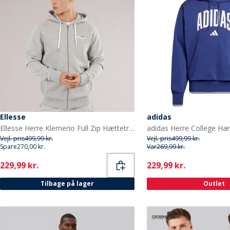
Ellesse
adidas
Ellesse Herre Klemerio Full Zip Hættetrøje Light Grey Marl
Vejl. pris
499,99 kr.
Vejl. pris
499,99 kr.
Spare
270,00 kr.
Var
269,99 kr.
Current
Current
229,99 kr.
229,99 kr.
Tilbage på lager
Outlet