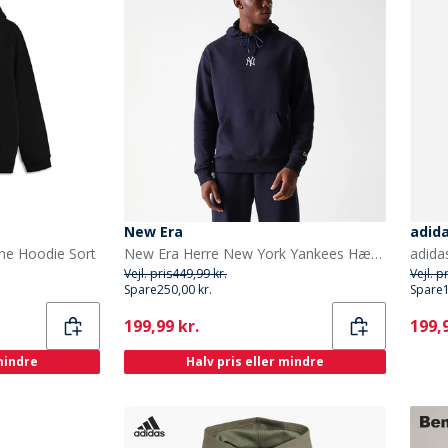
New Era
adida
ne Hoodie Sort
New Era Herre New York Yankees Hættetrøje Navy Nvy
Vejl. pris
449,99 kr.
Vejl. p
Spare
250,00 kr.
Spare
Current
Curr
199,99 kr.
199,9
 mindre
Halv pris eller mindre