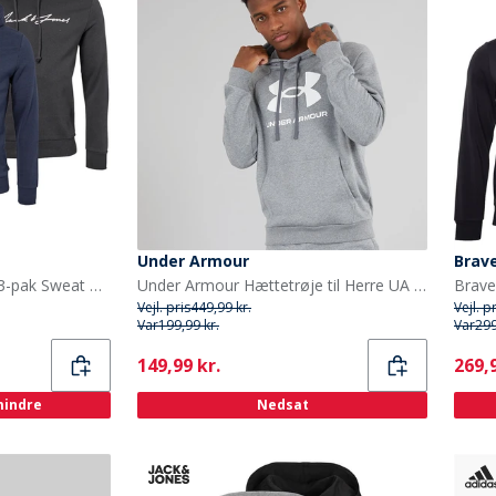
Under Armour
Brave
JACK & JONES Herre Jax 3-pak Sweat Hoodies Tap Sko/Lysegrå Melange/Marineblå Blazer
Under Armour Hættetrøje til Herre UA Rival Fleece Logo Castlerock Lysegrå/Hvid
Vejl. pris
449,99 kr.
Vejl. p
Var
199,99 kr.
Var
299
Current
Curr
149,99 kr.
269,9
 mindre
Nedsat