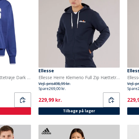
Ellesse
Elles
adidas Herre College Hættetrøje Dark Blue/Hvid
Ellesse Herre Klemerio Full Zip Hættetrøje Navy
Vejl. pris
498,99 kr.
Vejl. p
Spare
269,00 kr.
Spare
Current
Curr
229,99 kr.
229,9
Tilbage på lager