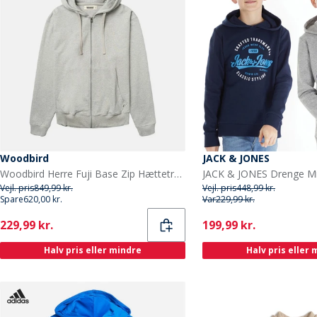
Woodbird
JACK & JONES
Woodbird Herre Fuji Base Zip Hættetrøje Light Grey Melange
Vejl. pris
849,99 kr.
Vejl. pris
448,99 kr.
Spare
620,00 kr.
Var
229,99 kr.
Current
Current
229,99 kr.
199,99 kr.
Halv pris eller mindre
Halv pris eller