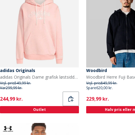
adidas Originals
Woodbird
adidas Originals Dame grafisk løstsiddende hoodie Sem Pink Spark Mel
Vejl. pris
549,99 kr.
Vejl. pris
849,99 kr.
Var
299,99 kr.
Spare
620,00 kr.
Current
Current
244,99 kr.
229,99 kr.
Outlet
Halv pris eller