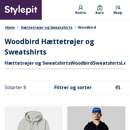
Skip
Primary departments
to
0
Konto
Kurv
Shop
main
content
navigationssti
Hjem
Hættetrøjer og Sweatshirts
Woodbird
Woodbird Hættetrøjer og
Sweatshirts
Hurtige links
Hættetrøjer og Sweatshirts
Woodbird
Sweatshirts
Les
Stilarter 8
Filtrer og sorter