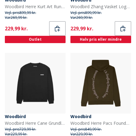
Woodbird Herre Kurt Art Rund Hals Svedtrøje Dark Brown
Woodbird Zhang Vasket Logo Sweatshirt Brun
Vejl. pris
899,99 kr.
Vejl. pris
899,99 kr.
Var
269,99 kr.
Var
269,99 kr.
Current
Current
229,99 kr.
229,99 kr.
Outlet
Halv pris eller mindre
Woodbird
Woodbird
Woodbird Herre Cane Grundlagt Sweatshirt Sort
Woodbird Herre Pacs Founded Hættetrøje Dark Brown
Vejl. pris
729,99 kr.
Vejl. pris
849,99 kr.
Var
229,99 kr.
Var
229,99 kr.