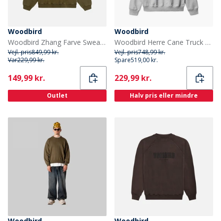
Woodbird
Woodbird
Woodbird Zhang Farve Sweatshirt Dark Brown
Woodbird Herre Cane Truck Crew Neck Sweatshirt Light Grey Melange
Vejl. pris
849,99 kr.
Vejl. pris
748,99 kr.
Var
229,99 kr.
Spare
519,00 kr.
Current
Current
149,99 kr.
229,99 kr.
Outlet
Halv pris eller mindre
Woodbird
Woodbird