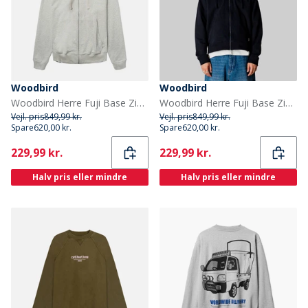
Woodbird
Woodbird
Woodbird Herre Fuji Base Zip Hættetrøje Light Grey Melange
Woodbird Herre Fuji Base Zip Hættetrøje Sort
Vejl. pris
849,99 kr.
Vejl. pris
849,99 kr.
Spare
620,00 kr.
Spare
620,00 kr.
Current
Current
229,99 kr.
229,99 kr.
Halv pris eller mindre
Halv pris eller mindre