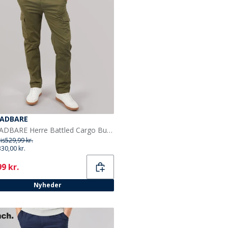
ADBARE
THREADBARE Herre Battled Cargo Bukser Khaki
ris
529,99 kr.
330,00 kr.
ent
9 kr.
Nyheder