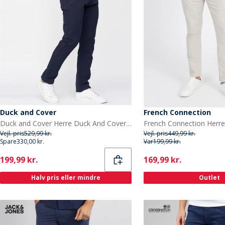
Duck and Cover
French Connection
Duck and Cover Herre Duck And Cover Moretor Chino bukser Marineblå
Vejl. pris
529,99 kr.
Vejl. pris
449,99 kr.
Spare
330,00 kr.
Var
199,99 kr.
Current
Current
199,99 kr.
169,99 kr.
Halv pris eller mindre
Outlet