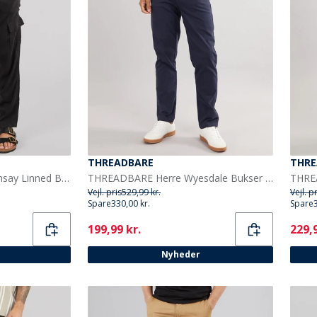
THREADBARE
THRE
THREADBARE Herre Ramsay Linned Bukser Sort
THREADBARE Herre Wyesdale Bukser Marineblå
Vejl. pris
529,99 kr.
Vejl. p
Spare
330,00 kr.
Spare
Current
Curr
199,99 kr.
229,9
Nyheder