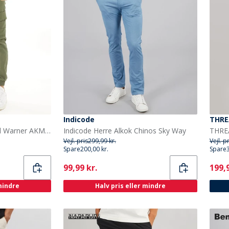
Indicode
THRE
JACK & JONES Herre Paul Warner AKM 111 Cargobukser Olivengrøn
Indicode Herre Alkok Chinos Sky Way
Vejl. pris
299,99 kr.
Vejl. p
Spare
200,00 kr.
Spare
Current
Curr
99,99 kr.
199,9
 mindre
Halv pris eller mindre