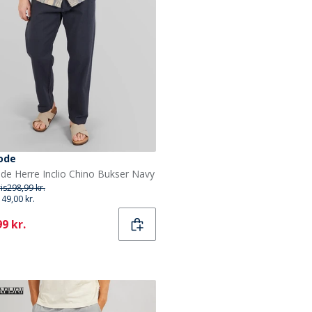
code
ode Herre Inclio Chino Bukser Navy
ris
298,99 kr.
149,00 kr.
ent
9 kr.