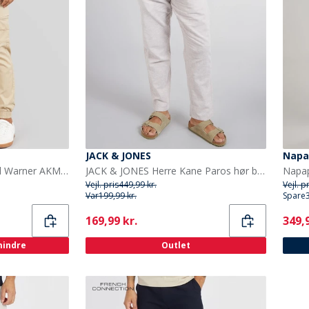
JACK & JONES
Napap
JACK & JONES Herre Paul Warner AKM 111 Cargo Bukser Beige
JACK & JONES Herre Kane Paros hør blanding bukser Crockery
Vejl. pris
449,99 kr.
Vejl. p
Var
199,99 kr.
Spare
Current
Curr
169,99 kr.
349,9
 mindre
Outlet