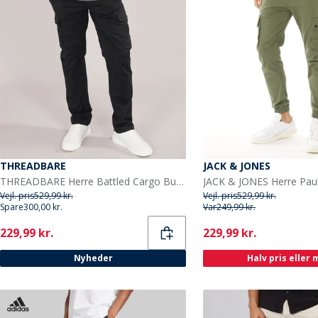
THREADBARE
JACK & JONES
THREADBARE Herre Battled Cargo Bukser Sort
Vejl. pris
529,99 kr.
Vejl. pris
529,99 kr.
Spare
300,00 kr.
Var
249,99 kr.
Current
Current
229,99 kr.
229,99 kr.
Nyheder
Halv pris eller