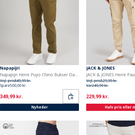
Napapijri
JACK & JONES
Napapijri Herre Puyo Chino Bukser Dark Olive
Vejl. pris
849,99 kr.
Vejl. pris
529,99 kr.
Spare
500,00 kr.
Var
249,99 kr.
Current
Current
349,99 kr.
229,99 kr.
Nyheder
Halv pris eller