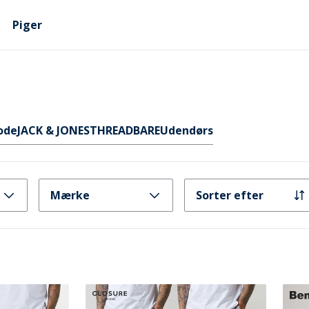
Piger
ode
JACK & JONES
THREADBARE
Udendørs
Mærke
Sorter efter