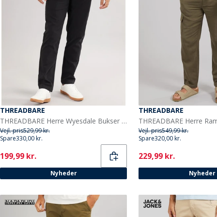
THREADBARE
THREADBARE
THREADBARE Herre Wyesdale Bukser Sort
Vejl. pris
529,99 kr.
Vejl. pris
549,99 kr.
Spare
330,00 kr.
Spare
320,00 kr.
Current
Current
199,99 kr.
229,99 kr.
Nyheder
Nyheder