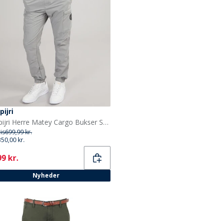
ijri
Napapijri Herre Matey Cargo Bukser Shark Skin
ris
699,99 kr.
350,00 kr.
ent
9 kr.
Nyheder