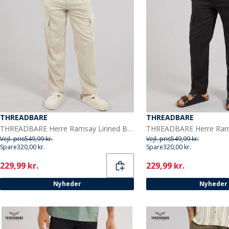
THREADBARE
THREADBARE
THREADBARE Herre Ramsay Linned Bukser Stone
Vejl. pris
549,99 kr.
Vejl. pris
549,99 kr.
Spare
320,00 kr.
Spare
320,00 kr.
Current
Current
229,99 kr.
229,99 kr.
Nyheder
Nyheder