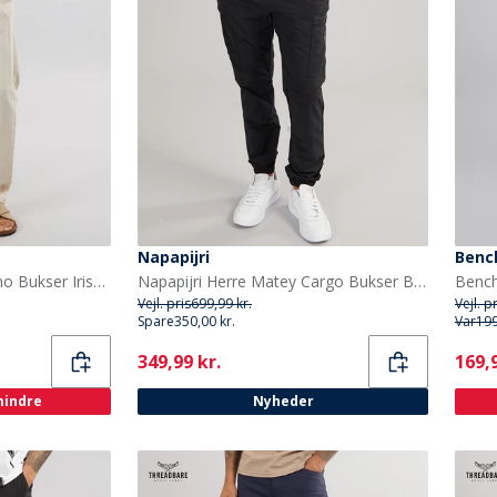
Napapijri
Benc
Indicode Herre Inclio Chino Bukser Irisk Creme
Napapijri Herre Matey Cargo Bukser Black Beauty
Vejl. pris
699,99 kr.
Vejl. p
Spare
350,00 kr.
Var
199
Current
Curr
349,99 kr.
169,9
 mindre
Nyheder