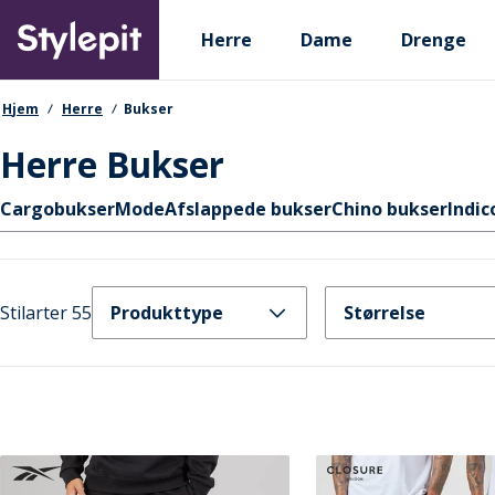
Skip
Primary departments
to
Herre
Dame
Drenge
main
content
navigationssti
Hjem
Herre
Bukser
Herre Bukser
Hurtige links
Cargobukser
Mode
Afslappede bukser
Chino bukser
Indic
Stilarter 55
Produkttype
Størrelse