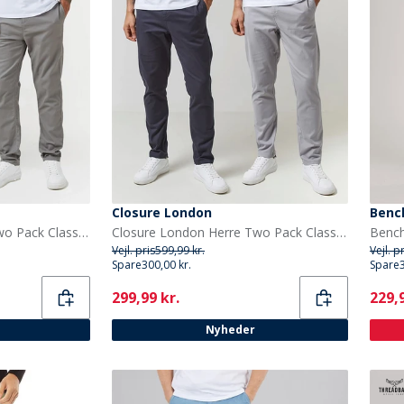
Closure London
Benc
Closure London Herre Two Pack Classic Chino bukser Flerfarvet
Closure London Herre Two Pack Classic Chino Chino bukser Flerfarvet
Vejl. pris
599,99 kr.
Vejl. p
Spare
300,00 kr.
Spare
Current
Curr
299,99 kr.
229,9
Nyheder