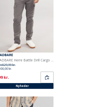
ADBARE
THREADBARE Herre Battle Drill Cargo Bukser Skifer
ris
529,99 kr.
300,00 kr.
ent
9 kr.
Nyheder