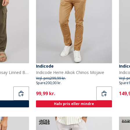
Indicode
Indi
THREADBARE Herre Ramsay Linned Bukser Khaki
Indicode Herre Alkok Chinos Mojave
Indic
Vejl. pris
299,99 kr.
Vejl. p
Spare
200,00 kr.
Spare
Current
Curr
99,99 kr.
149,9
Halv pris eller mindre