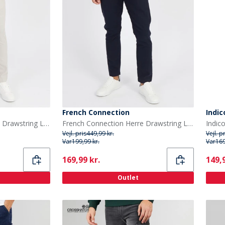
French Connection
Indi
French Connection Herre Drawstring Linen Afslappede bukser beige
French Connection Herre Drawstring Linen Afslappede bukser Blå
Indic
Vejl. pris
449,99 kr.
Vejl. p
Var
199,99 kr.
Var
169
Current
Curr
169,99 kr.
149,9
Outlet