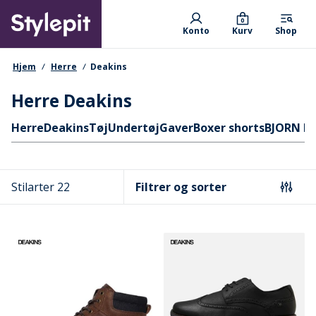
Skip
Primary departments
to
0
Konto
Kurv
Shop
main
content
navigationssti
Hjem
Herre
Deakins
Herre Deakins
Hurtige links
Herre
Deakins
Tøj
Undertøj
Gaver
Boxer shorts
BJORN B
Stilarter 22
Filtrer og sorter