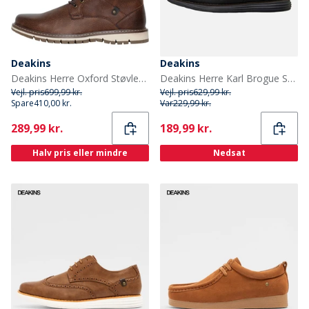
Deakins
Deakins
Deakins Herre Oxford Støvler Brun
Deakins Herre Karl Brogue Sko Sort/Charcoal
Vejl. pris
699,99 kr.
Vejl. pris
629,99 kr.
Spare
410,00 kr.
Var
229,99 kr.
Current
Current
289,99 kr.
189,99 kr.
Halv pris eller mindre
Nedsat