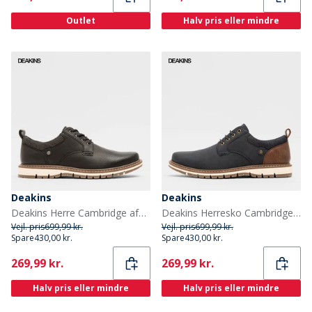
Outlet
Halv pris eller mindre
Deakins
Deakins
Deakins Herre Cambridge afslappede sko Sort
Deakins Herresko Cambridge Blå/Brun
Vejl. pris
699,99 kr.
Vejl. pris
699,99 kr.
Spare
430,00 kr.
Spare
430,00 kr.
Current
Current
269,99 kr.
269,99 kr.
Halv pris eller mindre
Halv pris eller mindre