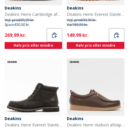
Deakins
Deakins
Deakins Herre Cambridge afslappede sko Brun
Deakins Herre Everest Støvler Mellem Brun
Vejl. pris
699,99 kr.
Vejl. pris
699,99 kr.
Spare
430,00 kr.
Var
189,99 kr.
Current
Current
269,99 kr.
149,99 kr.
Halv pris eller mindre
Halv pris eller mindre
Deakins
Deakins
Deakins Herre Everest Støvler Sort
Deakins Herre Hudson afslappede sko Brun