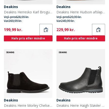
Deakins
Deakins
Deakins Herresko Karl Brogue Tan
Deakins Herre Hudson afslappede sko Mellembrun
Vejl. pris
628,99 kr.
Vejl. pris
529,99 kr.
Var
269,99 kr.
Var
249,99 kr.
Current
Current
199,99 kr.
229,99 kr.
Halv pris eller mindre
Halv pris eller mindre
Deakins
Deakins
Deakins Herre Morley Chelsea Støvler Sort Ruskind
Deakins Herre Haigh Støvler Sort / Sort