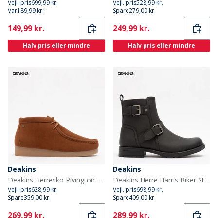
Vejl. pris
699,99 kr.
Vejl. pris
528,99 kr.
Var
189,99 kr.
Spare
279,00 kr.
Current
Current
149,99 kr.
249,99 kr.
Halv pris eller mindre
Halv pris eller mindre
Deakins
Deakins
Deakins Herresko Rivington Cola
Deakins Herre Harris Biker Støvler Sort
Vejl. pris
628,99 kr.
Vejl. pris
698,99 kr.
Spare
359,00 kr.
Spare
409,00 kr.
Current
Current
269,99 kr.
289,99 kr.