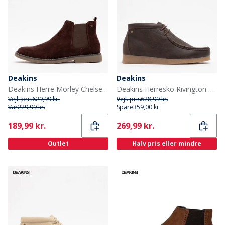
Deakins
Deakins
Deakins Herre Morley Chelsea Mode støvler Chokoladebrun
Deakins Herresko Rivington Brun PU
Vejl. pris
629,99 kr.
Vejl. pris
628,99 kr.
Var
229,99 kr.
Spare
359,00 kr.
Current
Current
189,99 kr.
269,99 kr.
Outlet
Halv pris eller mindre