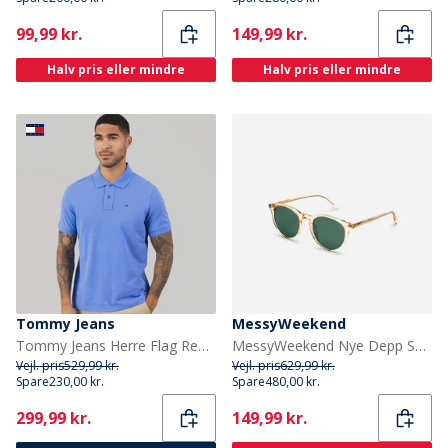
Current
Current
99,99 kr.
149,99 kr.
Halv pris eller mindre
Halv pris eller mindre
Tommy Jeans
MessyWeekend
Tommy Jeans Herre Flag Regular Fit Pique Poloshirt Blue Twilight
MessyWeekend Nye Depp Solbriller Champagne
Vejl. pris
529,99 kr.
Vejl. pris
629,99 kr.
Spare
230,00 kr.
Spare
480,00 kr.
Current
Current
299,99 kr.
149,99 kr.