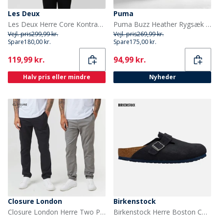
Les Deux
Puma
Les Deux Herre Core Kontrast T-shirt Dark Sand
Puma Buzz Heather Rygsæk Medium Grey Heather
Vejl. pris
299,99 kr.
Vejl. pris
269,99 kr.
Spare
180,00 kr.
Spare
175,00 kr.
Current
Current
119,99 kr.
94,99 kr.
Halv pris eller mindre
Nyheder
Closure London
Birkenstock
Closure London Herre Two Pack Classic Chino bukser Flerfarvet
Birkenstock Herre Boston Corduroy Klipklapper Midnight