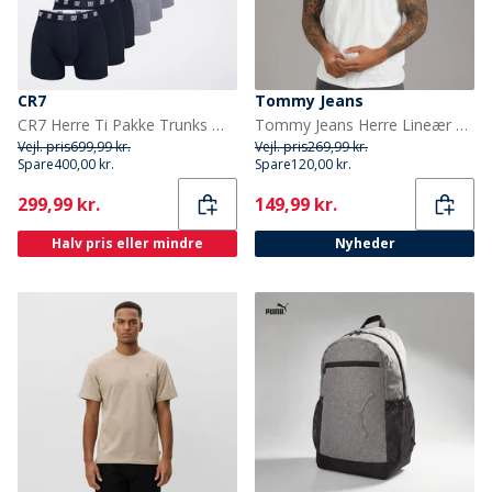
CR7
Tommy Jeans
CR7 Herre Ti Pakke Trunks Multicolour
Tommy Jeans Herre Lineær Logo T-shirt Ecru/Bahama Green
Vejl. pris
699,99 kr.
Vejl. pris
269,99 kr.
Spare
400,00 kr.
Spare
120,00 kr.
Current
Current
299,99 kr.
149,99 kr.
Halv pris eller mindre
Nyheder