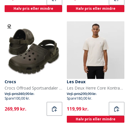
Halv pris eller mindre
Halv pris eller mindre
Crocs
Les Deux
Crocs Offroad Sportsandaler Espresso/Valnød
Les Deux Herre Core Kontrast T-shirt Ivory
Vejl. pris
369,99 kr.
Vejl. pris
299,99 kr.
Spare
100,00 kr.
Spare
180,00 kr.
Current
Current
269,99 kr.
119,99 kr.
Halv pris eller mindre