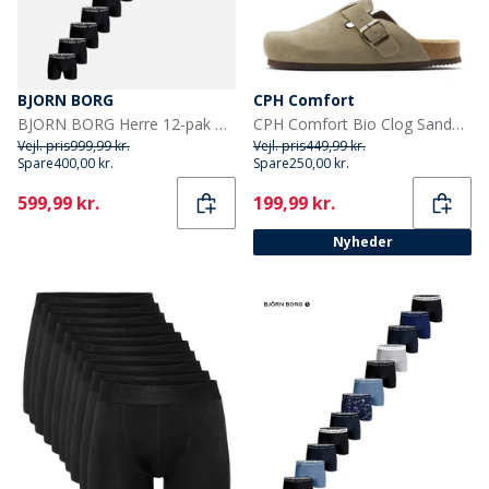
BJORN BORG
CPH Comfort
BJORN BORG Herre 12-pak Bomuld Stretch Boxers Multipack 1
CPH Comfort Bio Clog Sandaler af ruskind Taupe
Vejl. pris
999,99 kr.
Vejl. pris
449,99 kr.
Spare
400,00 kr.
Spare
250,00 kr.
Current
Current
599,99 kr.
199,99 kr.
Nyheder