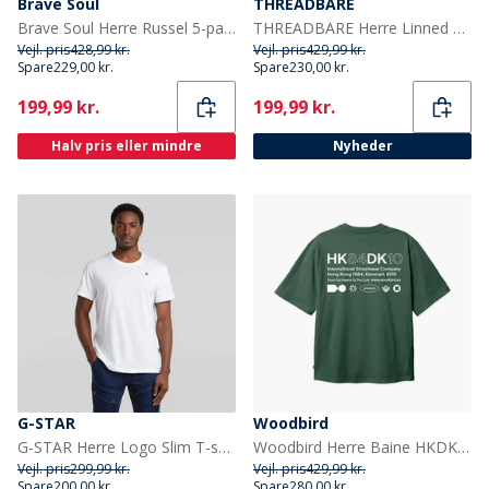
Brave Soul
THREADBARE
Brave Soul Herre Russel 5-pak T-shirts Sort/Hvid/Blå/Khaki/Burgunder
THREADBARE Herre Linned Cargoshorts Sort
Vejl. pris
428,99 kr.
Vejl. pris
429,99 kr.
Spare
229,00 kr.
Spare
230,00 kr.
Current
Current
199,99 kr.
199,99 kr.
Halv pris eller mindre
Nyheder
G-STAR
Woodbird
G-STAR Herre Logo Slim T-shirt Hvid
Woodbird Herre Baine HKDK T-Shirt Dark Green
Vejl. pris
299,99 kr.
Vejl. pris
429,99 kr.
Spare
200,00 kr.
Spare
280,00 kr.