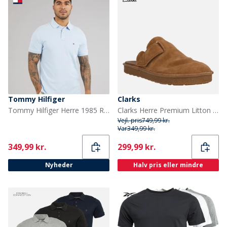
Tommy Hilfiger
Clarks
Tommy Hilfiger Herre 1985 Regular Polo Shirt Sky Blue
Clarks Herre Premium Litton Mule G Sandaler 1224 Cola Suede
Vejl. pris
749,99 kr.
Var
349,99 kr.
Current
Current
349,99 kr.
299,99 kr.
Nyheder
Halv pris eller mindre