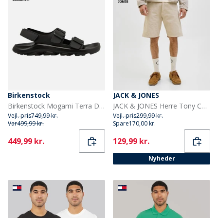
Birkenstock
JACK & JONES
Birkenstock Mogami Terra Dobbelt Spænde Sandaler Sort
JACK & JONES Herre Tony Carpenter Shorts Fields Of Rye
Vejl. pris
749,99 kr.
Vejl. pris
299,99 kr.
Var
499,99 kr.
Spare
170,00 kr.
Current
Current
449,99 kr.
129,99 kr.
Nyheder