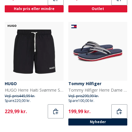
Halv pris eller mindre
Outlet
HUGO
Tommy Hilfiger
HUGO Herre Haiti Svømme Shorts Sort
Tommy Hilfiger Herre Dame Webbing Flip Flops Rwb
Vejl. pris
449,99 kr.
Vejl. pris
299,99 kr.
Spare
220,00 kr.
Spare
100,00 kr.
Current
Current
229,99 kr.
199,99 kr.
Nyheder