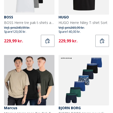
BOSS
HUGO
BOSS Herre tre pak t-shirts assorted Assorted Pre-Pack
HUGO Herre Niley T-shirt Sort
Vejl. pris
349,99 kr.
Vejl. pris
369,99 kr.
Spare
120,00 kr.
Spare
140,00 kr.
Current
Current
229,99 kr.
229,99 kr.
Marcus
BJORN BORG