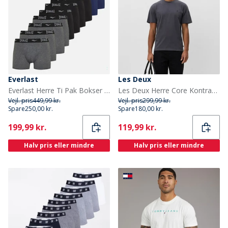
Everlast
Les Deux
Everlast Herre Ti Pak Bokser Sort Multi
Les Deux Herre Core Kontrast T-shirt Asphalt
Vejl. pris
449,99 kr.
Vejl. pris
299,99 kr.
Spare
250,00 kr.
Spare
180,00 kr.
Current
Current
199,99 kr.
119,99 kr.
Halv pris eller mindre
Halv pris eller mindre