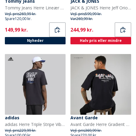
Tommy Jeans
JACK & JONES
Tommy Jeans Herre Lineær Logo T-shirt Bahama Green
JACK & JONES Herre Jeff Orion T-shirts 5-pak Moonbeam/Castlerock/Mountain Spring/Coral Almond/Iceberg Green
Vejl. pris
269,99 kr.
Vejl. pris
599,99 kr.
Spare
120,00 kr.
Var
269,99 kr.
Current
Current
149,99 kr.
244,99 kr.
Nyheder
Halv pris eller mindre
adidas
Avant Garde
adidas Herre Triple Stripe Vibe Ryg Grafisk T-shirt Sort
Avant Garde Herre Gradient T-shirts Sort
Vejl. pris
229,99 kr.
Vejl. pris
369,99 kr.
Spare
100,00 kr.
Spare
270,00 kr.