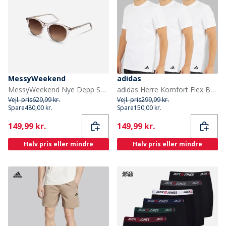
MessyWeekend
adidas
MessyWeekend Nye Depp Solbriller Roser
adidas Herre Komfort Flex Bomuld Tre Pak Rund Hals T-shirts Hvid
Vejl. pris
629,99 kr.
Vejl. pris
299,99 kr.
Spare
480,00 kr.
Spare
150,00 kr.
Current
Current
149,99 kr.
149,99 kr.
Halv pris eller mindre
Halv pris eller mindre