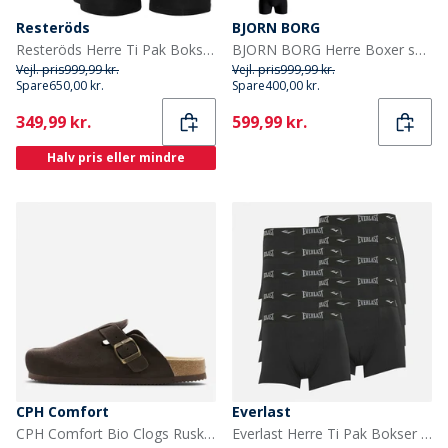
Resteröds
BJORN BORG
Resteröds Herre Ti Pak Boksershorts Sort
BJORN BORG Herre Boxer shorts Flerfarvet
Vejl. pris
999,99 kr.
Vejl. pris
999,99 kr.
Spare
650,00 kr.
Spare
400,00 kr.
Current
Current
349,99 kr.
599,99 kr.
Halv pris eller mindre
CPH Comfort
Everlast
CPH Comfort Bio Clogs Ruskind Sandaler Dark Brown
Everlast Herre Ti Pak Bokser Sort