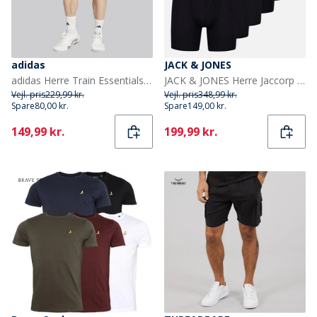
adidas
JACK & JONES
adidas Herre Train Essentials Vævede Træningsshorts Chalky Brown/Sort
JACK & JONES Herre Jaccorp Logo 6-pak Boxer Briefs Pack 5 Black
Vejl. pris
229,99 kr.
Vejl. pris
348,99 kr.
Spare
80,00 kr.
Spare
149,00 kr.
Current
Current
149,99 kr.
199,99 kr.