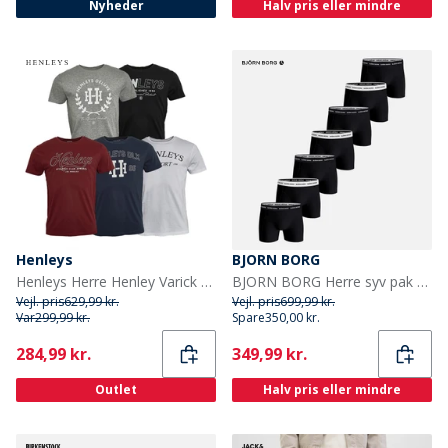
Nyheder
Halv pris eller mindre
Henleys
BJORN BORG
Henleys Herre Henley Varick Fem-pak T-shirts Multi
BJORN BORG Herre syv pak bomuld stretch bokser multipack 2
Vejl. pris
629,99 kr.
Vejl. pris
699,99 kr.
Var
299,99 kr.
Spare
350,00 kr.
Current
Current
284,99 kr.
349,99 kr.
Outlet
Halv pris eller mindre