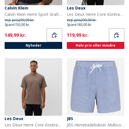
Calvin Klein
Les Deux
Calvin Klein Herre Sport Grafisk T-shirt Sort
Les Deux Herre Core Kontrast T-shirt Chocolate Truffle Red
Vejl. pris
299,99 kr.
Vejl. pris
299,99 kr.
Spare
150,00 kr.
Spare
180,00 kr.
Current
Current
149,99 kr.
119,99 kr.
Nyheder
Halv pris eller mindre
Les Deux
JBS
Les Deux Herre Core Kontrast T-shirt Mountain Grey Brown
JBS Herrebadebukser Multicolour