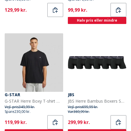
Current
Current
129,99 kr.
99,99 kr.
Halv pris eller mindre
G-STAR
JBS
G-STAR Herre Boxy T-shirt Mørk Sort Dk Black
JBS Herre Bambus Boxers Sort 6-pak
Vejl. pris
349,99 kr.
Vejl. pris
699,99 kr.
Spare
230,00 kr.
Var
369,99 kr.
Current
Current
119,99 kr.
299,99 kr.