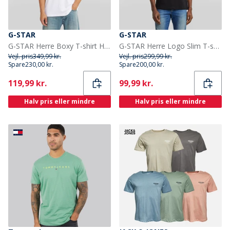
G-STAR
G-STAR
G-STAR Herre Boxy T-shirt Hvid
G-STAR Herre Logo Slim T-shirt Mørk Sort Dk Black
Vejl. pris
349,99 kr.
Vejl. pris
299,99 kr.
Spare
230,00 kr.
Spare
200,00 kr.
Current
Current
119,99 kr.
99,99 kr.
Halv pris eller mindre
Halv pris eller mindre