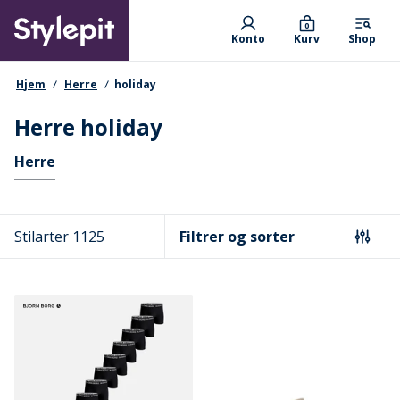
Skip
Primary departments
to
0
Konto
Kurv
Shop
main
content
navigationssti
Hjem
Herre
holiday
Herre holiday
Hurtige links
Herre
Stilarter 1125
Filtrer og sorter