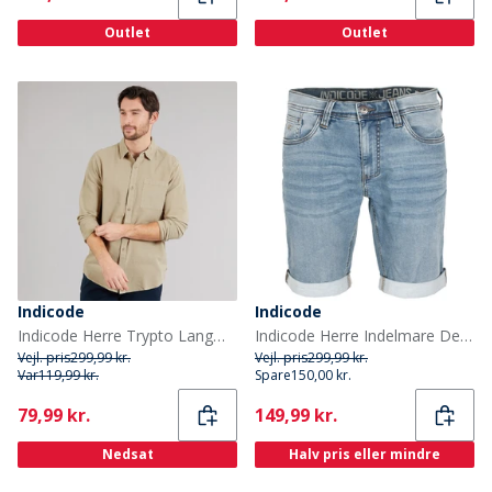
Outlet
Outlet
Indicode
Indicode
Indicode Herre Trypto Langærmet Skjorte Stone
Indicode Herre Indelmare Denimshorts Blå
Vejl. pris
299,99 kr.
Vejl. pris
299,99 kr.
Var
119,99 kr.
Spare
150,00 kr.
Current
Current
79,99 kr.
149,99 kr.
Nedsat
Halv pris eller mindre