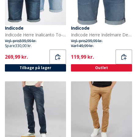
Indicode
Indicode
Indicode Herre Inalicanto To-pak Shorts Denim
Indicode Herre Indelmare Denimshorts Blå
Vejl. pris
599,99 kr.
Vejl. pris
299,99 kr.
Spare
330,00 kr.
Var
149,99 kr.
Current
Current
269,99 kr.
119,99 kr.
Tilbage på lager
Outlet