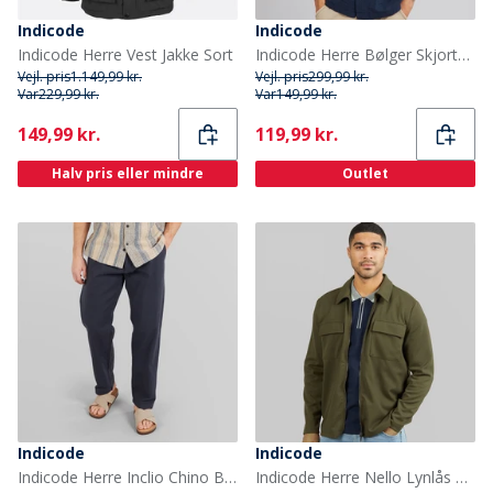
Indicode
Indicode
Indicode Herre Vest Jakke Sort
Indicode Herre Bølger Skjorte Sky Captain
Vejl. pris
1.149,99 kr.
Vejl. pris
299,99 kr.
Var
229,99 kr.
Var
149,99 kr.
Current
Current
149,99 kr.
119,99 kr.
Halv pris eller mindre
Outlet
Indicode
Indicode
Indicode Herre Inclio Chino Bukser Navy
Indicode Herre Nello Lynlås Skjorte Army