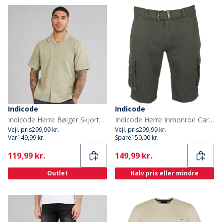
Indicode
Indicode
Indicode Herre Bølger Skjorte Aloe
Indicode Herre Inmonroe Cargo shorts Grøn
Vejl. pris
299,99 kr.
Vejl. pris
299,99 kr.
Var
149,99 kr.
Spare
150,00 kr.
Current
Current
119,99 kr.
149,99 kr.
Outlet
Halv pris eller mindre