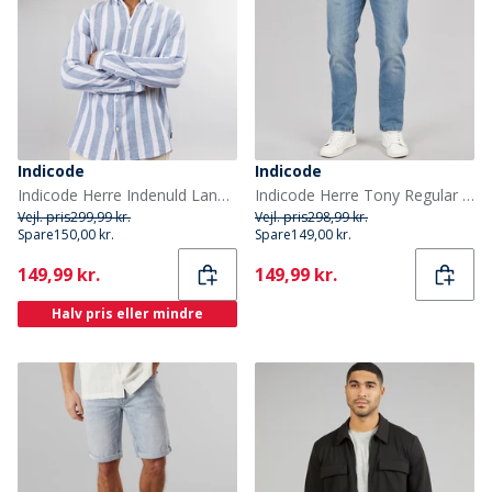
Indicode
Indicode
Indicode Herre Indenuld Langærmet Skjorte Kobenhavn Blå
Indicode Herre Tony Regular Fit Jeans Space Blue
Vejl. pris
299,99 kr.
Vejl. pris
298,99 kr.
Spare
150,00 kr.
Spare
149,00 kr.
Current
Current
149,99 kr.
149,99 kr.
Halv pris eller mindre