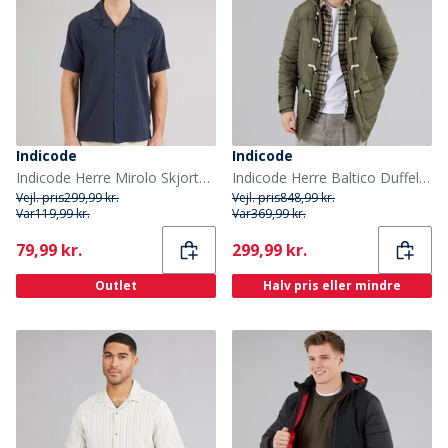
Indicode
Indicode
Indicode Herre Mirolo Skjorte Navy
Indicode Herre Baltico Duffel Frakke Army
Vejl. pris
299,99 kr.
Vejl. pris
848,99 kr.
Var
119,99 kr.
Var
369,99 kr.
Current
Current
79,99 kr.
299,99 kr.
Outlet
Halv pris eller mindre