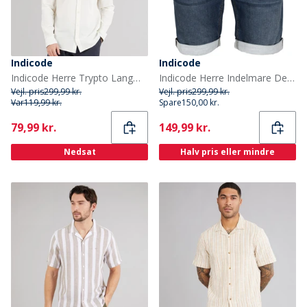
Indicode
Indicode
Indicode Herre Trypto Langærmet Skjorte Off White
Indicode Herre Indelmare Denimshorts Blå
Vejl. pris
299,99 kr.
Vejl. pris
299,99 kr.
Var
119,99 kr.
Spare
150,00 kr.
Current
Current
79,99 kr.
149,99 kr.
Nedsat
Halv pris eller mindre