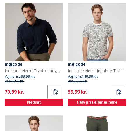
Indicode
Indicode
Indicode Herre Trypto Langærmet Skjorte Sky Captain
Indicode Herre Inpalme T-shirts Hvid
Vejl. pris
299,99 kr.
Vejl. pris
149,99 kr.
Var
99,99 kr.
Var
69,99 kr.
Current
Current
79,99 kr.
59,99 kr.
Nedsat
Halv pris eller mindre