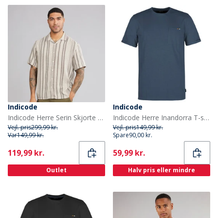
Indicode
Indicode
Indicode Herre Serin Skjorte Kit
Indicode Herre Inandorra T-shirts Flade
Vejl. pris
299,99 kr.
Vejl. pris
149,99 kr.
Var
149,99 kr.
Spare
90,00 kr.
Current
Current
119,99 kr.
59,99 kr.
Outlet
Halv pris eller mindre