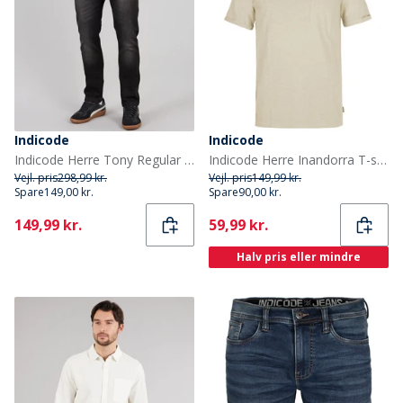
Indicode
Indicode
Indicode Herre Tony Regular Fit Jeans Sort
Indicode Herre Inandorra T-shirts beige
Vejl. pris
298,99 kr.
Vejl. pris
149,99 kr.
Spare
149,00 kr.
Spare
90,00 kr.
Current
Current
149,99 kr.
59,99 kr.
Halv pris eller mindre