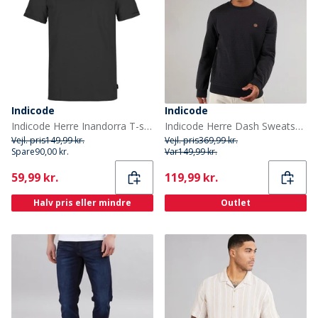
Indicode
Indicode
Indicode Herre Inandorra T-shirts Sort
Indicode Herre Dash Sweatshirt Sort
Vejl. pris
149,99 kr.
Vejl. pris
369,99 kr.
Spare
90,00 kr.
Var
149,99 kr.
Current
Current
59,99 kr.
119,99 kr.
Halv pris eller mindre
Outlet