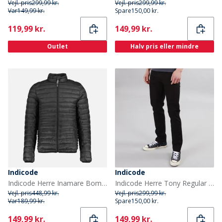
Vejl. pris
299,99 kr.
Vejl. pris
299,99 kr.
Var
149,99 kr.
Spare
150,00 kr.
Current
Current
119,99 kr.
149,99 kr.
Outlet
Halv pris eller mindre
Indicode
Indicode
Indicode Herre Inamare Bomber Jakke Sort
Indicode Herre Tony Regular Fit Jeans Ultra Sort
Vejl. pris
448,99 kr.
Vejl. pris
299,99 kr.
Var
189,99 kr.
Spare
150,00 kr.
Current
Current
149,99 kr.
149,99 kr.