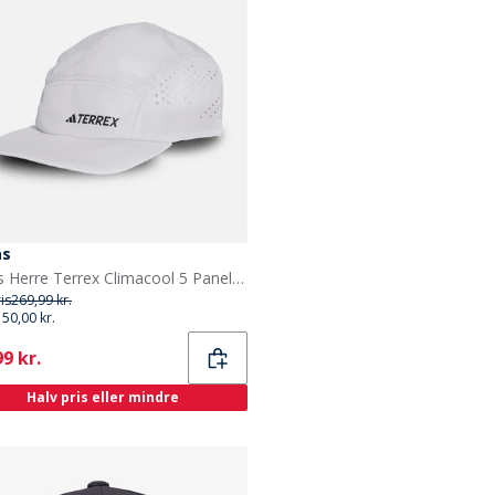
as
adidas Herre Terrex Climacool 5 Panel Ensfarvet Kasket Dash Grey/Sort
ris
269,99 kr.
150,00 kr.
ent
9 kr.
Halv pris eller mindre