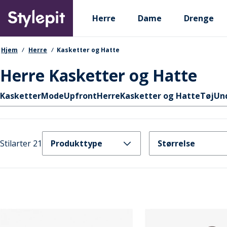
Skip
Primary departments
to
Herre
Dame
Drenge
main
content
navigationssti
Hjem
Herre
Kasketter og Hatte
Herre Kasketter og Hatte
Hurtige links
Kasketter
Mode
Upfront
Herre
Kasketter og Hatte
Tøj
Un
Stilarter 21
Produkttype
Størrelse