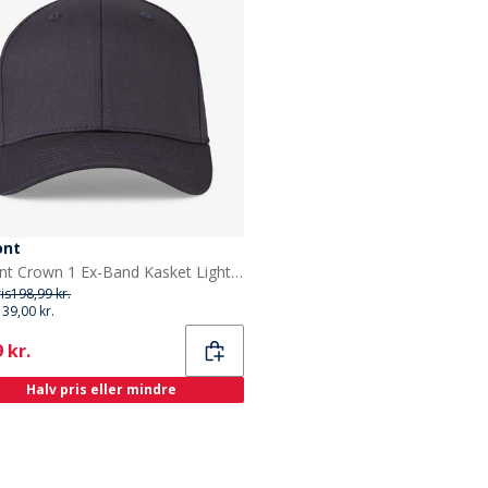
ont
Upfront Crown 1 Ex-Band Kasket Light Medium Blue
ris
198,99 kr.
139,00 kr.
ent
 kr.
Halv pris eller mindre