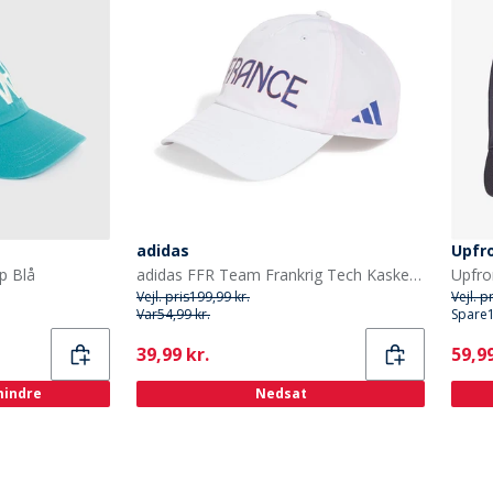
adidas
Upfr
p Blå
adidas FFR Team Frankrig Tech Kasket Hvid
Vejl. pris
199,99 kr.
Vejl. p
Var
54,99 kr.
Spare
Current
Curr
39,99 kr.
59,99
 mindre
Nedsat