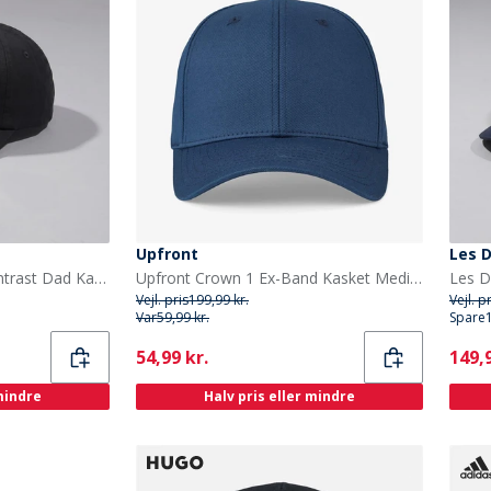
Upfront
Les 
Les Deux Herre Core Kontrast Dad Kasket Sort
Upfront Crown 1 Ex-Band Kasket Medium Blue
Vejl. pris
199,99 kr.
Vejl. p
Var
59,99 kr.
Spare
Current
Curr
54,99 kr.
149,9
 mindre
Halv pris eller mindre