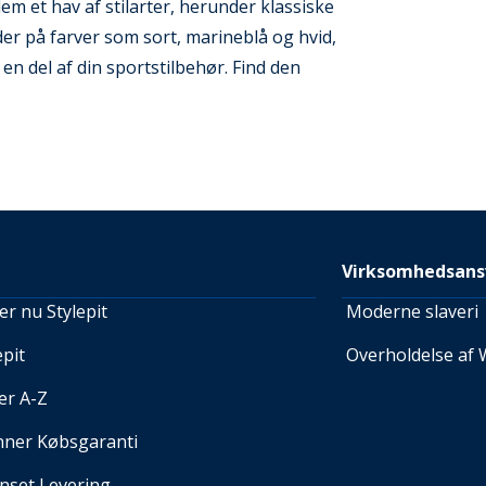
et hav af stilarter, herunder klassiske
der på farver som sort, marineblå og hvid,
 en del af din sportstilbehør. Find den
Virksomhedsans
r nu Stylepit
Moderne slaveri
pit
Overholdelse af 
er A-Z
nner Købsgaranti
set Levering