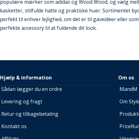
populære mærker som adidas og Wood Wood, og vælg mellem 
kasketter, stilfulde hatte og praktiske huer. Sortimentet by
perfekt til enhver lejlighed, om det er til gaveidéer eller som
perfekte accessory til at fuldende dit look.
Hjælp & information
Om os
Sådan lægger du en ordre
MandM e
Levering og fragt
Om Style
Retur og tilbagebetaling
Produkt
Kontakt os
PriceRu
Affiliate
Ubegræn