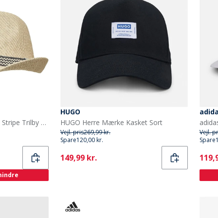
HUGO
adid
French Connection Herre Stripe Trilby Hatte Ecru
HUGO Herre Mærke Kasket Sort
Vejl. pris
269,99 kr.
Vejl. p
Spare
120,00 kr.
Spare
Current
Curr
149,99 kr.
119,9
 mindre