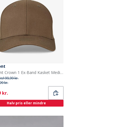
ont
Upfront Crown 1 Ex-Band Kasket Medium Green
ris
199,99 kr.
99 kr.
ent
 kr.
Halv pris eller mindre