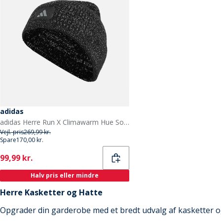
adidas
adidas Herre Run X Climawarm Hue Sort/Reflective Silver
Vejl. pris
269,99 kr.
Spare
170,00 kr.
Current
99,99 kr.
Halv pris eller mindre
Herre Kasketter og Hatte
Opgrader din garderobe med et bredt udvalg af kasketter og