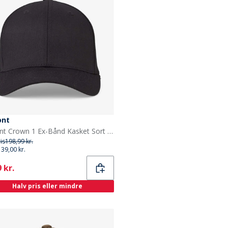
ont
Upfront Crown 1 Ex-Bånd Kasket Sort Pitch-Dark
ris
198,99 kr.
139,00 kr.
ent
 kr.
Halv pris eller mindre