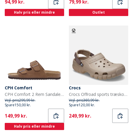
Current
Current
94,99 kr.
79,99 kr.
Halv pris eller mindre
Outlet
CPH Comfort
Crocs
CPH Comfort 2 Rem Sandaler Camel
Crocs Offroad sports træsko Cobblestone/Truffle
Vejl. pris
299,99 kr.
Vejl. pris
369,99 kr.
Spare
150,00 kr.
Spare
120,00 kr.
Current
Current
149,99 kr.
249,99 kr.
Halv pris eller mindre