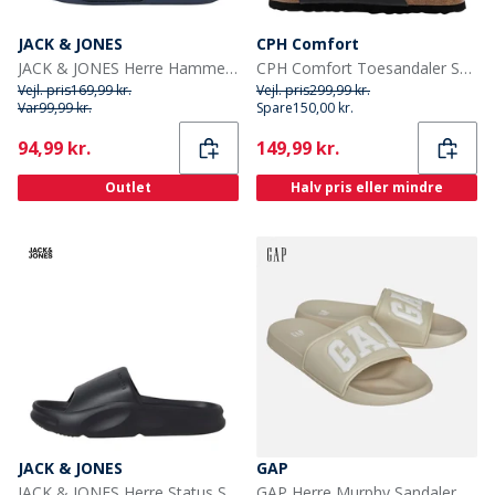
JACK & JONES
CPH Comfort
JACK & JONES Herre Hammet Sliders Navy Blazer
CPH Comfort Toesandaler Sort
Vejl. pris
169,99 kr.
Vejl. pris
299,99 kr.
Var
99,99 kr.
Spare
150,00 kr.
Current
Current
94,99 kr.
149,99 kr.
Outlet
Halv pris eller mindre
JACK & JONES
GAP
JACK & JONES Herre Status Slider Sort
GAP Herre Murphy Sandaler Sand