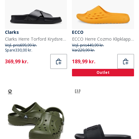
Clarks
ECCO
Clarks Herre Torford Krydsrem Sandaler Black Leather
ECCO Herre Cozmo Klipklappere Sunrise
Vejl. pris
699,99 kr.
Vejl. pris
449,99 kr.
Spare
330,00 kr.
Var
229,99 kr.
Current
Current
369,99 kr.
189,99 kr.
Outlet