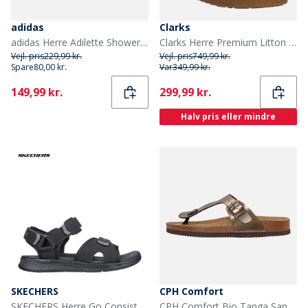
adidas
Clarks
adidas Herre Adilette Shower Slides Cloud White/Core Black/Core Black
Clarks Herre Premium Litton Mule G Sandaler 1224 Cola Suede
Vejl. pris
229,99 kr.
Vejl. pris
749,99 kr.
Spare
80,00 kr.
Var
349,99 kr.
Current
Current
149,99 kr.
299,99 kr.
Halv pris eller mindre
SKECHERS
CPH Comfort
SKECHERS Herre Go Consistent Tributary Sandaler Sort
CPH Comfort Bio Tanga Sandaler Bronze