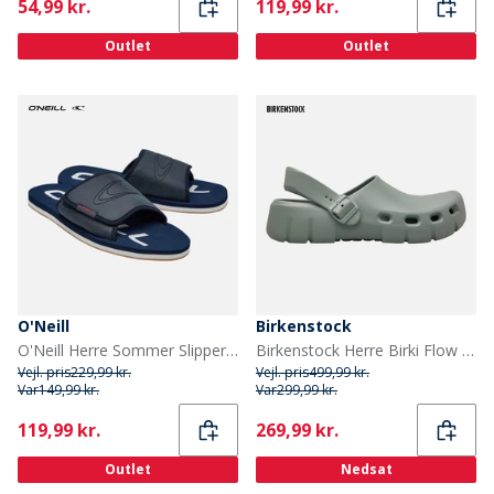
Current
Current
54,99 kr.
119,99 kr.
Outlet
Outlet
O'Neill
Birkenstock
O'Neill Herre Sommer Slipper Dress Blues
Birkenstock Herre Birki Flow Eva træsko Pure Sage
Vejl. pris
229,99 kr.
Vejl. pris
499,99 kr.
Var
149,99 kr.
Var
299,99 kr.
Current
Current
119,99 kr.
269,99 kr.
Outlet
Nedsat