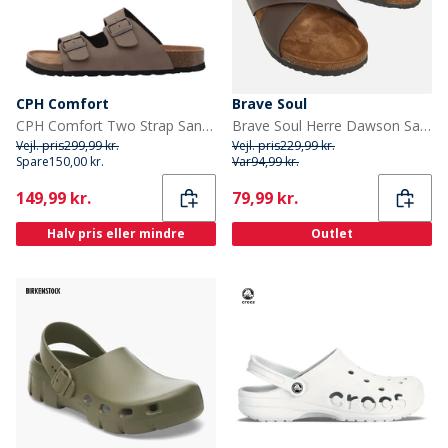
CPH Comfort
Brave Soul
CPH Comfort Two Strap Sandaler Mellembrun
Brave Soul Herre Dawson Sandaler Mørk Brun
Vejl. pris
299,99 kr.
Vejl. pris
229,99 kr.
Spare
150,00 kr.
Var
94,99 kr.
Current
Current
149,99 kr.
79,99 kr.
Halv pris eller mindre
Outlet