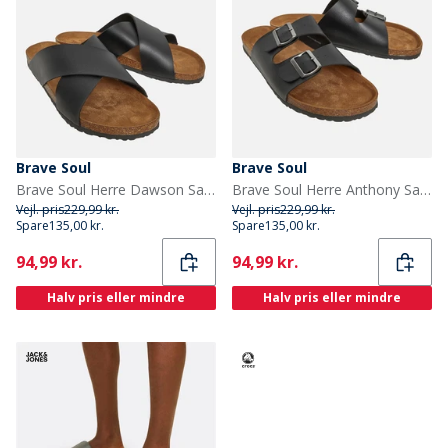
Brave Soul
Brave Soul
Brave Soul Herre Dawson Sandaler Sort
Brave Soul Herre Anthony Sandaler Sort
Vejl. pris
229,99 kr.
Vejl. pris
229,99 kr.
Spare
135,00 kr.
Spare
135,00 kr.
Current
Current
94,99 kr.
94,99 kr.
Halv pris eller mindre
Halv pris eller mindre