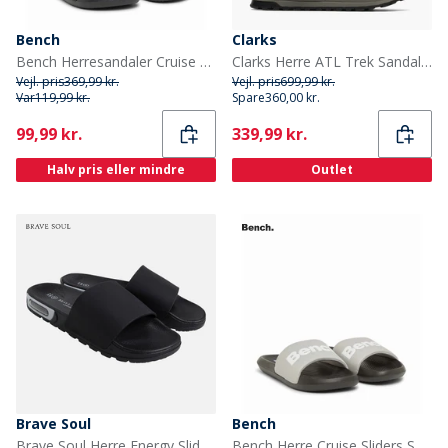
Bench
Clarks
Bench Herresandaler Cruise Sort/Sort/Hvid
Clarks Herre ATL Trek Sandaler River Black
Vejl. pris
369,99 kr.
Vejl. pris
699,99 kr.
Var
119,99 kr.
Spare
360,00 kr.
Current
Current
99,99 kr.
339,99 kr.
Halv pris eller mindre
Outlet
Brave Soul
Bench
Brave Soul Herre Energy Slider Sort
Bench Herre Cruise Sliders Sort/Grå/Hvid