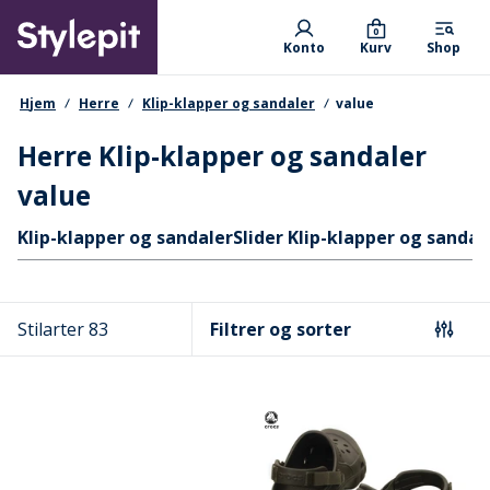
Skip
Primary departments
to
0
Konto
Kurv
Shop
main
content
navigationssti
Hjem
Herre
Klip-klapper og sandaler
value
Herre Klip-klapper og sandaler
value
Hurtige links
Klip-klapper og sandaler
Slider Klip-klapper og sandal
Stilarter 83
Filtrer og sorter