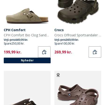
CPH Comfort
Crocs
CPH Comfort Bio Clog Sandaler af ruskind Taupe
Crocs Offroad Sportsandaler Espresso/Valnød
Vejl. pris
449,99 kr.
Vejl. pris
369,99 kr.
Spare
250,00 kr.
Spare
100,00 kr.
Current
Current
199,99 kr.
269,99 kr.
Nyheder