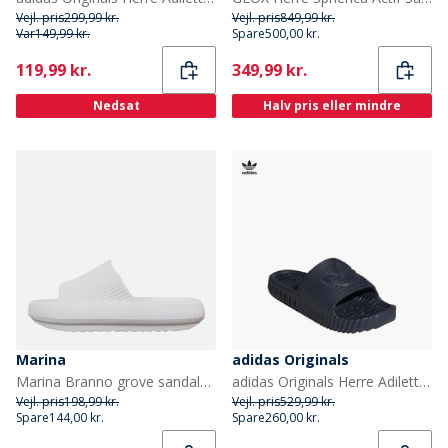
Vejl. pris
299,99 kr.
Vejl. pris
849,99 kr.
Var
149,99 kr.
Spare
500,00 kr.
Current
Current
119,99 kr.
349,99 kr.
Nedsat
Halv pris eller mindre
Marina
adidas Originals
Marina Branno grove sandaler Hvid
adidas Originals Herre Adilette 25 Sandaler Shadow Navy/Shadow Navy/Legend Ink
Vejl. pris
198,99 kr.
Vejl. pris
529,99 kr.
Spare
144,00 kr.
Spare
260,00 kr.