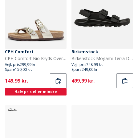
CPH Comfort
Birkenstock
CPH Comfort Bio Kryds Over Sandaler Gold
Birkenstock Mogami Terra Dobbelt Spænde Sandaler Sort
Vejl. pris
299,99 kr.
Vejl. pris
748,99 kr.
Spare
150,00 kr.
Spare
249,00 kr.
Current
Current
149,99 kr.
499,99 kr.
Halv pris eller mindre