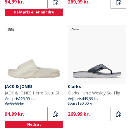
Current
Current
54,99 kr.
269,99 kr.
Halv pris eller mindre
JACK & JONES
Clarks
JACK & JONES Herre Statu Slider beige
Clarks Herre Wesley Sol Flip Flops Navy Leather
Vejl. pris
229,99 kr.
Vejl. pris
449,99 kr.
Var
99,99 kr.
Spare
180,00 kr.
Current
Current
94,99 kr.
269,99 kr.
Nedsat