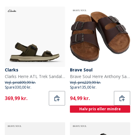
Clarks
Brave Soul
Clarks Herre ATL Trek Sandaler River Olive
Brave Soul Herre Anthony Sandaler Brun
Vejl. pris
699,99 kr.
Vejl. pris
229,99 kr.
Spare
330,00 kr.
Spare
135,00 kr.
Current
Current
369,99 kr.
94,99 kr.
Halv pris eller mindre