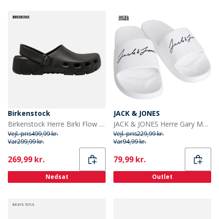
Birkenstock
JACK & JONES
Birkenstock Herre Birki Flow Eva træsko Sort
JACK & JONES Herre Gary Moulded Slides Slider Hvid
Vejl. pris
499,99 kr.
Vejl. pris
229,99 kr.
Var
299,99 kr.
Var
94,99 kr.
Current
Current
269,99 kr.
79,99 kr.
Nedsat
Outlet