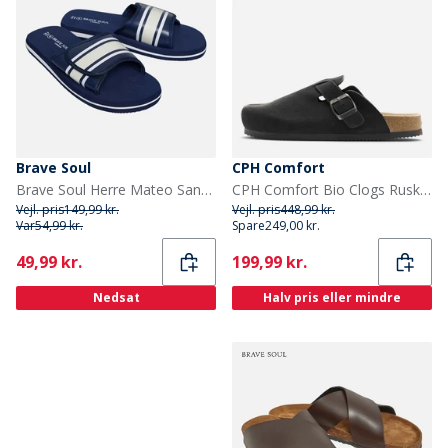
Brave Soul
CPH Comfort
Brave Soul Herre Mateo Sandaler Navy/Ecru/Hvid
CPH Comfort Bio Clogs Ruskind Sandaler Sort
Vejl. pris
149,99 kr.
Vejl. pris
448,99 kr.
Var
54,99 kr.
Spare
249,00 kr.
Current
Current
49,99 kr.
199,99 kr.
Nedsat
Halv pris eller mindre