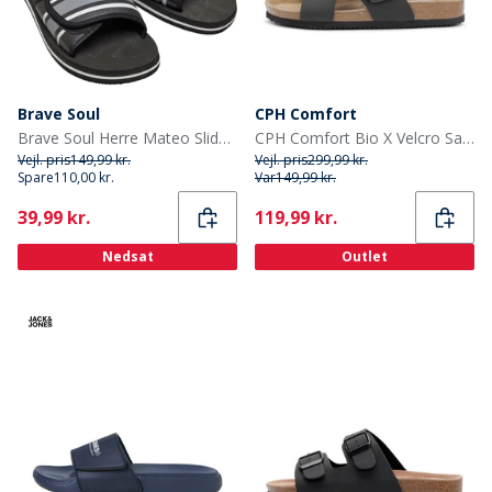
Brave Soul
CPH Comfort
Brave Soul Herre Mateo Slides Sort/Grå/Hvid
CPH Comfort Bio X Velcro Sandaler Sort
Vejl. pris
149,99 kr.
Vejl. pris
299,99 kr.
Spare
110,00 kr.
Var
149,99 kr.
Current
Current
39,99 kr.
119,99 kr.
Nedsat
Outlet