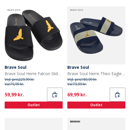
Brave Soul
Brave Soul
Brave Soul Herre Falcon Slides Slider Sort
Brave Soul Herre Theo Eagle Slides Blå/Hvid
Vejl. pris
229,99 kr.
Vejl. pris
189,99 kr.
Var
79,99 kr.
Var
79,99 kr.
Current
Current
59,99 kr.
69,99 kr.
Outlet
Outlet