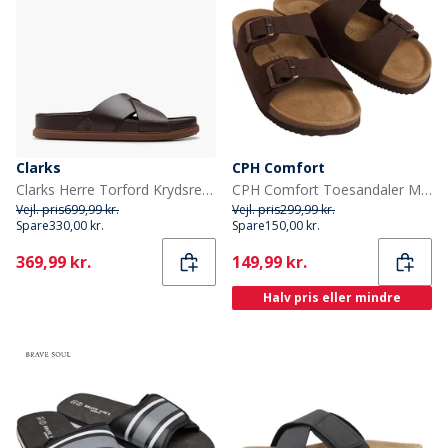
Clarks
CPH Comfort
Clarks Herre Torford Krydsrem Sandaler Brown Leather
CPH Comfort Toesandaler Mørkebrun
Vejl. pris
699,99 kr.
Vejl. pris
299,99 kr.
Spare
330,00 kr.
Spare
150,00 kr.
Current
Current
369,99 kr.
149,99 kr.
Halv pris eller mindre