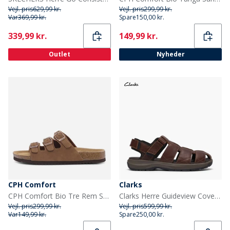
Vejl. pris
629,99 kr.
Vejl. pris
299,99 kr.
Var
369,99 kr.
Spare
150,00 kr.
Current
Current
339,99 kr.
149,99 kr.
Outlet
Nyheder
CPH Comfort
Clarks
CPH Comfort Bio Tre Rem Sandaler Camel
Clarks Herre Guideview Cove Fiskermand Sandaler Dark Brown Leather
Vejl. pris
299,99 kr.
Vejl. pris
599,99 kr.
Var
149,99 kr.
Spare
250,00 kr.