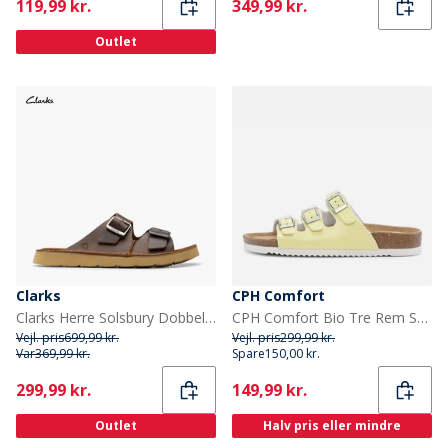
Current
Current
119,99 kr.
349,99 kr.
Outlet
Clarks
CPH Comfort
Clarks Herre Solsbury Dobbeltrem Sandaler Beeswax Leather
CPH Comfort Bio Tre Rem Sandaler Lemon
Vejl. pris
699,99 kr.
Vejl. pris
299,99 kr.
Var
369,99 kr.
Spare
150,00 kr.
Current
Current
299,99 kr.
149,99 kr.
Outlet
Halv pris eller mindre