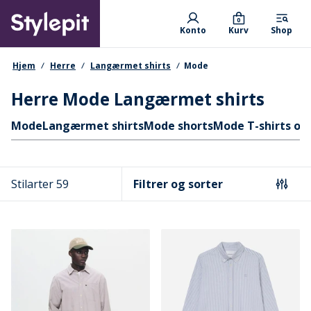
Skip
Primary departments
to
0
Konto
Kurv
Shop
main
content
navigationssti
Hjem
Herre
Langærmet shirts
Mode
Herre Mode Langærmet shirts
Hurtige links
Mode
Langærmet shirts
Mode shorts
Mode T-shirts og
Stilarter 59
Filtrer og sorter