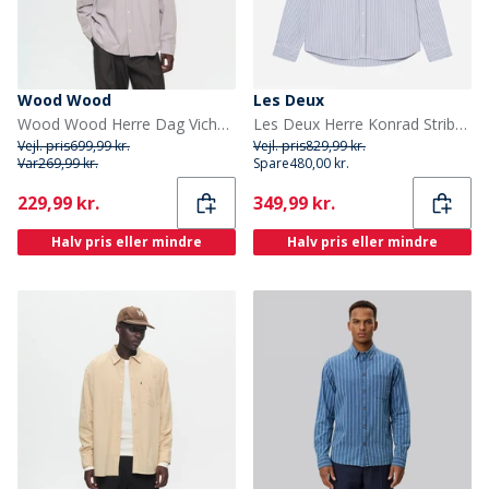
Wood Wood
Les Deux
Wood Wood Herre Dag Vichy Skjorte Ephemera
Les Deux Herre Konrad Stribet Oxford Skjorte Allure
Vejl. pris
699,99 kr.
Vejl. pris
829,99 kr.
Var
269,99 kr.
Spare
480,00 kr.
Current
Current
229,99 kr.
349,99 kr.
Halv pris eller mindre
Halv pris eller mindre