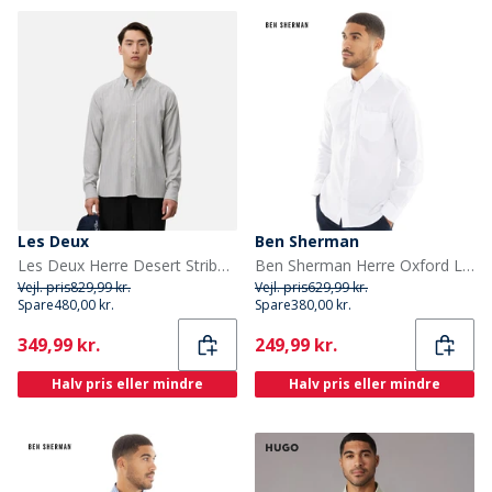
Les Deux
Ben Sherman
Les Deux Herre Desert Stribe Skjorte Grey Melange
Ben Sherman Herre Oxford Langærmet shirts Hvid
Vejl. pris
829,99 kr.
Vejl. pris
629,99 kr.
Spare
480,00 kr.
Spare
380,00 kr.
Current
Current
349,99 kr.
249,99 kr.
Halv pris eller mindre
Halv pris eller mindre