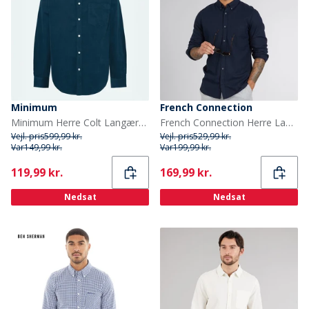
Minimum
French Connection
Minimum Herre Colt Langærmet Skjorte 4324 Legion Blue
French Connection Herre Langærmet shirts Blå
Vejl. pris
599,99 kr.
Vejl. pris
529,99 kr.
Var
149,99 kr.
Var
199,99 kr.
Current
Current
119,99 kr.
169,99 kr.
Nedsat
Nedsat