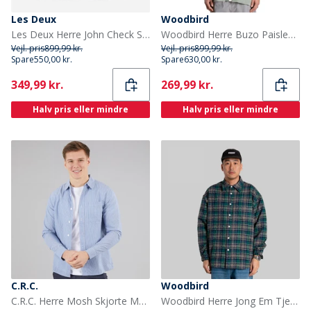
Les Deux
Woodbird
Les Deux Herre John Check Skjorte Dark Sand
Woodbird Herre Buzo Paisley Skjorte Grå Grøn Grey-Green
Vejl. pris
899,99 kr.
Vejl. pris
899,99 kr.
Spare
550,00 kr.
Spare
630,00 kr.
Current
Current
349,99 kr.
269,99 kr.
Halv pris eller mindre
Halv pris eller mindre
C.R.C.
Woodbird
C.R.C. Herre Mosh Skjorte Multi
Woodbird Herre Jong Em Tjek Skjorte Green Check