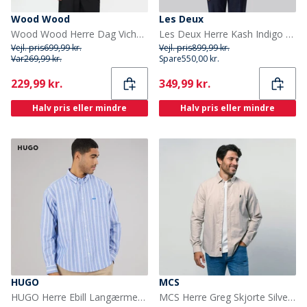
Wood Wood
Les Deux
Wood Wood Herre Dag Vichy Skjorte Curds & Whey
Les Deux Herre Kash Indigo Stribet Skjorte Denim Blue
Vejl. pris
699,99 kr.
Vejl. pris
899,99 kr.
Var
269,99 kr.
Spare
550,00 kr.
Current
Current
229,99 kr.
349,99 kr.
Halv pris eller mindre
Halv pris eller mindre
HUGO
MCS
HUGO Herre Ebill Langærmet Skjorte Open Blue
MCS Herre Greg Skjorte Silver Mink