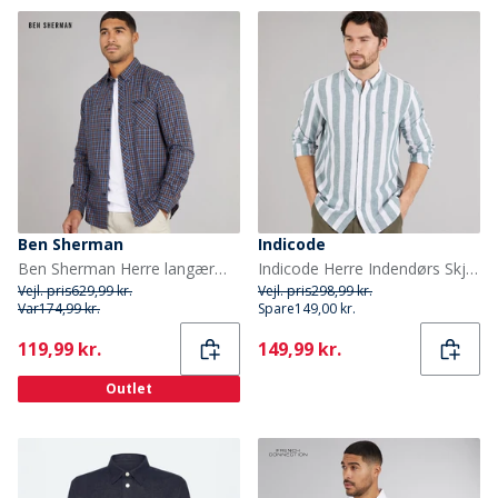
Ben Sherman
Indicode
Ben Sherman Herre langærmet hustern skjorte Dark Navy
Indicode Herre Indendørs Skjorte Smoke Pine
Vejl. pris
629,99 kr.
Vejl. pris
298,99 kr.
Var
174,99 kr.
Spare
149,00 kr.
Current
Current
119,99 kr.
149,99 kr.
Outlet