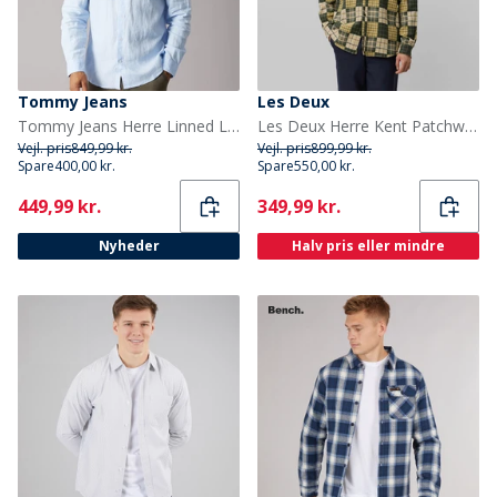
Tommy Jeans
Les Deux
Tommy Jeans Herre Linned Langærmet Skjorte Sweet Blue
Les Deux Herre Kent Patchwork Tern Skjorte Duffel Bag
Vejl. pris
849,99 kr.
Vejl. pris
899,99 kr.
Spare
400,00 kr.
Spare
550,00 kr.
Current
Current
449,99 kr.
349,99 kr.
Nyheder
Halv pris eller mindre