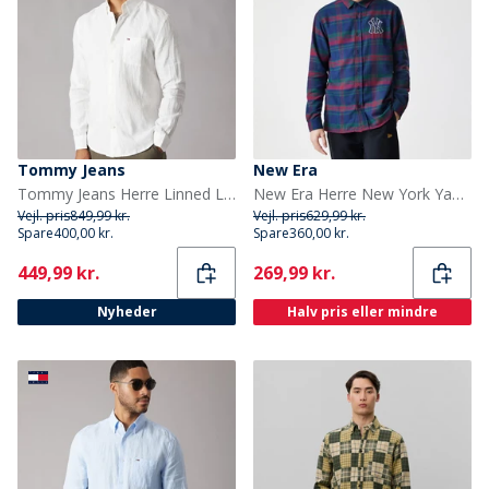
Tommy Jeans
New Era
Tommy Jeans Herre Linned Langærmet Skjorte Ecru
New Era Herre New York Yankees Tern Skjorte Navy Nvy
Vejl. pris
849,99 kr.
Vejl. pris
629,99 kr.
Spare
400,00 kr.
Spare
360,00 kr.
Current
Current
449,99 kr.
269,99 kr.
Nyheder
Halv pris eller mindre