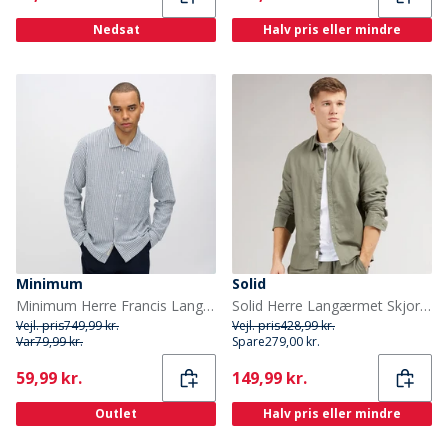
Nedsat
Halv pris eller mindre
Minimum
Solid
Minimum Herre Francis Langærmet Skjorte 3922 Sky Captain
Solid Herre Langærmet Skjorte Dusty Olive
Vejl. pris
749,99 kr.
Vejl. pris
428,99 kr.
Var
79,99 kr.
Spare
279,00 kr.
Current
Current
59,99 kr.
149,99 kr.
Outlet
Halv pris eller mindre