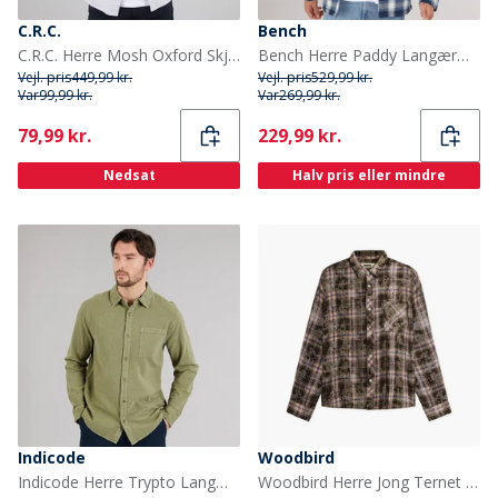
C.R.C.
Bench
C.R.C. Herre Mosh Oxford Skjorte Olive/Hvid
Bench Herre Paddy Langærmet Vatteret Skjorte Blå Tjek
Vejl. pris
449,99 kr.
Vejl. pris
529,99 kr.
Var
99,99 kr.
Var
269,99 kr.
Current
Current
79,99 kr.
229,99 kr.
Nedsat
Halv pris eller mindre
Indicode
Woodbird
Indicode Herre Trypto Langærmet Skjorte Sea Spray
Woodbird Herre Jong Ternet Skjorte Brown Check