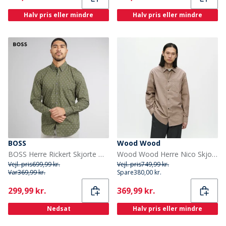
Halv pris eller mindre
Halv pris eller mindre
BOSS
Wood Wood
BOSS Herre Rickert Skjorte Open Green
Wood Wood Herre Nico Skjorte Fallen Rock
Vejl. pris
699,99 kr.
Vejl. pris
749,99 kr.
Var
369,99 kr.
Spare
380,00 kr.
Current
Current
299,99 kr.
369,99 kr.
Nedsat
Halv pris eller mindre