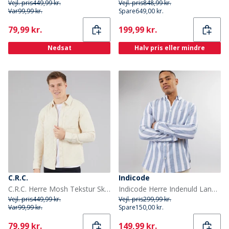
Vejl. pris
449,99 kr.
Vejl. pris
848,99 kr.
Var
99,99 kr.
Spare
649,00 kr.
Current
Current
79,99 kr.
199,99 kr.
Nedsat
Halv pris eller mindre
C.R.C.
Indicode
C.R.C. Herre Mosh Tekstur Skjorte Off White Offwhite
Indicode Herre Indenuld Langærmet Skjorte Kobenhavn Blå
Vejl. pris
449,99 kr.
Vejl. pris
299,99 kr.
Var
99,99 kr.
Spare
150,00 kr.
Current
Current
79,99 kr.
149,99 kr.