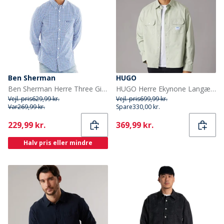
Ben Sherman
HUGO
Ben Sherman Herre Three Gingham Langærmet shirts Blå
HUGO Herre Ekynone Langærmet Skjorte Open Green
Vejl. pris
629,99 kr.
Vejl. pris
699,99 kr.
Var
269,99 kr.
Spare
330,00 kr.
Current
Current
229,99 kr.
369,99 kr.
Halv pris eller mindre