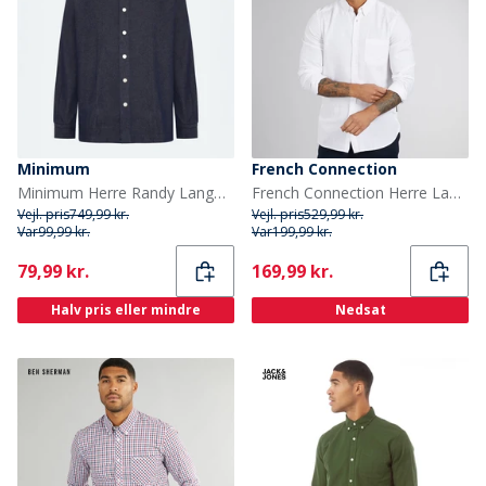
Minimum
French Connection
Minimum Herre Randy Langærmet Skjorte 3922 Sky Captain
French Connection Herre Langærmet shirts Hvid
Vejl. pris
749,99 kr.
Vejl. pris
529,99 kr.
Var
99,99 kr.
Var
199,99 kr.
Current
Current
79,99 kr.
169,99 kr.
Halv pris eller mindre
Nedsat