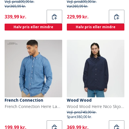
Vejl. pris
699,99 kr.
Vejl. pris
699,99 kr.
Var
369,99 kr.
Var
269,99 kr.
Current
Current
339,99 kr.
229,99 kr.
Halv pris eller mindre
Halv pris eller mindre
French Connection
Wood Wood
French Connection Herre Langærmet Denim Skjorte Mid Wash
Wood Wood Herre Nico Skjorte Salute
Vejl. pris
749,99 kr.
Spare
380,00 kr.
Current
Current
199,99 kr.
369,99 kr.