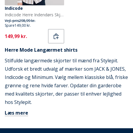
Indicode
Indicode Herre Indendørs Skjorte Covert Green
Vejl. pris
298,99 kr.
Spare
149,00 kr.
Current
149,99 kr.
Herre Mode Langærmet shirts
Stilfulde langærmede skjorter til mænd fra Stylepit.
Udforsk et bredt udvalg af mærker som JACK & JONES,
Indicode og Minimum. Vælg mellem klassiske blå, friske
grønne og rene hvide farver. Opdater din garderobe
med kvalitets skjorter, der passer til enhver lejlighed
hos Stylepit.
Læs mere