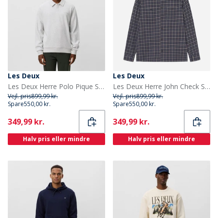
Les Deux
Les Deux
Les Deux Herre Polo Pique Sweatshirt Snow Melange
Les Deux Herre John Check Skjorte Dark Sand
Vejl. pris
899,99 kr.
Vejl. pris
899,99 kr.
Spare
550,00 kr.
Spare
550,00 kr.
Current
Current
349,99 kr.
349,99 kr.
Halv pris eller mindre
Halv pris eller mindre