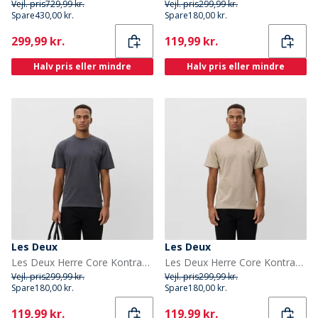
Vejl. pris
729,99 kr.
Vejl. pris
299,99 kr.
Spare
430,00 kr.
Spare
180,00 kr.
Current
Current
299,99 kr.
119,99 kr.
Halv pris eller mindre
Halv pris eller mindre
Les Deux
Les Deux
Les Deux Herre Core Kontrast T-shirt Asphalt
Les Deux Herre Core Kontrast T-shirt Dark Sand
Vejl. pris
299,99 kr.
Vejl. pris
299,99 kr.
Spare
180,00 kr.
Spare
180,00 kr.
Current
Current
119,99 kr.
119,99 kr.