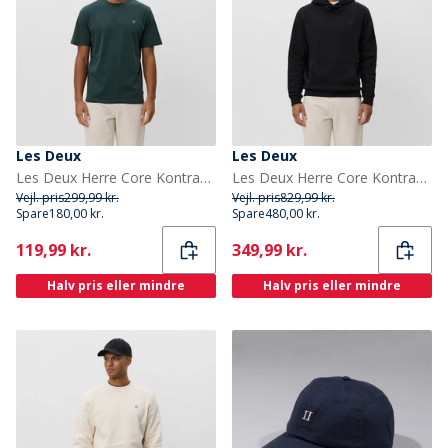
Les Deux
Les Deux
Les Deux Herre Core Kontrast T-shirt Pine Green
Les Deux Herre Core Kontrast Hættetrøje Sort
Vejl. pris
299,99 kr.
Vejl. pris
829,99 kr.
Spare
180,00 kr.
Spare
480,00 kr.
Current
Current
119,99 kr.
349,99 kr.
Halv pris eller mindre
Halv pris eller mindre