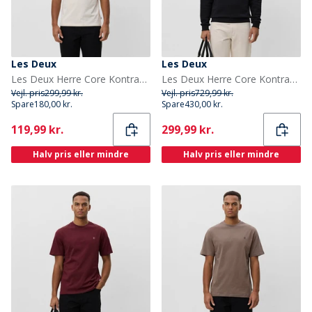
Les Deux
Les Deux
Les Deux Herre Core Kontrast T-shirt Ivory
Les Deux Herre Core Kontrast Sweatshirt Sort
Vejl. pris
299,99 kr.
Vejl. pris
729,99 kr.
Spare
180,00 kr.
Spare
430,00 kr.
Current
Current
119,99 kr.
299,99 kr.
Halv pris eller mindre
Halv pris eller mindre