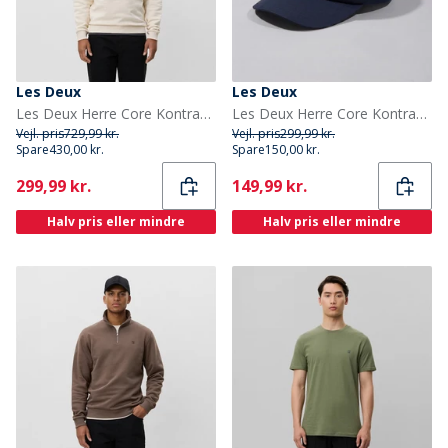
Les Deux
Les Deux
Les Deux Herre Core Kontrast Sweatshirt Ivory
Les Deux Herre Core Kontrast Dad Kasket Dark Navy
Vejl. pris
729,99 kr.
Vejl. pris
299,99 kr.
Spare
430,00 kr.
Spare
150,00 kr.
Current
Current
299,99 kr.
149,99 kr.
Halv pris eller mindre
Halv pris eller mindre