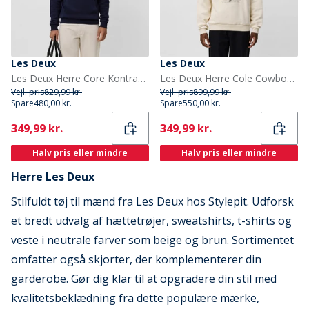
Les Deux
Les Deux
Les Deux Herre Core Kontrast Hættetrøje Dark Navy
Les Deux Herre Cole Cowboy Sweatshirt Ivory
Vejl. pris
829,99 kr.
Vejl. pris
899,99 kr.
Spare
480,00 kr.
Spare
550,00 kr.
Current
Current
349,99 kr.
349,99 kr.
Halv pris eller mindre
Halv pris eller mindre
Herre Les Deux
Stilfuldt tøj til mænd fra Les Deux hos Stylepit. Udforsk
et bredt udvalg af hættetrøjer, sweatshirts, t-shirts og
veste i neutrale farver som beige og brun. Sortimentet
omfatter også skjorter, der komplementerer din
garderobe. Gør dig klar til at opgradere din stil med
kvalitetsbeklædning fra dette populære mærke,