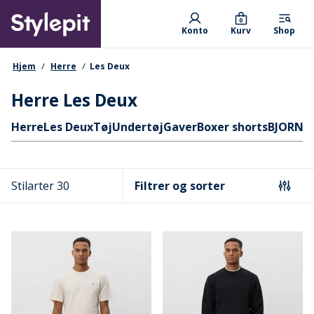
Skip
Primary departments
to
0
Konto
Kurv
Shop
main
content
navigationssti
Hjem
Herre
Les Deux
Herre Les Deux
Hurtige links
Herre
Les Deux
Tøj
Undertøj
Gaver
Boxer shorts
BJORN 
Stilarter 30
Filtrer og sorter