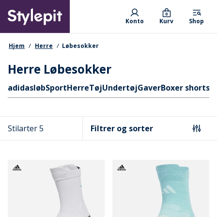
Skip
Primary departments
to
0
Konto
Kurv
Shop
main
content
navigationssti
Hjem
Herre
Løbesokker
Herre Løbesokker
Hurtige links
adidas
løb
Sport
Herre
Tøj
Undertøj
Gaver
Boxer shorts
Stilarter 5
Filtrer og sorter