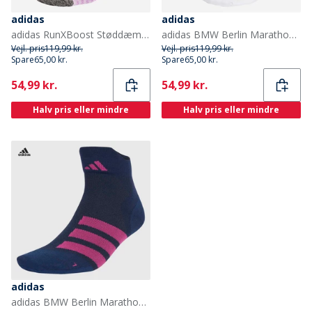
adidas
adidas
adidas RunXBoost Støddæmpende Løbestrømper i Crew Snit Powder Plum/Aurora Plum/Purple Burst
adidas BMW Berlin Marathon 2025 Tre Pak Løbestrømper Hvid/Halo Silver/Collegiate Navy
Vejl. pris
119,99 kr.
Vejl. pris
119,99 kr.
Spare
65,00 kr.
Spare
65,00 kr.
Current
Current
54,99 kr.
54,99 kr.
Halv pris eller mindre
Halv pris eller mindre
adidas
adidas BMW Berlin Marathon 2025 Løbestrømper Collegiate Collegiate Navy/Semi Green Spark