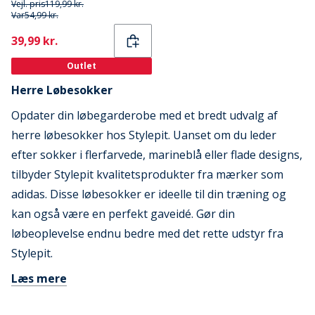
Vejl. pris
119,99 kr.
Var
54,99 kr.
Current
39,99 kr.
Outlet
Herre Løbesokker
Opdater din løbegarderobe med et bredt udvalg af
herre løbesokker hos Stylepit. Uanset om du leder
efter sokker i flerfarvede, marineblå eller flade designs,
tilbyder Stylepit kvalitetsprodukter fra mærker som
adidas. Disse løbesokker er ideelle til din træning og
kan også være en perfekt gaveidé. Gør din
løbeoplevelse endnu bedre med det rette udstyr fra
Stylepit.
Læs mere