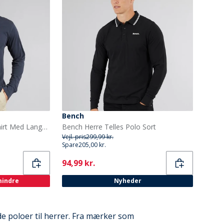
Bench
Brave Soul Herre Polo Shirt Med Lange Ærmer Dark Navy
Bench Herre Telles Polo Sort
Vejl. pris
299,99 kr.
Spare
205,00 kr.
Current
94,99 kr.
 mindre
Nyheder
e poloer til herrer. Fra mærker som