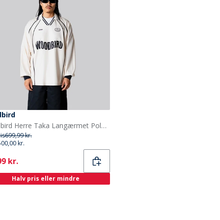
bird
Woodbird Herre Taka Langærmet Poloshirt Off White
ris
699,99 kr.
500,00 kr.
ent
9 kr.
Halv pris eller mindre