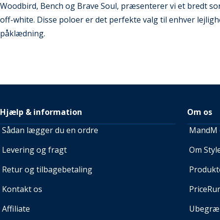
Woodbird, Bench og Brave Soul, præsenterer vi et bredt sort
off-white. Disse poloer er det perfekte valg til enhver lejlig
påklædning.
Hjælp & information
Om os
Sådan lægger du en ordre
MandM e
Levering og fragt
Om Style
Retur og tilbagebetaling
Produkt
Kontakt os
PriceRu
Affiliate
Ubegræn