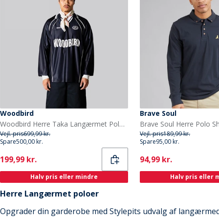
Woodbird
Brave Soul
Woodbird Herre Taka Langærmet Poloshirt Sort
Vejl. pris
699,99 kr.
Vejl. pris
189,99 kr.
Spare
500,00 kr.
Spare
95,00 kr.
Current
Current
199,99 kr.
94,99 kr.
Halv pris eller mindre
Halv pris eller
Herre Langærmet poloer
Opgrader din garderobe med Stylepits udvalg af langærmed