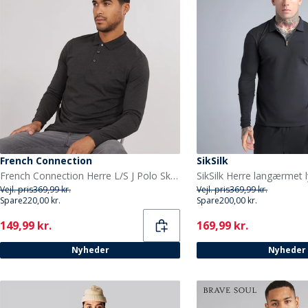
French Connection
SikSilk
French Connection Herre L/S J Polo Skjorte Charcoal Mel/Sort
Vejl. pris
369,99 kr.
Vejl. pris
369,99 kr.
Spare
220,00 kr.
Spare
200,00 kr.
Current
Current
149,99 kr.
169,99 kr.
Nyheder
Nyheder