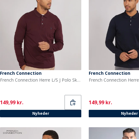
French Connection
French Connection
French Connection Herre L/S J Polo Skjorte Chateaux/Marine
Current
Current
149,99 kr.
149,99 kr.
Nyheder
Nyheder