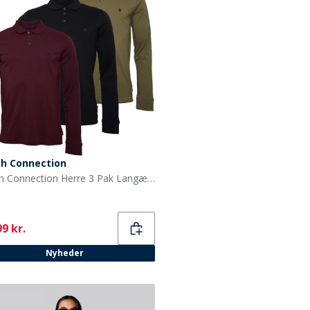
ch Connection
French Connection Herre 3 Pak Langærmede Polo T-shirts Multi 2 - Marine/Khaki/Chateaux
ent
9 kr.
Nyheder