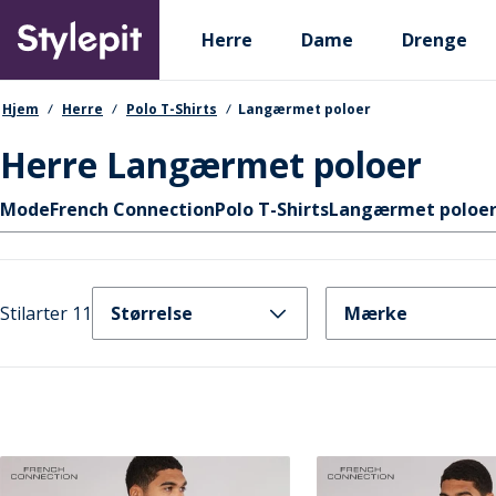
Skip
Primary departments
to
Herre
Dame
Drenge
main
content
navigationssti
Hjem
Herre
Polo T-Shirts
Langærmet poloer
Herre Langærmet poloer
Hurtige links
Mode
French Connection
Polo T-Shirts
Langærmet poloe
Stilarter 11
Størrelse
Mærke