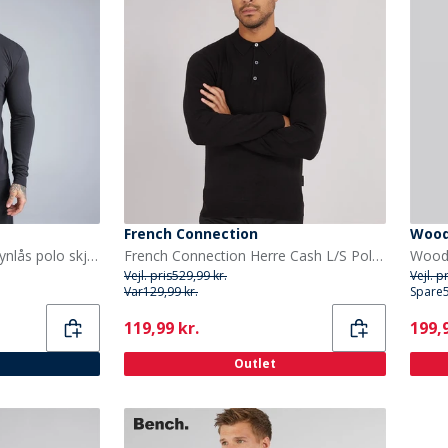
French Connection
Wood
SikSilk Herre langærmet lynlås polo skjorte Sort
French Connection Herre Cash L/S Polo Shirt Sort
Vejl. pris
529,99 kr.
Vejl. p
Var
129,99 kr.
Spare
Current
Curr
119,99 kr.
199,9
Outlet