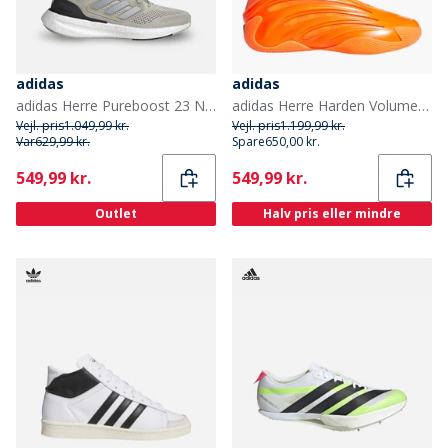
adidas
adidas
adidas Herre Pureboost 23 Neutrale Løbesko Putty Grey/Silver Metallic/Core Black
adidas Herre Harden Volume 9 'Dynamo' Basketballsko Solar Orange/Core Black/Collegiate Purple
Vejl. pris
1.049,99 kr.
Vejl. pris
1.199,99 kr.
Var
629,99 kr.
Spare
650,00 kr.
Current
Current
549,99 kr.
549,99 kr.
Outlet
Halv pris eller mindre