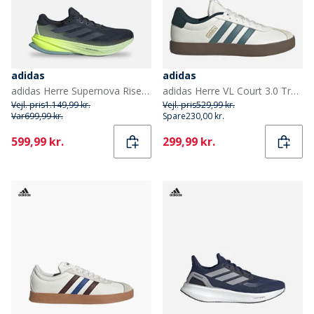
adidas
adidas
adidas Herre Supernova Rise 2 Neutrale Løbesko Aurora Ink/Preloved Ink/Semi Green Spark
adidas Herre VL Court 3.0 Træningssko Core White/Preloved Teal/Aurora Ivy
Vejl. pris
1.149,99 kr.
Vejl. pris
529,99 kr.
Var
699,99 kr.
Spare
230,00 kr.
Current
Current
599,99 kr.
299,99 kr.