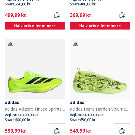
Spare
550,00 kr.
Spare
480,00 kr.
Current
Current
499,99 kr.
369,99 kr.
Halv pris eller mindre
Halv pris eller mindre
adidas
adidas
adidas Adizero Finese Sprintsko til baneløb Lucid Lemon/Core Black/Halo Silver
adidas Herre Harden Volume 9 'Snakeskin' Basketballsko Solar Slime/Core Black/Solar Slime
Vejl. pris
1.199,99 kr.
Vejl. pris
1.199,99 kr.
Spare
600,00 kr.
Spare
650,00 kr.
Current
Current
599,99 kr.
549,99 kr.