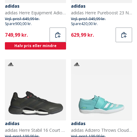
adidas
adidas
adidas Herre Equipment Adios Pro Træningssko Solar Yellow/Core Black/Silver Metallic
adidas Herre Pureboost 23 Neutrale Løbesko Sort/Core Black/Carbon
Vejl. pris
1.649,99 kr.
Vejl. pris
1.049,99 kr.
Spare
900,00 kr.
Spare
420,00 kr.
Current
Current
749,99 kr.
629,99 kr.
Halv pris eller mindre
adidas
adidas
adidas Herre Stabil 16 Court Træningssko Shadow Olive/Core Black/Grey Six
adidas Adizero Throws Cloudfoam Throwing Field Event Spikes Flash Aqua/Zero Metalic/Lucid Lemon
Vejl. pris
1.199,99 kr.
Vejl. pris
1.199,99 kr.