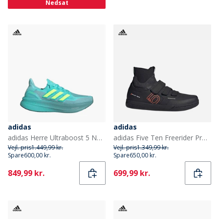
Nedsat
adidas
adidas
adidas Herre Ultraboost 5 Neutrale Løbesko Flash Aqua/Lucid Lemon/Mint Ton
adidas Five Ten Freerider Pro Mid Mountainbike Sko Core Black/Solar Red/Grey Heather
Vejl. pris
1.449,99 kr.
Vejl. pris
1.349,99 kr.
Spare
600,00 kr.
Spare
650,00 kr.
Current
Current
849,99 kr.
699,99 kr.