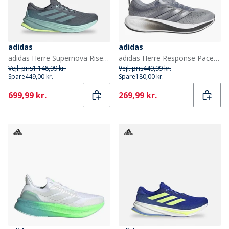
adidas
adidas
adidas Herre Supernova Rise 2 Neutrale Løbesko Onix/Mint Ton/Hi-Res Yellow
adidas Herre Response Pace Neutral Løbesko Grå/Aurora Onix/Grey Five
Vejl. pris
1.148,99 kr.
Vejl. pris
449,99 kr.
Spare
449,00 kr.
Spare
180,00 kr.
Current
Current
699,99 kr.
269,99 kr.