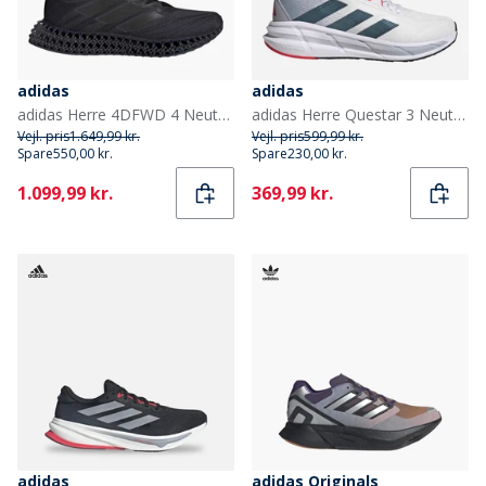
adidas
adidas
adidas Herre 4DFWD 4 Neutral Løbesko Core Black/Core Black/Core Black
adidas Herre Questar 3 Neutrale Løbesko Cloud White/Core Black/Pure Ruby
Vejl. pris
1.649,99 kr.
Vejl. pris
599,99 kr.
Spare
550,00 kr.
Spare
230,00 kr.
Current
Current
1.099,99 kr.
369,99 kr.
adidas
adidas Originals