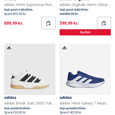
adidas Herre Supernova Rise 2 Neutrale Løbesko Core Black/Halo Silver/Lucid Red
adidas Originals Herre Udstyr Adios Pro Træningssko Rustic Orange/Matte Silver/Violet
Vejl. pris
1.149,99 kr.
Vejl. pris
1.649,99 kr.
Spare
450,00 kr.
Var
669,99 kr.
Current
Current
699,99 kr.
599,99 kr.
Outlet
adidas
adidas
adidas Break Start 2000 Træningssko Cloud White/Core Black/Gum
adidas Herre Galaxy 7 Neutral Løbesko Royal Blue/Cloud White/Dark Blue
Vejl. pris
529,99 kr.
Vejl. pris
429,99 kr.
Spare
230,00 kr.
Spare
140,00 kr.