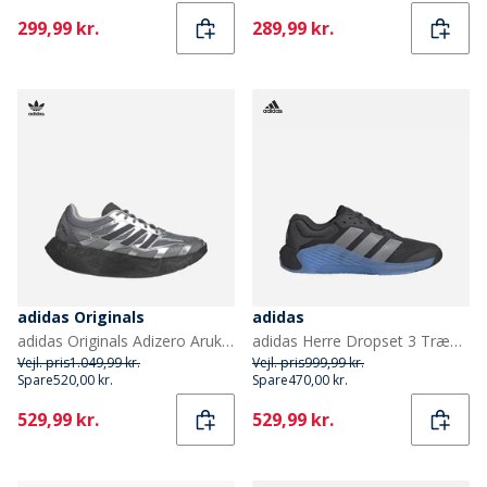
Current
Current
299,99 kr.
289,99 kr.
adidas Originals
adidas
adidas Originals Adizero Aruku Træningssko Silver Metallic/Grey Three/Grey Five
adidas Herre Dropset 3 Træningssko Carbon/Grå/Ray Blue
Vejl. pris
1.049,99 kr.
Vejl. pris
999,99 kr.
Spare
520,00 kr.
Spare
470,00 kr.
Current
Current
529,99 kr.
529,99 kr.