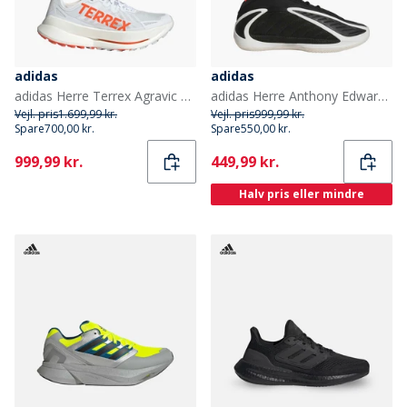
adidas
adidas
adidas Herre Terrex Agravic Speed Ultra Trail Løbesko Cloud White/Impact Orange/Dash Grey
adidas Herre Anthony Edwards 2 Basketball Sko Core Black/Zero Metalic/Lucid Red
Vejl. pris
1.699,99 kr.
Vejl. pris
999,99 kr.
Spare
700,00 kr.
Spare
550,00 kr.
Current
Current
999,99 kr.
449,99 kr.
Halv pris eller mindre