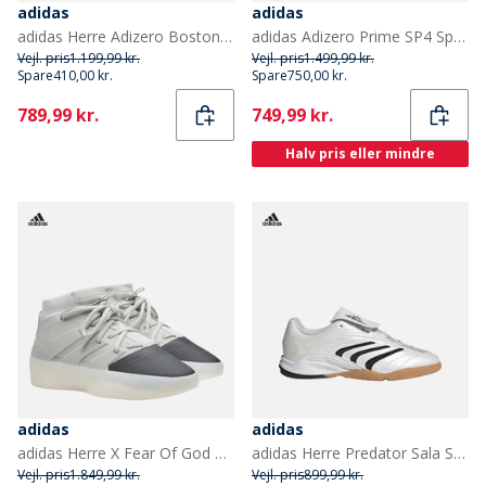
adidas
adidas
adidas Herre Adizero Boston 12 Lightstrike Pro Neutrale Løbesko Aurora Ink/Silver Metallic/Pulse Lime
adidas Adizero Prime SP4 Sprint Løbesko med pigge Grey Two/Lucid Red/Silver Metallic
Vejl. pris
1.199,99 kr.
Vejl. pris
1.499,99 kr.
Spare
410,00 kr.
Spare
750,00 kr.
Current
Current
789,99 kr.
749,99 kr.
Halv pris eller mindre
adidas
adidas
adidas Herre X Fear Of God Athletics Træningssko Sesame/Carbon/Sesame
adidas Herre Predator Sala Sko Zero Metallic/Core Black/Gum 3 Zero Metallic/Core Black/Gum 3 (Outsole)
Vejl. pris
1.849,99 kr.
Vejl. pris
899,99 kr.