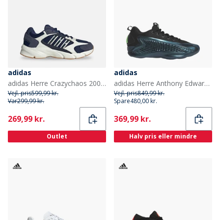
adidas
adidas
adidas Herre Crazychaos 2000 Træningssko Dark Blue/Aurora Ink/Off White
adidas Herre Anthony Edwards 1 Low 'Metamorphosis' Basketball Sko Arctic Night/Core Black/Screaming Green
Vejl. pris
599,99 kr.
Vejl. pris
849,99 kr.
Var
299,99 kr.
Spare
480,00 kr.
Current
Current
269,99 kr.
369,99 kr.
Outlet
Halv pris eller mindre