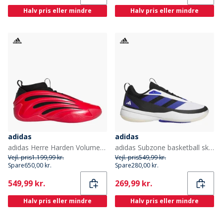
Halv pris eller mindre
Halv pris eller mindre
adidas
adidas
adidas Herre Harden Volume 9 'Rød Metallic' Basketballsko Pure Ruby/Core Black/Lucid Blue
adidas Subzone basketball sko Clear Grey/Silver Metallic/Core Black
Vejl. pris
1.199,99 kr.
Vejl. pris
549,99 kr.
Spare
650,00 kr.
Spare
280,00 kr.
Current
Current
549,99 kr.
269,99 kr.
Halv pris eller mindre
Halv pris eller mindre