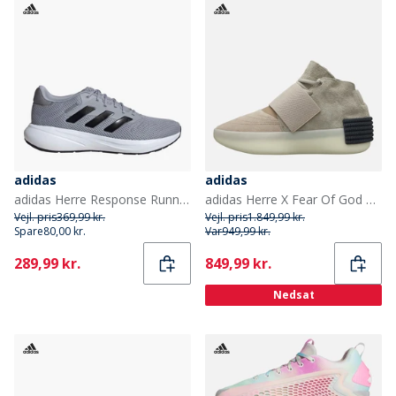
adidas
adidas
adidas Herre Response Runner Neutrale Løbesko Halo Silver/Core Black/Grå
adidas Herre X Fear Of God Athletics Træningssko Sesame/Chestnut/Sesame
Vejl. pris
369,99 kr.
Vejl. pris
1.849,99 kr.
Spare
80,00 kr.
Var
949,99 kr.
Current
Current
289,99 kr.
849,99 kr.
Nedsat