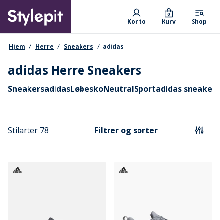
Skip
Primary departments
to
0
Konto
Kurv
Shop
main
content
navigationssti
Hjem
Herre
Sneakers
adidas
adidas Herre Sneakers
Hurtige links
Sneakers
adidas
Løbesko
Neutral
Sport
adidas sneakers
Stilarter 78
Filtrer og sorter