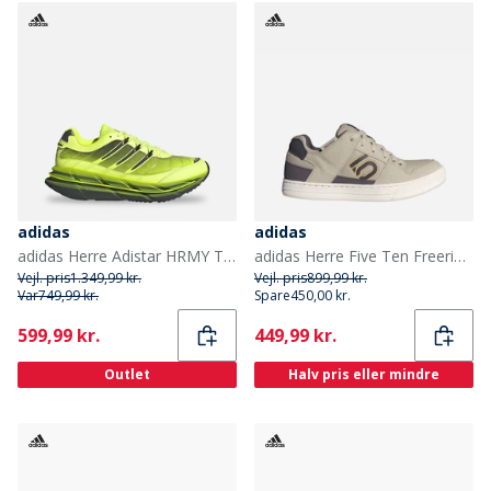
adidas
adidas
adidas Herre Adistar HRMY Træningssko Hi-Res Yellow/Iron Metallic/Core Black
adidas Herre Five Ten Freerider Mountainbike Sko Putty Grey/Carbon/Oat
Vejl. pris
1.349,99 kr.
Vejl. pris
899,99 kr.
Var
749,99 kr.
Spare
450,00 kr.
Current
Current
599,99 kr.
449,99 kr.
Outlet
Halv pris eller mindre