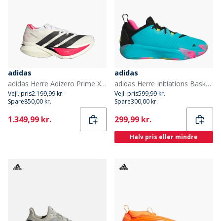
adidas
adidas
adidas Herre Adizero Prime X3 Strung Neutrale Løbesko Cloud White/Core Black/Lucid Red
adidas Herre Initiations Basketballsko Lucid Cyan/Core Black/Preloved Lime
Vejl. pris
2.199,99 kr.
Vejl. pris
599,99 kr.
Spare
850,00 kr.
Spare
300,00 kr.
Current
Current
1.349,99 kr.
299,99 kr.
Halv pris eller mindre