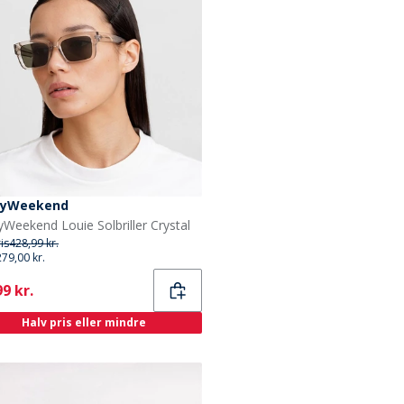
yWeekend
Weekend Louie Solbriller Crystal
ris
428,99 kr.
279,00 kr.
ent
9 kr.
Halv pris eller mindre