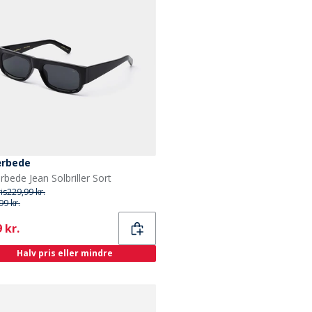
ærbede
rbede Jean Solbriller Sort
ris
229,99 kr.
99 kr.
ent
 kr.
Halv pris eller mindre