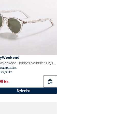
yWeekend
MessyWeekend Hobbes Solbriller Crystal
ris
428,99 kr.
279,00 kr.
ent
9 kr.
Nyheder