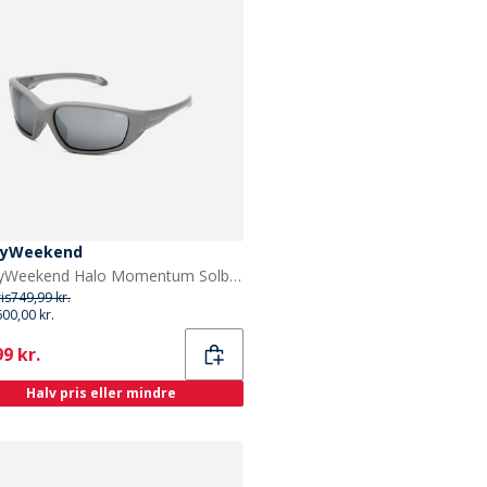
yWeekend
MessyWeekend Halo Momentum Solbriller Grey1
ris
749,99 kr.
600,00 kr.
ent
9 kr.
Halv pris eller mindre