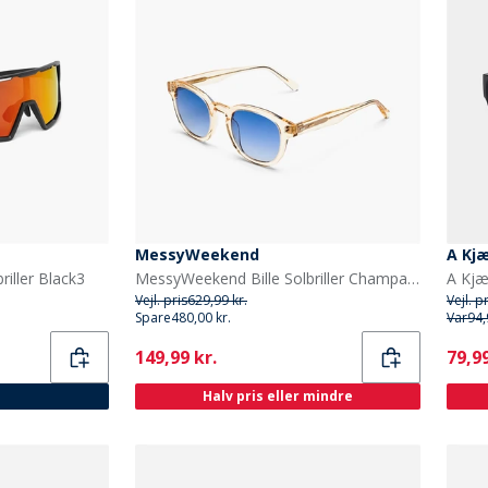
MessyWeekend
A Kj
iller Black3
MessyWeekend Bille Solbriller Champagne
A Kjæ
Vejl. pris
629,99 kr.
Vejl. p
Spare
480,00 kr.
Var
94,
Current
Curr
149,99 kr.
79,99
Halv pris eller mindre