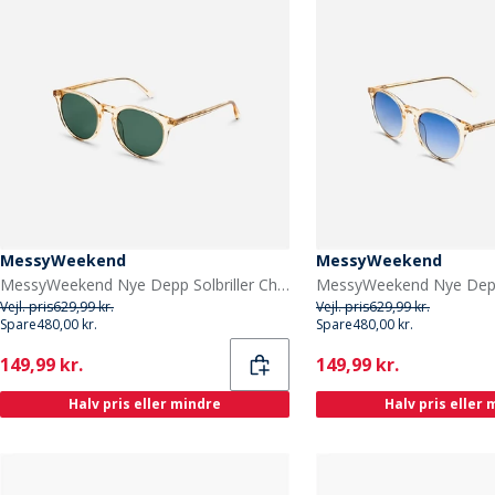
MessyWeekend
MessyWeekend
MessyWeekend Nye Depp Solbriller Champagne
Vejl. pris
629,99 kr.
Vejl. pris
629,99 kr.
Spare
480,00 kr.
Spare
480,00 kr.
Current
Current
149,99 kr.
149,99 kr.
Halv pris eller mindre
Halv pris eller