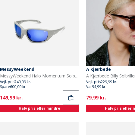
MessyWeekend
A Kjærbede
MessyWeekend Halo Momentum Solbriller Grå
Vejl. pris
749,99 kr.
Vejl. pris
229,99 kr.
Spare
600,00 kr.
Var
94,99 kr.
Current
Current
149,99 kr.
79,99 kr.
Halv pris eller mindre
Halv pris eller