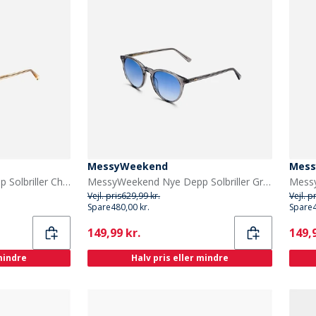
MessyWeekend
Mess
MessyWeekend Nye Depp Solbriller Champagne
MessyWeekend Nye Depp Solbriller Grey Crystal
Vejl. pris
629,99 kr.
Vejl. p
Spare
480,00 kr.
Spare
Current
Curr
149,99 kr.
149,9
 mindre
Halv pris eller mindre