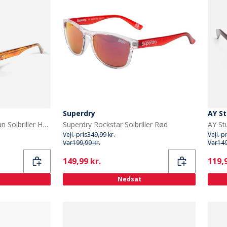
Superdry
AY St
MessyWeekend Nye Dylan Solbriller Havana
Superdry Rockstar Solbriller Rød
Vejl. pris
349,99 kr.
Vejl. p
Var
199,99 kr.
Var
149
Current
Curr
149,99 kr.
119,9
Nedsat