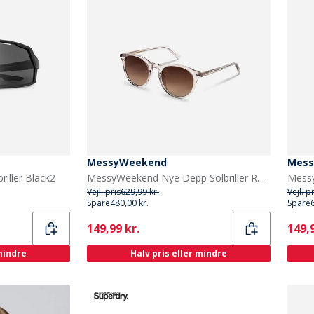
MessyWeekend
Mess
iller Black2
MessyWeekend Nye Depp Solbriller Roser
Vejl. pris
629,99 kr.
Vejl. p
Spare
480,00 kr.
Spare
Current
Curr
149,99 kr.
149,9
 mindre
Halv pris eller mindre