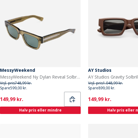
MessyWeekend
AY Studios
MessyWeekend Ny Dylan Reveal Solbriller Bottle Green/Transparent
Vejl. pris
748,99 kr.
Vejl. pris
1.048,99 kr.
Spare
599,00 kr.
Spare
899,00 kr.
Current
Current
149,99 kr.
149,99 kr.
Halv pris eller mindre
Halv pris eller