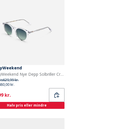
yWeekend
MessyWeekend Nye Depp Solbriller Crystal
ris
629,99 kr.
480,00 kr.
ent
9 kr.
Halv pris eller mindre