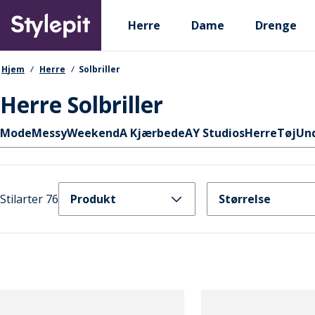
Skip
Primary departments
to
Herre
Dame
Drenge
main
content
navigationssti
Hjem
Herre
Solbriller
Herre Solbriller
Hurtige links
Mode
MessyWeekend
A Kjærbede
AY Studios
Herre
Tøj
Un
Stilarter 76
Produkt
Størrelse