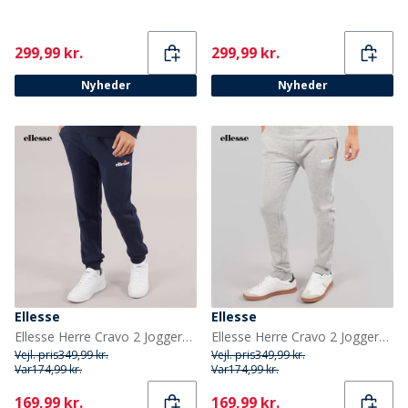
Current
Current
299,99 kr.
299,99 kr.
Nyheder
Nyheder
Ellesse
Ellesse
Ellesse Herre Cravo 2 Joggers Navy
Ellesse Herre Cravo 2 Joggers Light Grey Marl
Vejl. pris
349,99 kr.
Vejl. pris
349,99 kr.
Var
174,99 kr.
Var
174,99 kr.
Current
Current
169,99 kr.
169,99 kr.