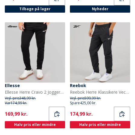
Tilbage på lager
Nyheder
Ellesse
Reebok
Ellesse Herre Cravo 2 Joggers Sort
Reebok Herre Klassikere Vector Vævet Træningsbukser Night Black
Vejl. pris
348,99 kr.
Vejl. pris
599,99 kr.
Var
174,99 kr.
Spare
425,00 kr.
Current
Current
169,99 kr.
174,99 kr.
Halv pris eller mindre
Halv pris eller mindre