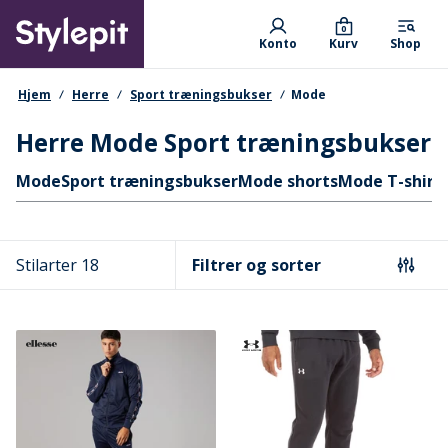
Skip
Primary departments
to
0
Konto
Kurv
Shop
main
content
navigationssti
Hjem
Herre
Sport træningsbukser
Mode
Herre Mode Sport træningsbukser
Hurtige links
Mode
Sport træningsbukser
Mode shorts
Mode T-shirts
Stilarter 18
Filtrer og sorter