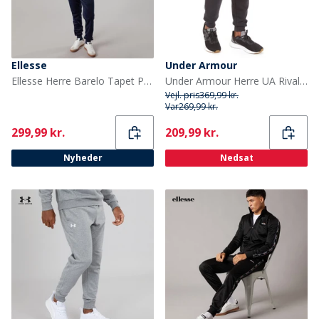
Ellesse
Under Armour
Ellesse Herre Barelo Tapet Polyester Træningsdragt Navy
Under Armour Herre UA Rival Fleece Joggingbukser Sort/Hvid
Vejl. pris
369,99 kr.
Var
269,99 kr.
Current
Current
299,99 kr.
209,99 kr.
Nyheder
Nedsat