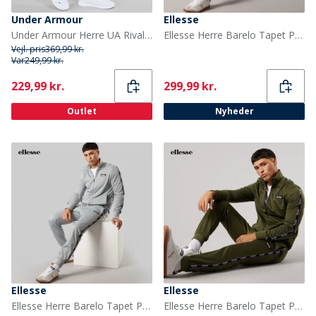
Under Armour
Ellesse
Under Armour Herre UA Rival Fleece Joggingbukser Castlerock Lys Heather/Hvid
Ellesse Herre Barelo Tapet Polyester Træningsdragt Sort
Vejl. pris
369,99 kr.
Var
249,99 kr.
Current
Current
229,99 kr.
299,99 kr.
Outlet
Nyheder
Ellesse
Ellesse
Ellesse Herre Barelo Tapet Polyester Træningsdragt Grå
Ellesse Herre Barelo Tapet Polyester Træningsdragt Khaki