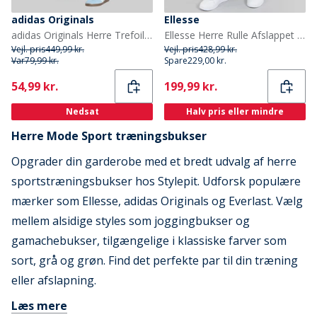
adidas Originals
Ellesse
adidas Originals Herre Trefoil Essentials Joggingbukser Light Blue
Ellesse Herre Rulle Afslappet Pasform Lige Ben Joggingbukser Grøn
Vejl. pris
449,99 kr.
Vejl. pris
428,99 kr.
Var
79,99 kr.
Spare
229,00 kr.
Current
Current
54,99 kr.
199,99 kr.
Nedsat
Halv pris eller mindre
Herre Mode Sport træningsbukser
Opgrader din garderobe med et bredt udvalg af herre
sportstræningsbukser hos Stylepit. Udforsk populære
mærker som Ellesse, adidas Originals og Everlast. Vælg
mellem alsidige styles som joggingbukser og
gamachebukser, tilgængelige i klassiske farver som
sort, grå og grøn. Find det perfekte par til din træning
eller afslapning.
Læs mere