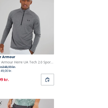
r Armour
Under Armour Herre UA Tech 2.0 Sport træningstrøjer Grå
ris
348,99 kr.
149,00 kr.
ent
9 kr.