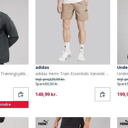
adidas
Unde
Reebok Herre Basketball Træningsjakke Grey 6
adidas Herre Train Essentials Vævede Træningsshorts Chalky Brown/Sort
Vejl. pris
229,99 kr.
Vejl. p
Spare
80,00 kr.
Spare
Current
Curr
149,99 kr.
199,9
 mindre