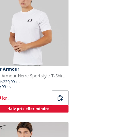
r Armour
Under Armour Herre Sportstyle T-Shirt Hvid
ris
229,99 kr.
,99 kr.
ent
 kr.
Halv pris eller mindre