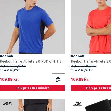
Reebok
Reebok
Reebok Herre Athlete 2.0 RBK Chill T Shirt Boundless Blue
Vejl. pris
299,99 kr.
Vejl. pris
299,99 kr.
Spare
190,00 kr.
Spare
190,00 kr.
Current
Current
109,99 kr.
109,99 kr.
Halv pris eller mindre
Halv pris eller