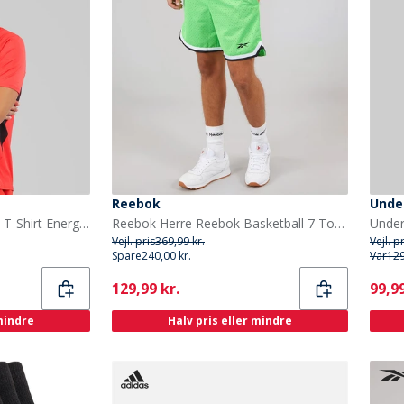
Reebok
Unde
Reebok Herre Athlete 2.0 T-Shirt Energy Red
Reebok Herre Reebok Basketball 7 Tommer Overgang Shorts Solar Lime
Vejl. pris
369,99 kr.
Vejl. p
Spare
240,00 kr.
Var
129
Current
Curr
129,99 kr.
99,99
 mindre
Halv pris eller mindre