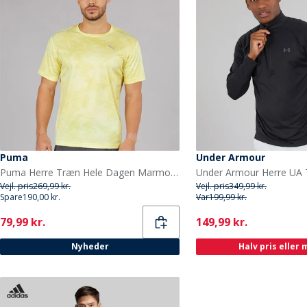
Puma
Under Armour
Puma Herre Træn Hele Dagen Marmor Print Trænings Top Gold Moon
Vejl. pris
269,99 kr.
Vejl. pris
349,99 kr.
Spare
190,00 kr.
Var
199,99 kr.
Current
Current
79,99 kr.
149,99 kr.
Nyheder
Halv pris eller