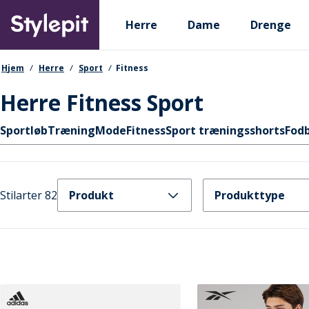
Skip
Primary departments
to
Herre
Dame
Drenge
main
content
navigationssti
Hjem
Herre
Sport
Fitness
Herre Fitness Sport
Hurtige links
Sport
løb
Træning
Mode
Fitness
Sport træningsshorts
Fod
Stilarter 82
Produkt
Produkttype