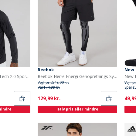
Reebok
New 
Under Armour Herre UA Tech 2.0 Sport træningstrøjer Sort
Reebok Herre Energi Genopretnings System Ydeevne Tights Sort/Grå
Vejl. pris
548,99 kr.
Vejl. p
Var
174,99 kr.
Spare
Current
Curr
129,99 kr.
49,99
 mindre
Halv pris eller mindre