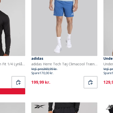
adidas
Unde
Puma Herre Træning Slim Fit 1/4 Lynlås Puma Sort
adidas Herre Tech Tøj Climacool Træningsshorts Dusky Petrol/Semi Ice Tangerine/Reflective Silver
Vejl. pris
369,99 kr.
Vejl. p
Spare
170,00 kr.
Spare
Current
Curr
199,99 kr.
129,9