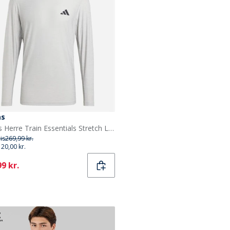
as
adidas Herre Train Essentials Stretch Langærmet T-shirt Medium Grey Heather
ris
269,99 kr.
120,00 kr.
ent
9 kr.