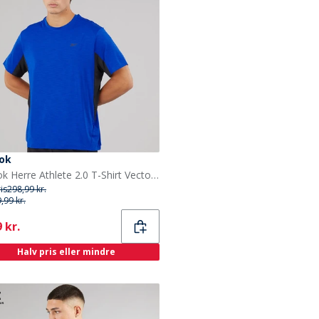
ok
Reebok Herre Athlete 2.0 T-Shirt Vector Blue
ris
298,99 kr.
,99 kr.
ent
 kr.
Halv pris eller mindre