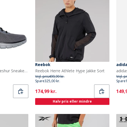
Reebok
adid
SKECHERS Herre Track Leshur Sneakers Grå
Reebok Herre Athlete Hype Jakke Sort
Vejl. pris
499,99 kr.
Vejl. p
Spare
325,00 kr.
Spare
Current
Curr
174,99 kr.
149,9
Halv pris eller mindre