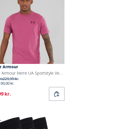
r Armour
Under Armour Herre UA Sportstyle Venstre Bryst Kortærmet T-shirt Fuchsia Dusk / Mørk Maroon
ris
229,99 kr.
100,00 kr.
ent
9 kr.