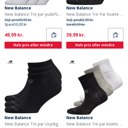
New Balance
New Balance
New Balance Tre par pudeforstærkede sokker Hvid
New Balance Tre Par Kvarte Strømper Sorte
Vejl. pris
99,99 kr.
Vejl. pris
83,99 kr.
Spare
50,00 kr.
Var
49,99 kr.
Current
Current
49,99 kr.
39,99 kr.
Halv pris eller mindre
Halv pris eller mindre
New Balance
New Balance
New Balance Tre par Usynlige Strømper Sort
New Balance Tre par kvarte strømper Sort/Grå/Hvid