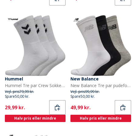
Hummel
New Balance
Hummel Tre par Crew Sokker Hvid
New Balance Tre par pudeforstærkede strømper Sort/Grå/Hvid
Vejl. pris
79,99 kr.
Vejl. pris
99,99 kr.
Spare
50,00 kr.
Spare
50,00 kr.
Current
Current
29,99 kr.
49,99 kr.
Halv pris eller mindre
Halv pris eller mindre