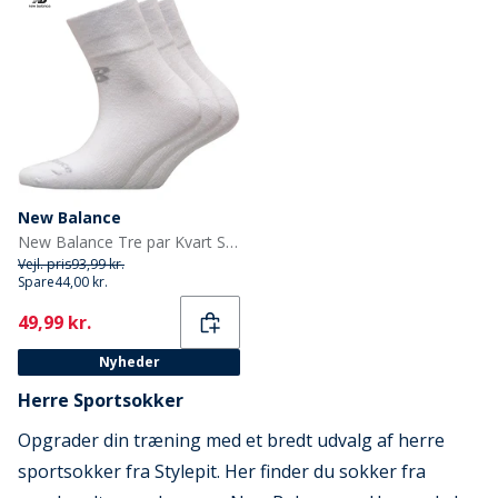
New Balance
New Balance Tre par Kvart Strømper Hvid
Vejl. pris
93,99 kr.
Spare
44,00 kr.
Current
49,99 kr.
Nyheder
Herre Sportsokker
Opgrader din træning med et bredt udvalg af herre
sportsokker fra Stylepit. Her finder du sokker fra