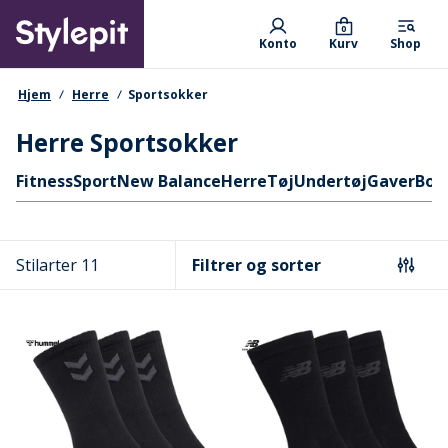
Skip
Primary departments
to
0
Konto
Kurv
Shop
main
content
navigationssti
Hjem
Herre
Sportsokker
Herre Sportsokker
Hurtige links
Fitness
Sport
New Balance
Herre
Tøj
Undertøj
Gaver
Box
Stilarter 11
Filtrer og sorter