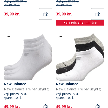
Vejl. pris
78,99 kr.
Vejl. pris
83,99 kr.
Var
49,99 kr.
Var
49,99 kr.
Current
Current
39,99 kr.
39,99 kr.
Halv pris eller mindre
New Balance
New Balance
New Balance Tre par usynlige strømper Hvid
New Balance Tre par usynlige strømper Sort/Grå/Hvid
Vejl. pris
79,99 kr.
Vejl. pris
79,99 kr.
Spare
30,00 kr.
Spare
30,00 kr.
Current
Current
49,99 kr.
49,99 kr.