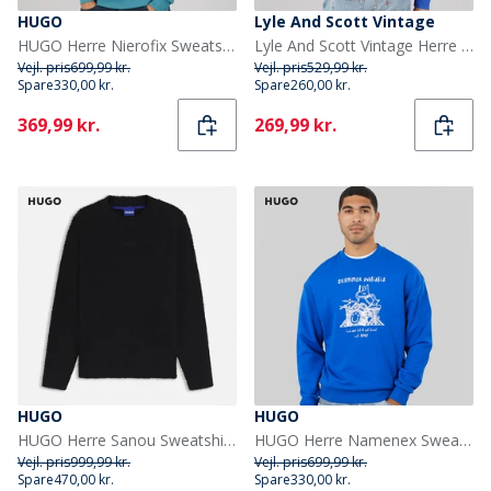
HUGO
Lyle And Scott Vintage
HUGO Herre Nierofix Sweatshirt Turquoise/Aqua
Lyle And Scott Vintage Herre Oversized 1874 Sweatshirt Midnight Blue
Vejl. pris
699,99 kr.
Vejl. pris
529,99 kr.
Spare
330,00 kr.
Spare
260,00 kr.
Current
Current
369,99 kr.
269,99 kr.
HUGO
HUGO
HUGO Herre Sanou Sweatshirt Sort
HUGO Herre Namenex Sweatshirt Open Blue
Vejl. pris
999,99 kr.
Vejl. pris
699,99 kr.
Spare
470,00 kr.
Spare
330,00 kr.