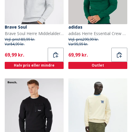
Brave Soul
adidas
Brave Soul Herre Middelalder Crew Neck Sweatshirt Lysegrå Melange/Hvid
adidas Herre Essential Crew Sweatshirt Collegiate Green
Vejl. pris
189,99 kr.
Vejl. pris
299,99 kr.
Var
84,99 kr.
Var
99,99 kr.
Current
Current
69,99 kr.
69,99 kr.
Halv pris eller mindre
Outlet