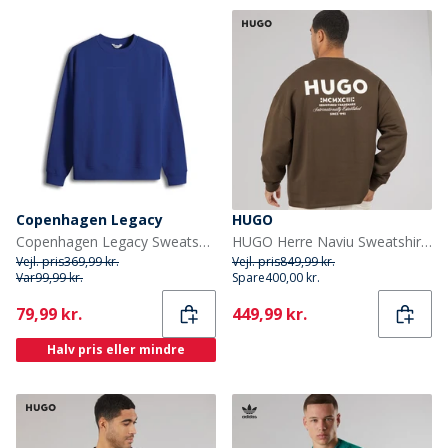
Copenhagen Legacy
HUGO
Copenhagen Legacy Sweatshirt Kobolt Blå
HUGO Herre Naviu Sweatshirt Dark Brown
Vejl. pris
369,99 kr.
Vejl. pris
849,99 kr.
Var
99,99 kr.
Spare
400,00 kr.
Current
Current
79,99 kr.
449,99 kr.
Halv pris eller mindre