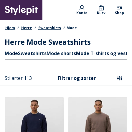
Skip
Primary departments
to
0
Konto
Kurv
Shop
main
content
navigationssti
Hjem
Herre
Sweatshirts
Mode
Herre Mode Sweatshirts
Hurtige links
Mode
Sweatshirts
Mode shorts
Mode T-shirts og veste
Stilarter 113
Filtrer og sorter