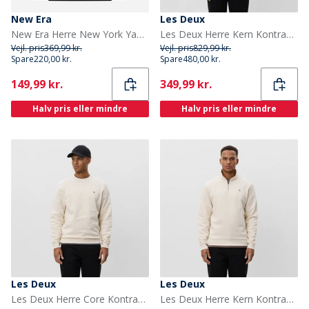
New Era
Les Deux
New Era Herre New York Yankees Svedtrøje Navy/Hvid Nvywhi
Les Deux Herre Kern Kontrast Quarter Zip Sweatshirt Mountain Grey Brown
Vejl. pris
369,99 kr.
Vejl. pris
829,99 kr.
Spare
220,00 kr.
Spare
480,00 kr.
Current
Current
149,99 kr.
349,99 kr.
Halv pris eller mindre
Halv pris eller mindre
Les Deux
Les Deux
Les Deux Herre Core Kontrast Sweatshirt Ivory
Les Deux Herre Kern Kontrast Quarter Zip Sweatshirt Ivory