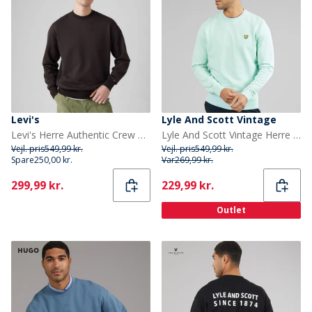
Levi's
Lyle And Scott Vintage
Levi's Herre Authentic Crew Sweatshirt Black Agate Garment Dye
Lyle And Scott Vintage Herre rundhalset sweatshirt Future Blue
Vejl. pris
549,99 kr.
Vejl. pris
549,99 kr.
Spare
250,00 kr.
Var
269,99 kr.
Current
Current
299,99 kr.
229,99 kr.
Outlet