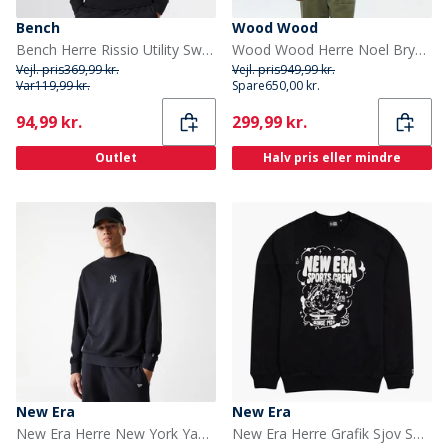
Bench
Wood Wood
Bench Herre Rissio Utility Sweatshirt Sort
Wood Wood Herre Noel Bryst Print Sweatshirt Turtledove
Vejl. pris
369,99 kr.
Vejl. pris
949,99 kr.
Var
119,99 kr.
Spare
650,00 kr.
Current
Current
94,99 kr.
299,99 kr.
Outlet
Halv pris eller mindre
New Era
New Era
New Era Herre New York Yankees Sweatshirt Sort Blk
New Era Herre Grafik Sjov Sweatshirt Sort Blk