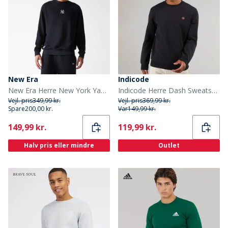
New Era
Indicode
New Era Herre New York Yankees Sweatshirt Sort
Indicode Herre Dash Sweatshirt Sort
Vejl. pris
349,99 kr.
Vejl. pris
369,99 kr.
Spare
200,00 kr.
Var
149,99 kr.
Current
Current
149,99 kr.
119,99 kr.
Halv pris eller mindre
Outlet