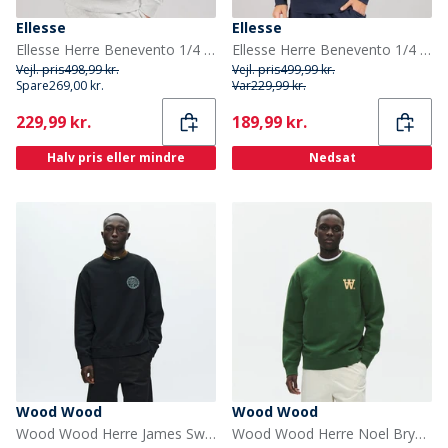
Ellesse
Ellesse
Ellesse Herre Benevento 1/4 Zip Sweatshirt Light Grey Marl
Ellesse Herre Benevento 1/4 Zip Sweatshirt Navy
Vejl. pris
498,99 kr.
Vejl. pris
499,99 kr.
Spare
269,00 kr.
Var
229,99 kr.
Current
Current
229,99 kr.
189,99 kr.
Halv pris eller mindre
Nedsat
Wood Wood
Wood Wood
Wood Wood Herre James Sweatshirt Sort
Wood Wood Herre Noel Brystprint Sweatshirt Eden