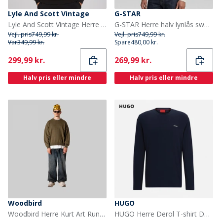
Lyle And Scott Vintage
G-STAR
Lyle And Scott Vintage Herre Halv Raglan Hybrid Sweatshirt Z865 Jet Black
G-STAR Herre halv lynlås sweatshirt Ecru
Vejl. pris
749,99 kr.
Vejl. pris
749,99 kr.
Var
349,99 kr.
Spare
480,00 kr.
Current
Current
299,99 kr.
269,99 kr.
Halv pris eller mindre
Halv pris eller mindre
Woodbird
HUGO
Woodbird Herre Kurt Art Rund Hals Svedtrøje Dark Brown
HUGO Herre Derol T-shirt Dark Blue