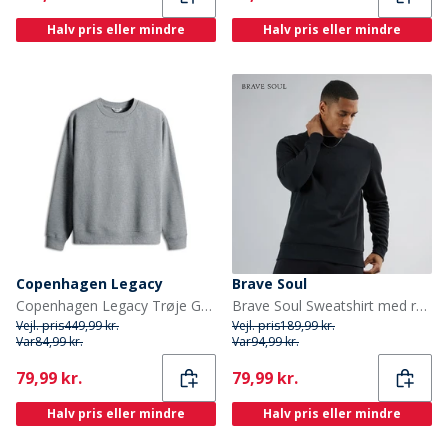
Halv pris eller mindre
Halv pris eller mindre
Copenhagen Legacy
Brave Soul
Copenhagen Legacy Trøje Grå Melange
Brave Soul Sweatshirt med rund hals i sort til herre
Vejl. pris
449,99 kr.
Vejl. pris
189,99 kr.
Var
84,99 kr.
Var
94,99 kr.
Current
Current
79,99 kr.
79,99 kr.
Halv pris eller mindre
Halv pris eller mindre