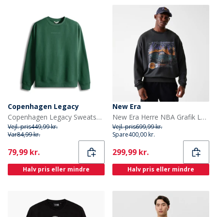
Copenhagen Legacy
New Era
Copenhagen Legacy Sweatshirt Grøn
New Era Herre NBA Grafik Los Angeles Lakers Sweatshirt Whg
Vejl. pris
449,99 kr.
Vejl. pris
699,99 kr.
Var
84,99 kr.
Spare
400,00 kr.
Current
Current
79,99 kr.
299,99 kr.
Halv pris eller mindre
Halv pris eller mindre