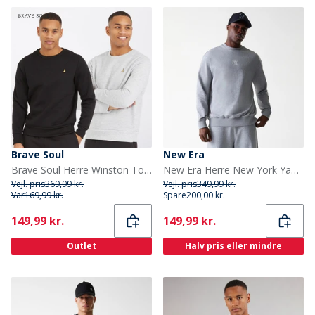
Brave Soul
New Era
Brave Soul Herre Winston To-pakke Trøjer Sort/Grå
New Era Herre New York Yankees Sweatshirt Grey Med
Vejl. pris
369,99 kr.
Vejl. pris
349,99 kr.
Var
169,99 kr.
Spare
200,00 kr.
Current
Current
149,99 kr.
149,99 kr.
Outlet
Halv pris eller mindre