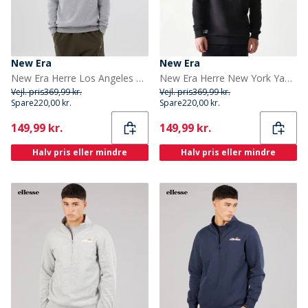
New Era
New Era
New Era Herre Los Angeles Dodgers Sweatshirt Grey Med
New Era Herre New York Yankees Sweatshirt Sort
Vejl. pris
369,99 kr.
Vejl. pris
369,99 kr.
Spare
220,00 kr.
Spare
220,00 kr.
Current
Current
149,99 kr.
149,99 kr.
Halv pris eller mindre
Halv pris eller mindre