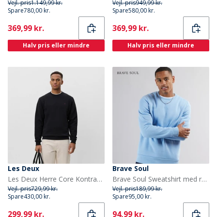
Vejl. pris
1.149,99 kr.
Vejl. pris
949,99 kr.
Spare
780,00 kr.
Spare
580,00 kr.
Current
Current
369,99 kr.
369,99 kr.
Halv pris eller mindre
Halv pris eller mindre
Les Deux
Brave Soul
Les Deux Herre Core Kontrast Sweatshirt Sort
Brave Soul Sweatshirt med rund hals til Herre Arktisk Blå
Vejl. pris
729,99 kr.
Vejl. pris
189,99 kr.
Spare
430,00 kr.
Spare
95,00 kr.
Current
Current
299,99 kr.
94,99 kr.