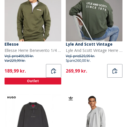
Ellesse
Lyle And Scott Vintage
Ellesse Herre Benevento 1/4 Zip Sweatshirt Khaki
Lyle And Scott Vintage Herre Oversized 1874 Sweatshirt Cactus Green
Vejl. pris
499,99 kr.
Vejl. pris
529,99 kr.
Var
229,99 kr.
Spare
260,00 kr.
Current
Current
189,99 kr.
269,99 kr.
Outlet