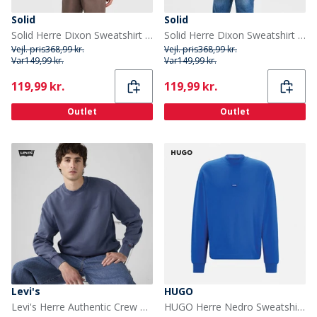
Solid
Solid
Solid Herre Dixon Sweatshirt True Black
Solid Herre Dixon Sweatshirt Dark Grey Melange
Vejl. pris
368,99 kr.
Vejl. pris
368,99 kr.
Var
149,99 kr.
Var
149,99 kr.
Current
Current
119,99 kr.
119,99 kr.
Outlet
Outlet
Levi's
HUGO
Levi's Herre Authentic Crew Sweatshirt Sargasso Sea Garment Dye
HUGO Herre Nedro Sweatshirt Open Blue