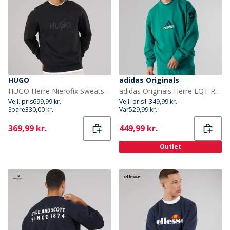
HUGO
adidas Originals
HUGO Herre Nierofix Sweatshirt Sort
adidas Originals Herre EQT Reflekterende Rund Hals Sweatshirt Equipment Green
Vejl. pris
699,99 kr.
Vejl. pris
1.349,99 kr.
Spare
330,00 kr.
Var
529,99 kr.
Current
Current
369,99 kr.
449,99 kr.
Outlet