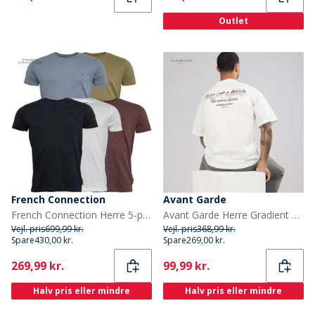
Outlet
French Connection
Avant Garde
French Connection Herre 5-pak Crew T-shirt Multi 4-Chateau Mel/Lyse Khaki/Lyse Blå Mel/Marine/Hvid
Avant Garde Herre Gradient T-shirts Hvid
Vejl. pris
699,99 kr.
Vejl. pris
368,99 kr.
Spare
430,00 kr.
Spare
269,00 kr.
Current
Current
269,99 kr.
99,99 kr.
Halv pris eller mindre
Halv pris eller mindre