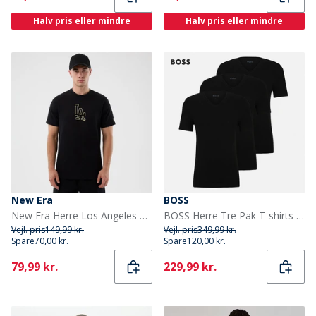
Halv pris eller mindre
Halv pris eller mindre
New Era
BOSS
New Era Herre Los Angeles Dodgers T-shirt Sort
BOSS Herre Tre Pak T-shirts Sort
Vejl. pris
149,99 kr.
Vejl. pris
349,99 kr.
Spare
70,00 kr.
Spare
120,00 kr.
Current
Current
79,99 kr.
229,99 kr.