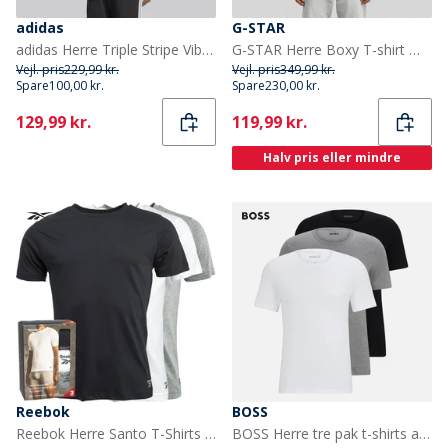
adidas
G-STAR
adidas Herre Triple Stripe Vibe Ryg Grafisk T-shirt Sort
G-STAR Herre Boxy T-shirt Mørk Sort Dk Black
Vejl. pris
229,99 kr.
Vejl. pris
349,99 kr.
Spare
100,00 kr.
Spare
230,00 kr.
Current
Current
129,99 kr.
119,99 kr.
Halv pris eller mindre
Reebok
BOSS
Reebok Herre Santo T-Shirts 3-pak Sort/Grå Melange/Hvid
BOSS Herre tre pak t-shirts assorted Assorted Pre-Pack