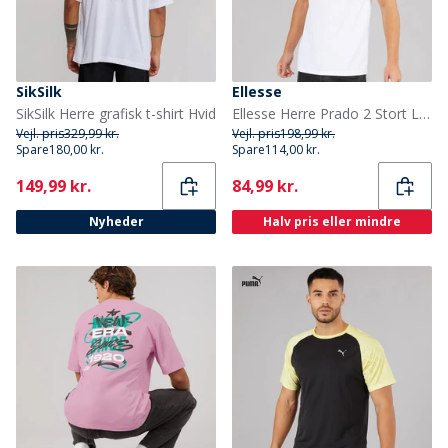
SikSilk
Ellesse
SikSilk Herre grafisk t-shirt Hvid
Ellesse Herre Prado 2 Stort Logo T Shirt Hvid
Vejl. pris
329,99 kr.
Vejl. pris
198,99 kr.
Spare
180,00 kr.
Spare
114,00 kr.
Current
Current
149,99 kr.
84,99 kr.
Nyheder
Halv pris eller mindre