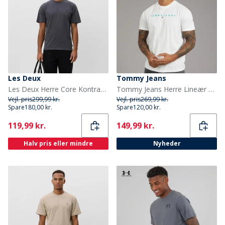
Les Deux
Tommy Jeans
Les Deux Herre Core Kontrast T-shirt Asphalt
Tommy Jeans Herre Lineær Logo T-shirt Ecru/Bahama Green
Vejl. pris
299,99 kr.
Vejl. pris
269,99 kr.
Spare
180,00 kr.
Spare
120,00 kr.
Current
Current
119,99 kr.
149,99 kr.
Halv pris eller mindre
Nyheder