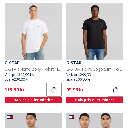
G-STAR
G-STAR
G-STAR Herre Boxy T-shirt Hvid
G-STAR Herre Logo Slim T-shirt Mørk Sort Dk Black
Vejl. pris
349,99 kr.
Vejl. pris
299,99 kr.
Spare
230,00 kr.
Spare
200,00 kr.
Current
Current
119,99 kr.
99,99 kr.
Halv pris eller mindre
Halv pris eller mindre