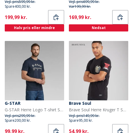
Vejl. pris
599,99 kr.
Vejl. pris
699,99 kr.
Spare
400,00 kr.
Var
199,99 kr.
Current
Current
199,99 kr.
169,99 kr.
Halv pris eller mindre
Nedsat
G-STAR
Brave Soul
G-STAR Herre Logo T-shirt Salute
Brave Soul Herre Kruger T Shirt Jet Black/Multi Colour Print
Vejl. pris
299,99 kr.
Vejl. pris
149,99 kr.
Spare
200,00 kr.
Spare
95,00 kr.
Current
Current
99,99 kr.
54,99 kr.