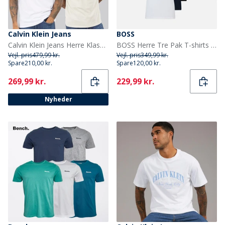
Calvin Klein Jeans
BOSS
Calvin Klein Jeans Herre Klassisk Monogram Logo T-shirt Bright White/Oatmeal
BOSS Herre Tre Pak T-shirts Open Miscellaneous
Vejl. pris
479,99 kr.
Vejl. pris
349,99 kr.
Spare
210,00 kr.
Spare
120,00 kr.
Current
Current
269,99 kr.
229,99 kr.
Nyheder