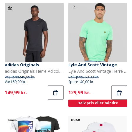
adidas Originals
Lyle And Scott Vintage
adidas Originals Herre Adicolor Trefoil T-shirt Sort/Sort
Lyle And Scott Vintage Herre T-shirt Cool Mint
Vejl. pris
249,99 kr.
Vejl. pris
269,99 kr.
Var
169,99 kr.
Spare
140,00 kr.
Current
Current
149,99 kr.
129,99 kr.
Halv pris eller mindre