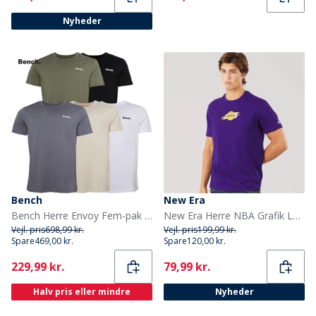
Nyheder
Bench
New Era
Bench Herre Envoy Fem-pak T-shirts Sort/Lyse Khaki/Hvid/Sten/Stålgrå
New Era Herre NBA Grafik Los Angeles Lakers T-shirt Trp
Vejl. pris
698,99 kr.
Vejl. pris
199,99 kr.
Spare
469,00 kr.
Spare
120,00 kr.
Current
Current
229,99 kr.
79,99 kr.
Halv pris eller mindre
Nyheder