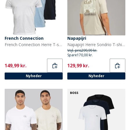
French Connection
Napapijri
French Connection Herre T-shirts Lys Blå Mergel
Napapijri Herre Sondrio T-shirt Beige Silver
Vejl. pris
299,99 kr.
Spare
170,00 kr.
Current
Current
149,99 kr.
129,99 kr.
Nyheder
Nyheder