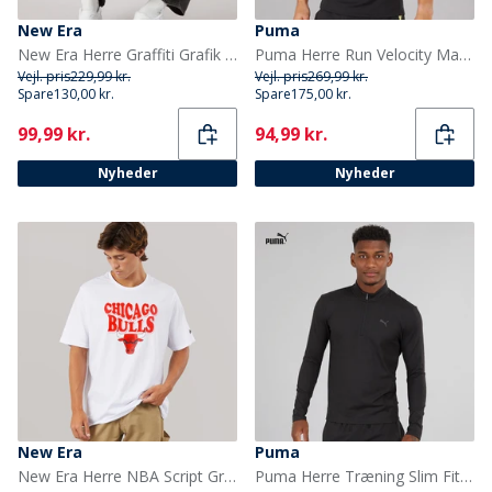
New Era
Puma
New Era Herre Graffiti Grafik T-shirt Fpk
Puma Herre Run Velocity Marmor Løbe Top Sort/Gul
Vejl. pris
229,99 kr.
Vejl. pris
269,99 kr.
Spare
130,00 kr.
Spare
175,00 kr.
Current
Current
99,99 kr.
94,99 kr.
Nyheder
Nyheder
New Era
Puma
New Era Herre NBA Script Grafik Chicago Bulls T-shirt Whi
Puma Herre Træning Slim Fit 1/4 Lynlås Puma Sort