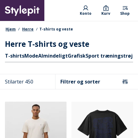
Skip
Primary departments
to
0
Konto
Kurv
Shop
main
content
navigationssti
Hjem
Herre
T-shirts og veste
Herre T-shirts og veste
Hurtige links
T-shirts
Mode
Almindeligt
Grafisk
Sport træningstrøjer
Stilarter 450
Filtrer og sorter