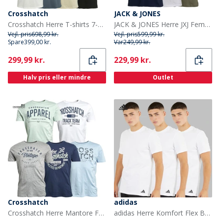
Crosshatch
JACK & JONES
Crosshatch Herre T-shirts 7-pak Blå/Blå/Grå Melange/Hvid/Blå/Sort/Off White
JACK & JONES Herre JXJ Fem-pak T-shirts Blå/Hvid/Grå/Khaki/Sort
Vejl. pris
698,99 kr.
Vejl. pris
599,99 kr.
Spare
399,00 kr.
Var
249,99 kr.
Current
Current
299,99 kr.
229,99 kr.
Halv pris eller mindre
Outlet
Crosshatch
adidas
Crosshatch Herre Mantore Fem Pakke Printede T-shirts Assorterede
adidas Herre Komfort Flex Bomuld Tre Pak Rund Hals T-shirts Hvid