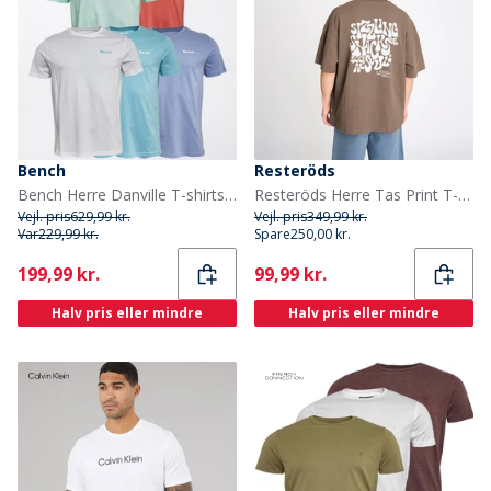
Bench
Resteröds
Bench Herre Danville T-shirts Flerfarvet
Resteröds Herre Tas Print T-shirt Brun
Vejl. pris
629,99 kr.
Vejl. pris
349,99 kr.
Var
229,99 kr.
Spare
250,00 kr.
Current
Current
199,99 kr.
99,99 kr.
Halv pris eller mindre
Halv pris eller mindre