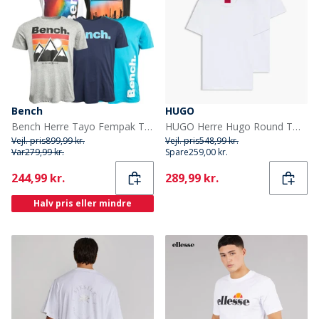
Bench
HUGO
Bench Herre Tayo Fempak T-shirts Blandet
HUGO Herre Hugo Round Two Pakke T Shirts Hvid
Vejl. pris
899,99 kr.
Vejl. pris
548,99 kr.
Var
279,99 kr.
Spare
259,00 kr.
Current
Current
244,99 kr.
289,99 kr.
Halv pris eller mindre