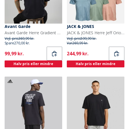
Avant Garde
JACK & JONES
Avant Garde Herre Gradient T-shirts Sort
JACK & JONES Herre Jeff Orion T-shirts 5-pak Moonbeam/Castlerock/Mountain Spring/Coral Almond/Iceberg Green
Vejl. pris
369,99 kr.
Vejl. pris
599,99 kr.
Spare
270,00 kr.
Var
269,99 kr.
Current
Current
99,99 kr.
244,99 kr.
Halv pris eller mindre
Halv pris eller mindre