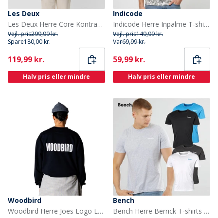
Les Deux
Indicode
Les Deux Herre Core Kontrast T-shirt Pine Green
Indicode Herre Inpalme T-shirts Hvid
Vejl. pris
299,99 kr.
Vejl. pris
149,99 kr.
Spare
180,00 kr.
Var
69,99 kr.
Current
Current
119,99 kr.
59,99 kr.
Halv pris eller mindre
Halv pris eller mindre
Woodbird
Bench
Woodbird Herre Joes Logo Langærmet T-shirt Sort
Bench Herre Berrick T-shirts Flerfarvet