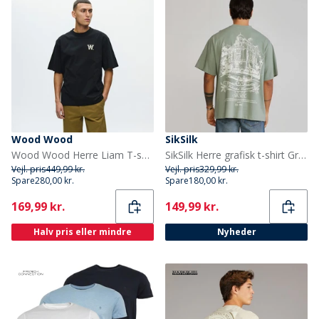
Wood Wood
SikSilk
Wood Wood Herre Liam T-shirt Sort
SikSilk Herre grafisk t-shirt Grøn
Vejl. pris
449,99 kr.
Vejl. pris
329,99 kr.
Spare
280,00 kr.
Spare
180,00 kr.
Current
Current
169,99 kr.
149,99 kr.
Halv pris eller mindre
Nyheder