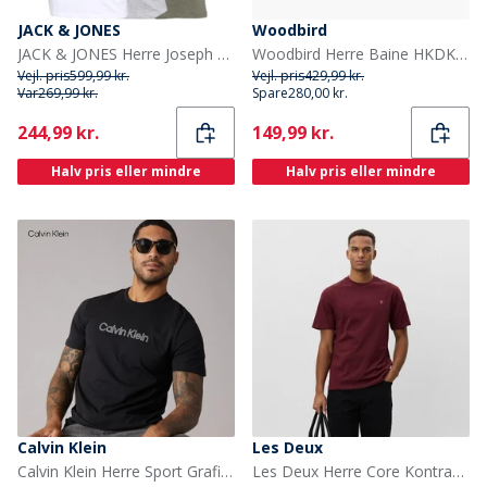
JACK & JONES
Woodbird
JACK & JONES Herre Joseph Fem Pakke T-shirts Marineblå / Hvid / Grå / Støvet Oliven / Sort
Woodbird Herre Baine HKDK T-Shirt Sort
Vejl. pris
599,99 kr.
Vejl. pris
429,99 kr.
Var
269,99 kr.
Spare
280,00 kr.
Current
Current
244,99 kr.
149,99 kr.
Halv pris eller mindre
Halv pris eller mindre
Calvin Klein
Les Deux
Calvin Klein Herre Sport Grafisk T-shirt Sort
Les Deux Herre Core Kontrast T-shirt Chocolate Truffle Red