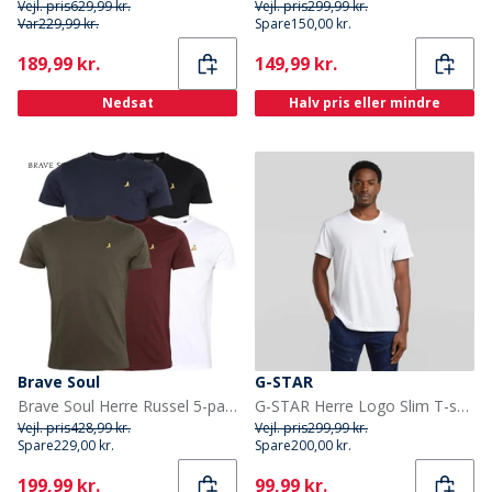
Vejl. pris
629,99 kr.
Vejl. pris
299,99 kr.
Var
229,99 kr.
Spare
150,00 kr.
Current
Current
189,99 kr.
149,99 kr.
Nedsat
Halv pris eller mindre
Brave Soul
G-STAR
Brave Soul Herre Russel 5-pak T-shirts Sort/Hvid/Blå/Khaki/Burgunder
G-STAR Herre Logo Slim T-shirt Hvid
Vejl. pris
428,99 kr.
Vejl. pris
299,99 kr.
Spare
229,00 kr.
Spare
200,00 kr.
Current
Current
199,99 kr.
99,99 kr.