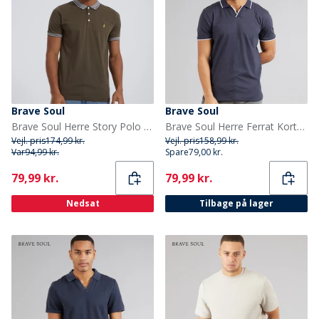
Brave Soul
Brave Soul
Brave Soul Herre Story Polo Khaki
Brave Soul Herre Ferrat Kortærmet poloer Flerfarvet
Vejl. pris
174,99 kr.
Vejl. pris
158,99 kr.
Var
94,99 kr.
Spare
79,00 kr.
Current
Current
79,99 kr.
79,99 kr.
Nedsat
Tilbage på lager