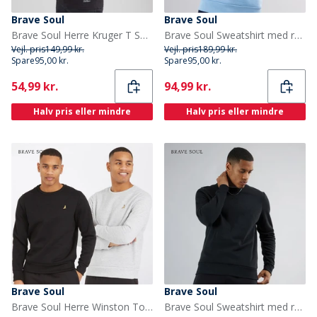
Brave Soul
Brave Soul
Brave Soul Herre Kruger T Shirt Jet Black/Multi Colour Print
Brave Soul Sweatshirt med rund hals til Herre Arktisk Blå
Vejl. pris
149,99 kr.
Vejl. pris
189,99 kr.
Spare
95,00 kr.
Spare
95,00 kr.
Current
Current
54,99 kr.
94,99 kr.
Halv pris eller mindre
Halv pris eller mindre
Brave Soul
Brave Soul
Brave Soul Herre Winston To-pakke Trøjer Sort/Grå
Brave Soul Sweatshirt med rund hals i sort til herre