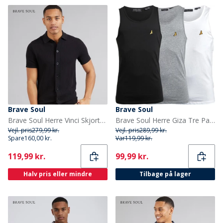
Brave Soul
Brave Soul
Brave Soul Herre Vinci Skjorter med korte ærmer Sort
Brave Soul Herre Giza Tre Pak Undertrøjer Sort/Hvid/Light Grey Marl
Vejl. pris
279,99 kr.
Vejl. pris
289,99 kr.
Spare
160,00 kr.
Var
119,99 kr.
Current
Current
119,99 kr.
99,99 kr.
Halv pris eller mindre
Tilbage på lager