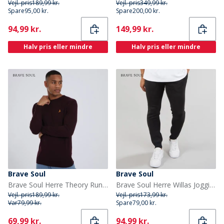
Vejl. pris
189,99 kr.
Vejl. pris
349,99 kr.
Spare
95,00 kr.
Spare
200,00 kr.
Current
Current
94,99 kr.
149,99 kr.
Halv pris eller mindre
Halv pris eller mindre
Brave Soul
Brave Soul
Brave Soul Herre Theory Rundhals Trøje Blodrød
Brave Soul Herre Willas Joggingbukser Jet Sort
Vejl. pris
189,99 kr.
Vejl. pris
173,99 kr.
Var
79,99 kr.
Spare
79,00 kr.
Current
Current
69,99 kr.
94,99 kr.