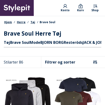
Skip
Primary departments
to
0
Konto
Kurv
Shop
main
content
navigationssti
Hjem
Herre
Tøj
Brave Soul
Brave Soul Herre Tøj
Hurtige links
Tøj
Brave Soul
Mode
BJORN BORG
Resteröds
JACK & JON
Stilarter 86
Filtrer og sorter