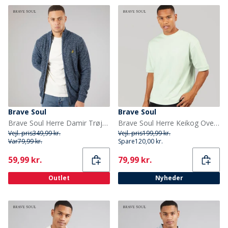
Brave Soul
Brave Soul
Brave Soul Herre Damir Trøjer Blå
Brave Soul Herre Keikog Oversized T-shirt Washed Mint
Vejl. pris
349,99 kr.
Vejl. pris
199,99 kr.
Var
79,99 kr.
Spare
120,00 kr.
Current
Current
59,99 kr.
79,99 kr.
Outlet
Nyheder