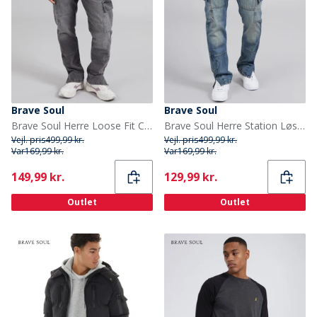
Brave Soul
Brave Soul
Brave Soul Herre Loose Fit Cargo Jeans Grå
Brave Soul Herre Station Løs Pasform Cargo Jeans Mid Blue
Vejl. pris
499,99 kr.
Vejl. pris
499,99 kr.
Var
169,99 kr.
Var
169,99 kr.
Current
Current
149,99 kr.
129,99 kr.
Outlet
Outlet