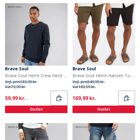
Brave Soul
Brave Soul
Brave Soul Herre Crew Neck Sweatshirt Blå
Brave Soul Herre Hansen To-pak Chino Shorts Sort/Khaki
Vejl. pris
189,99 kr.
Vejl. pris
549,99 kr.
Var
79,99 kr.
Var
189,99 kr.
Current
Current
59,99 kr.
169,99 kr.
Outlet
Outlet