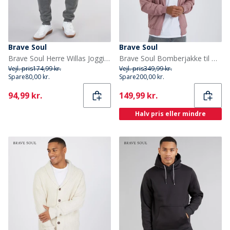
Brave Soul
Brave Soul
Brave Soul Herre Willas Joggingbukser Antracit Melange
Brave Soul Bomberjakke til Herre Sanjay Pink
Vejl. pris
174,99 kr.
Vejl. pris
349,99 kr.
Spare
80,00 kr.
Spare
200,00 kr.
Current
Current
94,99 kr.
149,99 kr.
Halv pris eller mindre