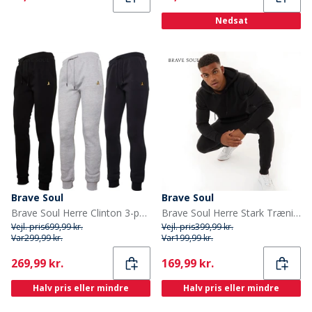
Nedsat
Brave Soul
Brave Soul
Brave Soul Herre Clinton 3-pak Joggingbukser Sort/Grå/Blå
Brave Soul Herre Stark Træningssæt Sort
Vejl. pris
699,99 kr.
Vejl. pris
399,99 kr.
Var
299,99 kr.
Var
199,99 kr.
Current
Current
269,99 kr.
169,99 kr.
Halv pris eller mindre
Halv pris eller mindre