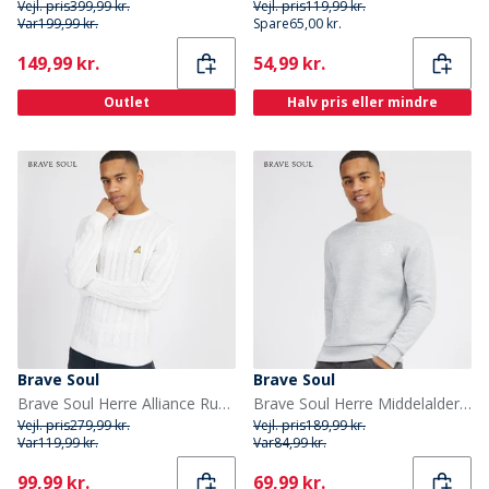
Vejl. pris
399,99 kr.
Vejl. pris
119,99 kr.
Var
199,99 kr.
Spare
65,00 kr.
Current
Current
149,99 kr.
54,99 kr.
Outlet
Halv pris eller mindre
Brave Soul
Brave Soul
Brave Soul Herre Alliance Rundhals Trøje Vintage Hvid
Brave Soul Herre Middelalder Crew Neck Sweatshirt Lysegrå Melange/Hvid
Vejl. pris
279,99 kr.
Vejl. pris
189,99 kr.
Var
119,99 kr.
Var
84,99 kr.
Current
Current
99,99 kr.
69,99 kr.