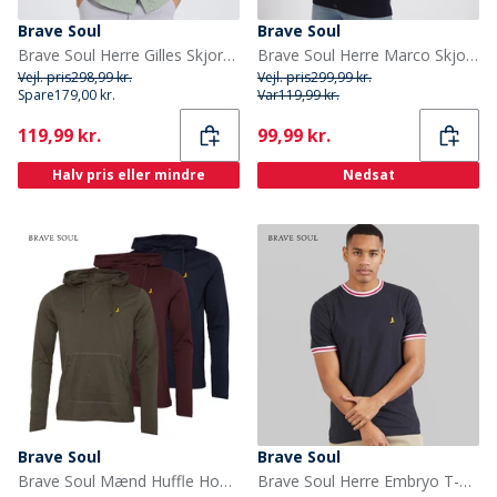
Brave Soul
Brave Soul
Brave Soul Herre Gilles Skjorter med korte ærmer Grøn
Brave Soul Herre Marco Skjorter med korte ærmer Flade
Vejl. pris
298,99 kr.
Vejl. pris
299,99 kr.
Spare
179,00 kr.
Var
119,99 kr.
Current
Current
119,99 kr.
99,99 kr.
Halv pris eller mindre
Nedsat
Brave Soul
Brave Soul
Brave Soul Mænd Huffle Hoodie Blå/Khaki/Burgunder
Brave Soul Herre Embryo T-Shirt Blå