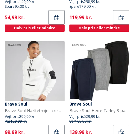
Vejl. pris
149,99 kr.
Vejl. pris
298,99 kr.
Spare
95,00 kr.
Spare
179,00 kr.
Current
Current
54,99 kr.
119,99 kr.
Halv pris eller mindre
Halv pris eller mindre
Brave Soul
Brave Soul
Brave Soul Hættetrøje i cremefarvet til herre
Brave Soul Herre Tarley 3-pak Jersey Shorts Sort/Lysegrå/Marineblå
Vejl. pris
299,99 kr.
Vejl. pris
529,99 kr.
Var
129,99 kr.
Var
169,99 kr.
Current
Current
99,99 kr.
139,99 kr.