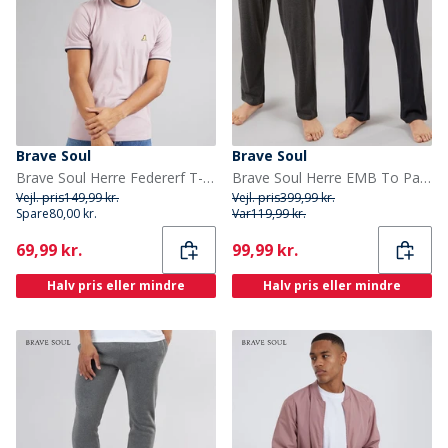
Brave Soul
Brave Soul
Brave Soul Herre Federerf T-shirts Flerfarvet
Brave Soul Herre EMB To Pak Lounge Bukser Marineblå/Koksgrå Meleret
Vejl. pris
149,99 kr.
Vejl. pris
399,99 kr.
Spare
80,00 kr.
Var
119,99 kr.
Current
Current
69,99 kr.
99,99 kr.
Halv pris eller mindre
Halv pris eller mindre