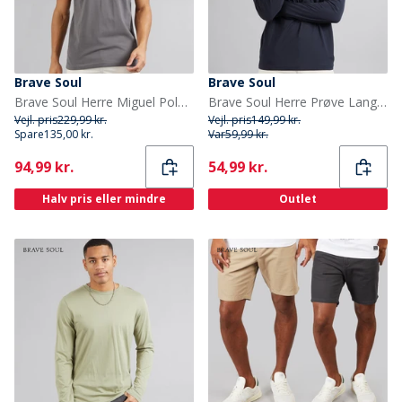
Brave Soul
Brave Soul
Brave Soul Herre Miguel Polo Shirt Dark Navy
Brave Soul Herre Prøve Langærmet Top Marineblå
Vejl. pris
229,99 kr.
Vejl. pris
149,99 kr.
Spare
135,00 kr.
Var
59,99 kr.
Current
Current
94,99 kr.
54,99 kr.
Halv pris eller mindre
Outlet