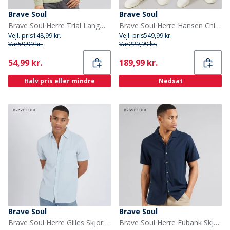
Brave Soul
Brave Soul
Brave Soul Herre Trial Langærmet Top støvet grøn
Brave Soul Herre Hansen Chino Shorts Topak Dark Navy/Stone
Vejl. pris
148,99 kr.
Vejl. pris
549,99 kr.
Var
59,99 kr.
Var
229,99 kr.
Current
Current
54,99 kr.
189,99 kr.
Halv pris eller mindre
Nedsat
Brave Soul
Brave Soul
Brave Soul Herre Gilles Skjorter med korte ærmer Babyblå
Brave Soul Herre Eubank Skjorte Blå