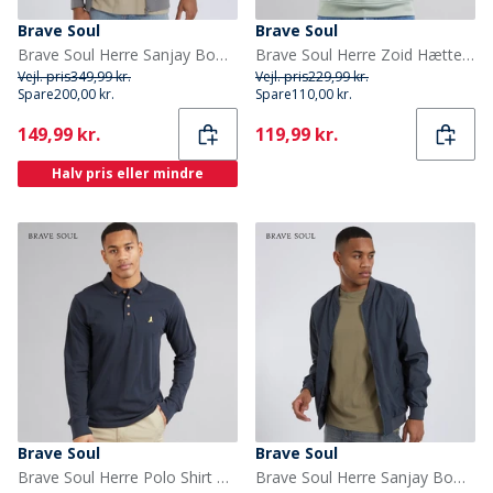
Brave Soul
Brave Soul
Brave Soul Herre Sanjay Bomberjakke Lysegrå
Brave Soul Herre Zoid Hættetrøje Minral Grøn
Vejl. pris
349,99 kr.
Vejl. pris
229,99 kr.
Spare
200,00 kr.
Spare
110,00 kr.
Current
Current
149,99 kr.
119,99 kr.
Halv pris eller mindre
Brave Soul
Brave Soul
Brave Soul Herre Polo Shirt Med Lange Ærmer Dark Navy
Brave Soul Herre Sanjay Bomber Jakke Antracit