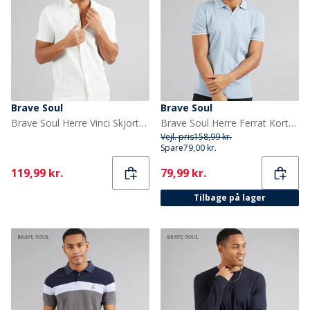
Brave Soul
Brave Soul
Brave Soul Herre Vinci Skjorter med korte ærmer Hvid
Brave Soul Herre Ferrat Kortærmet poloer Flerfarvet
Vejl. pris
158,99 kr.
Spare
79,00 kr.
Current
Current
119,99 kr.
79,99 kr.
Tilbage på lager