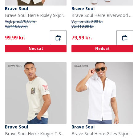
Brave Soul
Brave Soul
Brave Soul Herre Ripley Skjorter med korte ærmer Hvid
Brave Soul Herre Riverwood Cargo shorts Meget Mørk Marineblå
Vejl. pris
279,99 kr.
Vejl. pris
329,99 kr.
Var
119,99 kr.
Var
119,99 kr.
Current
Current
99,99 kr.
79,99 kr.
Nedsat
Nedsat
Brave Soul
Brave Soul
Brave Soul Herre Kruger T Shirt Plaster/Multi Colour Print
Brave Soul Herre Gilles Skjorter med korte ærmer Hvid