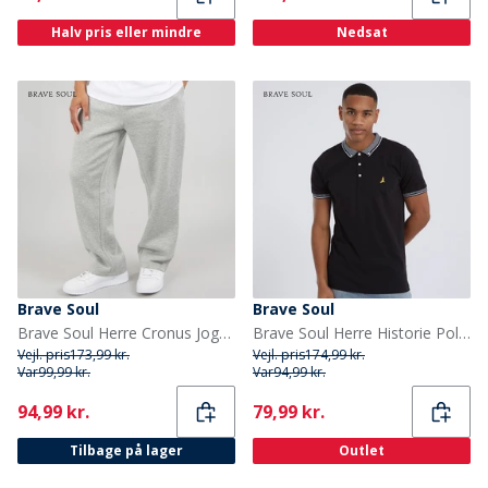
Halv pris eller mindre
Nedsat
Brave Soul
Brave Soul
Brave Soul Herre Cronus Joggingbukser Grå
Brave Soul Herre Historie Polo Sort
Vejl. pris
173,99 kr.
Vejl. pris
174,99 kr.
Var
99,99 kr.
Var
94,99 kr.
Current
Current
94,99 kr.
79,99 kr.
Tilbage på lager
Outlet