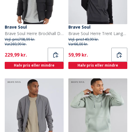
Brave Soul
Brave Soul
Brave Soul Herre Brockhall Dyne Sort
Brave Soul Herre Trent Langærmet Top Mørk Antracit Melange/Jet Sort
Vejl. pris
798,99 kr.
Vejl. pris
149,99 kr.
Var
269,99 kr.
Var
66,00 kr.
Current
Current
229,99 kr.
59,99 kr.
Halv pris eller mindre
Halv pris eller mindre