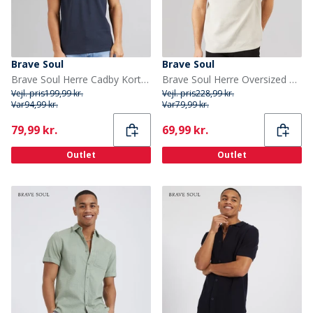
Brave Soul
Brave Soul
Brave Soul Herre Cadby Kortærmet poloer Blå
Brave Soul Herre Oversized Fit Standall T-Shirt Lys Taupe
Vejl. pris
199,99 kr.
Vejl. pris
228,99 kr.
Var
94,99 kr.
Var
79,99 kr.
Current
Current
79,99 kr.
69,99 kr.
Outlet
Outlet