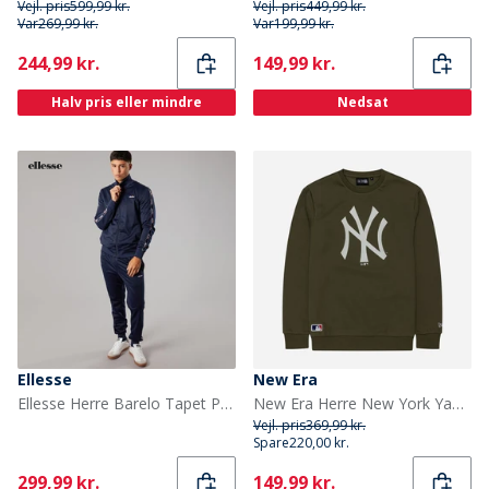
Vejl. pris
599,99 kr.
Vejl. pris
449,99 kr.
Var
269,99 kr.
Var
199,99 kr.
Current
Current
244,99 kr.
149,99 kr.
Halv pris eller mindre
Nedsat
Ellesse
New Era
Ellesse Herre Barelo Tapet Polyester Træningsdragt Navy
New Era Herre New York Yankees Sweatshirt Novwhi
Vejl. pris
369,99 kr.
Spare
220,00 kr.
Current
Current
299,99 kr.
149,99 kr.