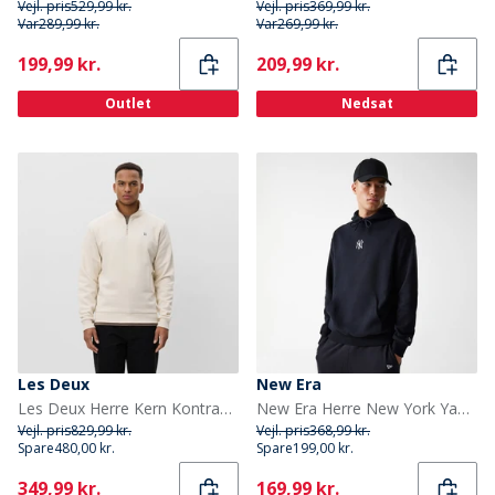
Vejl. pris
529,99 kr.
Vejl. pris
369,99 kr.
Var
289,99 kr.
Var
269,99 kr.
Current
Current
199,99 kr.
209,99 kr.
Outlet
Nedsat
Les Deux
New Era
Les Deux Herre Kern Kontrast Quarter Zip Sweatshirt Ivory
New Era Herre New York Yankees Hættetrøje Sort
Vejl. pris
829,99 kr.
Vejl. pris
368,99 kr.
Spare
480,00 kr.
Spare
199,00 kr.
Current
Current
349,99 kr.
169,99 kr.