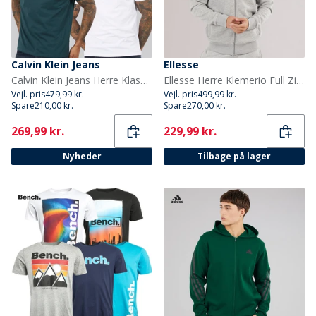
Calvin Klein Jeans
Ellesse
Calvin Klein Jeans Herre Klassisk Monogram Logo T-shirt Bright White/Dark Teal
Ellesse Herre Klemerio Full Zip Hættetrøje Light Grey Marl
Vejl. pris
479,99 kr.
Vejl. pris
499,99 kr.
Spare
210,00 kr.
Spare
270,00 kr.
Current
Current
269,99 kr.
229,99 kr.
Nyheder
Tilbage på lager