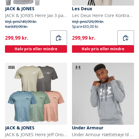
JACK & JONES
Les Deux
JACK & JONES Herre Jax 3-pak Sweat Hoodies Tap Sko/Lysegrå Melange/Marineblå Blazer
Les Deux Herre Core Kontrast Sweatshirt Dark Navy
Vejl. pris
749,99 kr.
Vejl. pris
729,99 kr.
Var
339,99 kr.
Spare
430,00 kr.
Current
Current
299,99 kr.
299,99 kr.
Halv pris eller mindre
Halv pris eller mindre
JACK & JONES
Under Armour
JACK & JONES Herre Jeff Orion T-shirts 5-pak Moonbeam/Castlerock/Mountain Spring/Coral Almond/Iceberg Green
Under Armour Hættetrøje til Herre UA Rival Fleece Logo Castlerock Lysegrå/Hvid