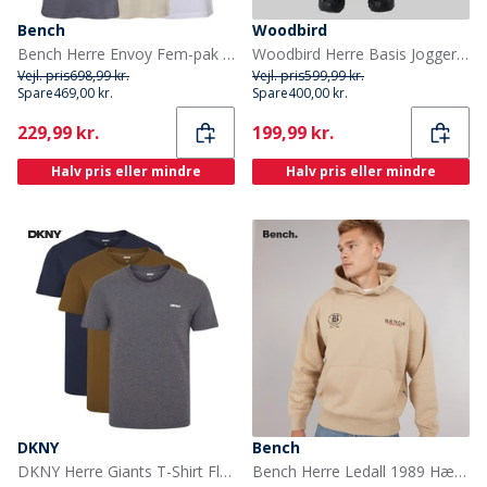
Bench
Woodbird
Bench Herre Envoy Fem-pak T-shirts Sort/Lyse Khaki/Hvid/Sten/Stålgrå
Woodbird Herre Basis Joggers Light Grey Melange
Vejl. pris
698,99 kr.
Vejl. pris
599,99 kr.
Spare
469,00 kr.
Spare
400,00 kr.
Current
Current
229,99 kr.
199,99 kr.
Halv pris eller mindre
Halv pris eller mindre
DKNY
Bench
DKNY Herre Giants T-Shirt Flerfarvet
Bench Herre Ledall 1989 Hættetrøje Stone