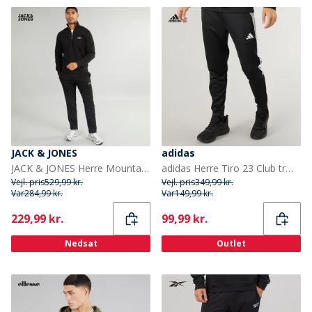
JACK & JONES
adidas
JACK & JONES Herre Mountain Åben Kant 1/4 Træningsdragt Sort
adidas Herre Tiro 23 Club træningsbukser Sort/Hvid
Vejl. pris
529,99 kr.
Vejl. pris
349,99 kr.
Var
284,99 kr.
Var
149,99 kr.
Current
Current
229,99 kr.
99,99 kr.
Nedsat
Outlet