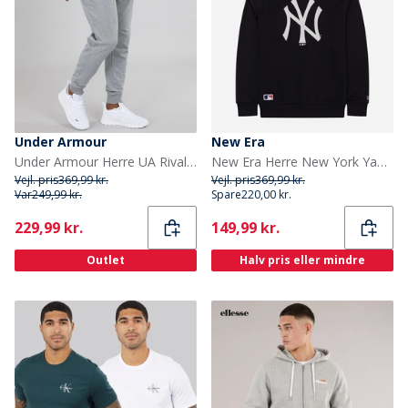
Under Armour
New Era
Under Armour Herre UA Rival Fleece Joggingbukser Castlerock Lys Heather/Hvid
New Era Herre New York Yankees Svedtrøje Navy/Hvid Nvywhi
Vejl. pris
369,99 kr.
Vejl. pris
369,99 kr.
Var
249,99 kr.
Spare
220,00 kr.
Current
Current
229,99 kr.
149,99 kr.
Outlet
Halv pris eller mindre