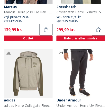
Marcus
Crosshatch
Marcus Herre Joss Tre Pak T Shirts Multi 1
Crosshatch Herre T-shirts 7-pak Blå/Blå/Grå Melange/Hvid/Blå/Sort/Off White
Vejl. pris
429,99 kr.
Vejl. pris
698,99 kr.
Var
149,99 kr.
Spare
399,00 kr.
Current
Current
139,99 kr.
299,99 kr.
Outlet
Halv pris eller mindre
adidas
Under Armour
adidas Herre Collegiate Fleece Lynlås Hættetrøje Silver Pebble/Olive Strata
Under Armour Herre UA Rival Fleece Joggingbukser Sort/Hvid