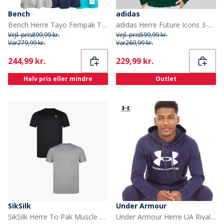
Bench
adidas
Bench Herre Tayo Fempak T-shirts Blandet
adidas Herre Future Icons 3-Stripes Full Zip Hættetrøje Collegiate Green
Vejl. pris
899,99 kr.
Vejl. pris
599,99 kr.
Var
279,99 kr.
Var
269,99 kr.
Current
Current
244,99 kr.
229,99 kr.
Halv pris eller mindre
Outlet
SikSilk
Under Armour
SikSilk Herre To Pak Muscle Fit T-shirts Sort/Grå
Under Armour Herre UA Rival Fleece Logo Hoodie Midnatsblå/Hvid