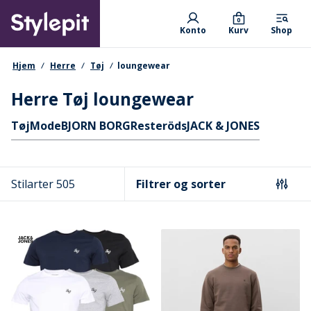
Skip
Primary departments
to
0
Konto
Kurv
Shop
main
content
navigationssti
Hjem
Herre
Tøj
loungewear
Herre Tøj loungewear
Hurtige links
Tøj
Mode
BJORN BORG
Resteröds
JACK & JONES
Stilarter 505
Filtrer og sorter