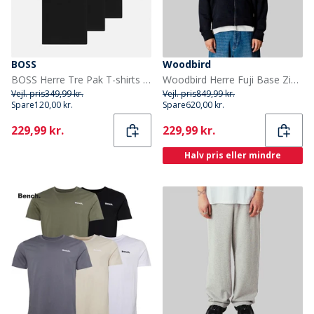
BOSS
Woodbird
BOSS Herre Tre Pak T-shirts Sort
Woodbird Herre Fuji Base Zip Hættetrøje Sort
Vejl. pris
349,99 kr.
Vejl. pris
849,99 kr.
Spare
120,00 kr.
Spare
620,00 kr.
Current
Current
229,99 kr.
229,99 kr.
Halv pris eller mindre