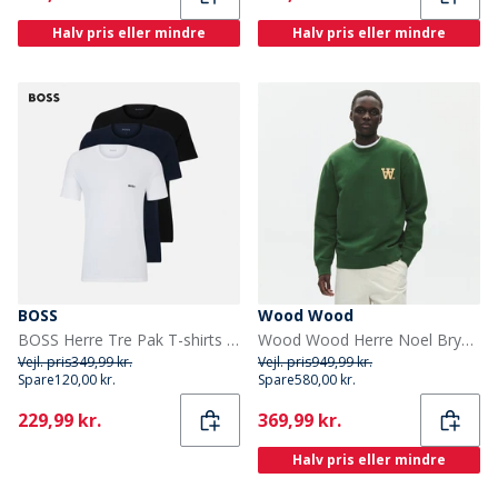
Halv pris eller mindre
Halv pris eller mindre
BOSS
Wood Wood
BOSS Herre Tre Pak T-shirts Open Miscellaneous
Wood Wood Herre Noel Brystprint Sweatshirt Eden
Vejl. pris
349,99 kr.
Vejl. pris
949,99 kr.
Spare
120,00 kr.
Spare
580,00 kr.
Current
Current
229,99 kr.
369,99 kr.
Halv pris eller mindre