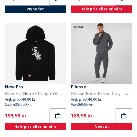
Nyheder
Halv pris eller mindre
New Era
Ellesse
New Era Herre Chicago White Sox Hættetrøje Sort/Hvid Blkwhi
Ellesse Herre Ferrari Poly Tracksuit Mørkegrå
Vejl. pris
449,99 kr.
Vejl. pris
549,99 kr.
Spare
250,00 kr.
Var
269,99 kr.
Current
Current
199,99 kr.
189,99 kr.
Halv pris eller mindre
Nedsat