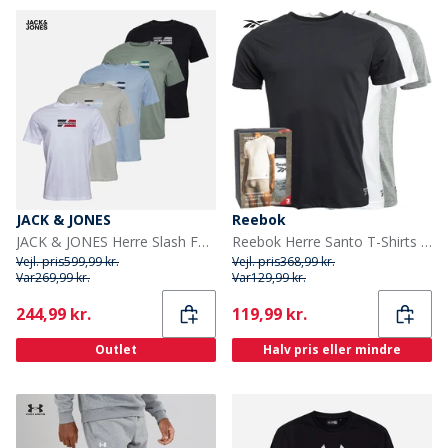
JACK & JONES
Reebok
JACK & JONES Herre Slash Fem Pak T-shirts Bright White/Sort/Cashmere Blue/Iceberg Green/Glacier Grey
Reebok Herre Santo T-Shirts 3-pak Sort/Grå Melange/Hvid
Vejl. pris
599,99 kr.
Vejl. pris
368,99 kr.
Var
269,99 kr.
Var
129,99 kr.
Current
Current
244,99 kr.
119,99 kr.
Outlet
Halv pris eller mindre