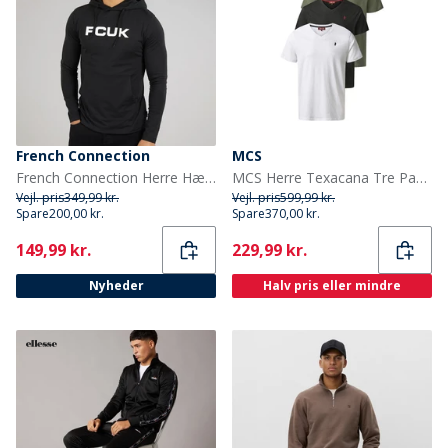
French Connection
MCS
French Connection Herre Hættetrøjer Sort
MCS Herre Texacana Tre Pak T-shirts Tapshoe/Beetle/Hvid
Vejl. pris
349,99 kr.
Vejl. pris
599,99 kr.
Spare
200,00 kr.
Spare
370,00 kr.
Current
Current
149,99 kr.
229,99 kr.
Nyheder
Halv pris eller mindre