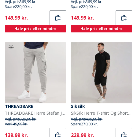
Vejl. pris
369,99 kr.
Vejl. pris
369,99 kr.
Spare
220,00 kr.
Spare
220,00 kr.
Current
Current
149,99 kr.
149,99 kr.
Halv pris eller mindre
Halv pris eller mindre
THREADBARE
SikSilk
THREADBARE Herre Stefan Joggingbukser Grå Melering
SikSilk Herre T-shirt Og Shorts Sæt Sort
Vejl. pris
329,99 kr.
Vejl. pris
499,99 kr.
Var
149,99 kr.
Spare
270,00 kr.
Current
Current
139,99 kr.
229,99 kr.