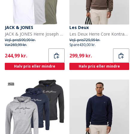
JACK & JONES
Les Deux
JACK & JONES Herre Joseph Fem Pakke T-shirts Marineblå / Hvid / Grå / Støvet Oliven / Sort
Les Deux Herre Core Kontrast Sweatshirt Mountain Grey Brown
Vejl. pris
599,99 kr.
Vejl. pris
729,99 kr.
Var
269,99 kr.
Spare
430,00 kr.
Current
Current
244,99 kr.
299,99 kr.
Halv pris eller mindre
Halv pris eller mindre