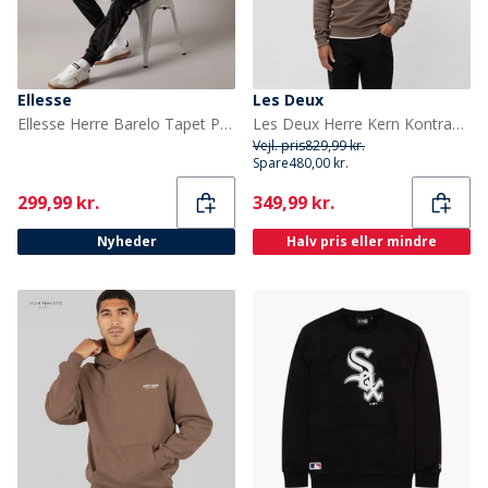
Ellesse
Les Deux
Ellesse Herre Barelo Tapet Polyester Træningsdragt Sort
Les Deux Herre Kern Kontrast Quarter Zip Sweatshirt Mountain Grey Brown
Vejl. pris
829,99 kr.
Spare
480,00 kr.
Current
Current
299,99 kr.
349,99 kr.
Nyheder
Halv pris eller mindre