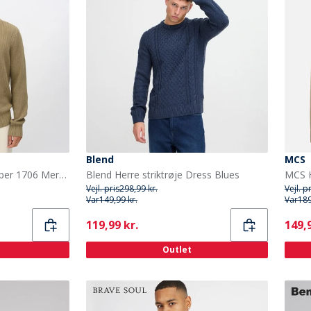
Blend
MCS
Minimum Herre Rob Jumper 1706 Mermaid
Blend Herre striktrøje Dress Blues
Vejl. pris
298,99 kr.
Vejl. p
Var
149,99 kr.
Var
189
Current
Curr
119,99 kr.
149,9
Outlet