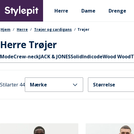
Skip
Primary departments
to
Herre
Dame
Drenge
main
content
navigationssti
Hjem
Herre
Trøjer og cardigans
Trøjer
Herre Trøjer
Hurtige links
Mode
Crew-neck
JACK & JONES
Solid
Indicode
Wood Wood
T
Stilarter 44
Mærke
Størrelse