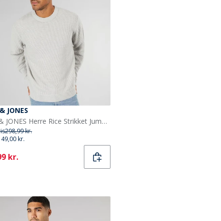
 & JONES
JACK & JONES Herre Rice Strikket Jumper Lys Grå
ris
298,99 kr.
149,00 kr.
ent
9 kr.