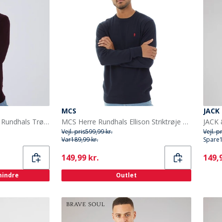
MCS
JACK
Brave Soul Herre Theory Rundhals Trøje Blodrød
MCS Herre Rundhals Ellison Striktrøje Mørk Safir
Vejl. pris
599,99 kr.
Vejl. p
Var
189,99 kr.
Spare
Current
Curr
149,99 kr.
149,9
 mindre
Outlet