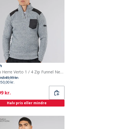
h
Bench Herre Verto 1 / 4 Zip Funnel Neck Jumper Lys Grå Melering
ris
549,99 kr.
350,00 kr.
ent
9 kr.
Halv pris eller mindre