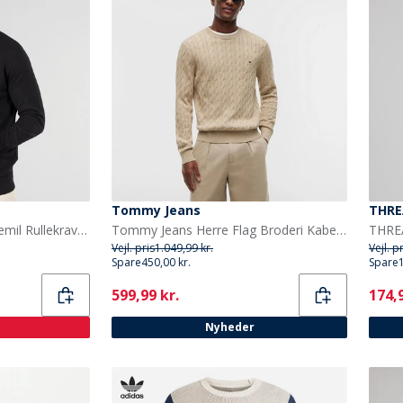
Tommy Jeans
THRE
JACK & JONES Herre Jwhemil Rullekrave Sort
Tommy Jeans Herre Flag Broderi Kabelstrik Sweater Sandalwood
Vejl. pris
1.049,99 kr.
Vejl. p
Spare
450,00 kr.
Spare
Current
Curr
599,99 kr.
174,9
Nyheder