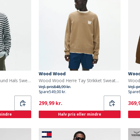
Wood Wood
Woo
Wood Wood Herre Tay Rund Hals Sweater Slate Stripe
Wood Wood Herre Tay Strikket Sweater Ermine
Vejl. pris
848,99 kr.
Vejl. p
Spare
549,00 kr.
Spare
Current
Curr
299,99 kr.
369,9
 mindre
Halv pris eller mindre