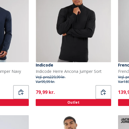
Indicode
Fren
Jumper Navy
Indicode Herre Ancona Jumper Sort
Vejl. pris
229,99 kr.
Vejl. p
Var
99,99 kr.
Var
189
Current
Curr
79,99 kr.
139,9
Outlet