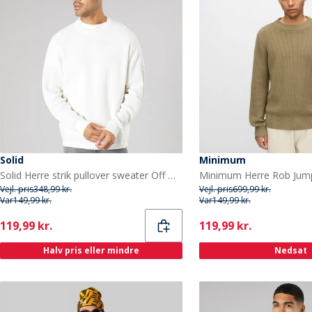
Solid
Minimum
Solid Herre strik pullover sweater Off White
Vejl. pris
348,99 kr.
Vejl. pris
699,99 kr.
Var
149,99 kr.
Var
149,99 kr.
Current
Current
119,99 kr.
119,99 kr.
Halv pris eller mindre
Nedsat