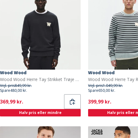
Wood Wood
Wood Wood
Wood Wood Herre Tay Strikket Trøje Pirate Black
Vejl. pris
849,99 kr.
Vejl. pris
1.049,99 kr.
Spare
480,00 kr.
Spare
650,00 kr.
Current
Current
369,99 kr.
399,99 kr.
Halv pris eller mindre
Halv pris eller