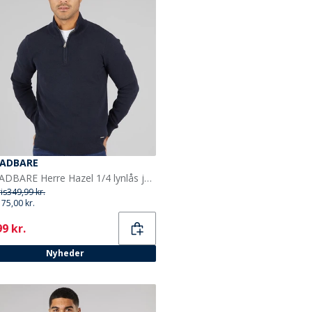
ADBARE
THREADBARE Herre Hazel 1/4 lynlås jumper navy
ris
349,99 kr.
175,00 kr.
ent
9 kr.
Nyheder