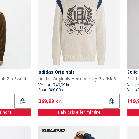
adidas Originals
Solid
Wood Wood Herre Tay Half Zip Sweater Desert Palm
adidas Originals Herre Varsity Grafisk Strikket Sweater Wonder Alumina
Vejl. pris
749,99 kr.
Vejl. p
Spare
380,00 kr.
Var
149
Current
Curr
369,99 kr.
119,9
 mindre
Halv pris eller mindre