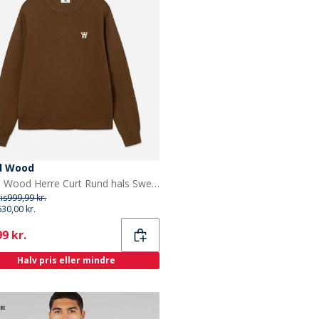
d Wood
Wood Wood Herre Curt Rund hals Sweater Desert Palm
ris
999,99 kr.
630,00 kr.
ent
9 kr.
Halv pris eller mindre