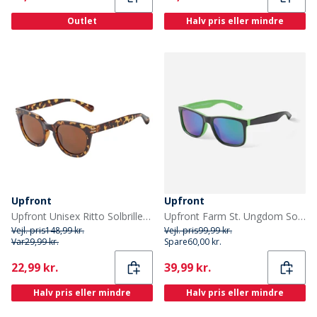
Outlet
Halv pris eller mindre
Upfront
Upfront
Upfront Unisex Ritto Solbriller Brun
Upfront Farm St. Ungdom Solbriller Black Green
Vejl. pris
148,99 kr.
Vejl. pris
99,99 kr.
Var
29,99 kr.
Spare
60,00 kr.
Current
Current
22,99 kr.
39,99 kr.
Halv pris eller mindre
Halv pris eller mindre