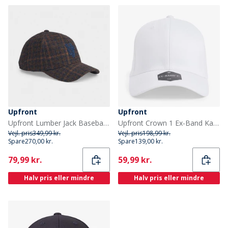
Upfront
Upfront
Upfront Lumber Jack Baseball Kasket Navy
Upfront Crown 1 Ex-Band Kasket Fair White
Vejl. pris
349,99 kr.
Vejl. pris
198,99 kr.
Spare
270,00 kr.
Spare
139,00 kr.
Current
Current
79,99 kr.
59,99 kr.
Halv pris eller mindre
Halv pris eller mindre