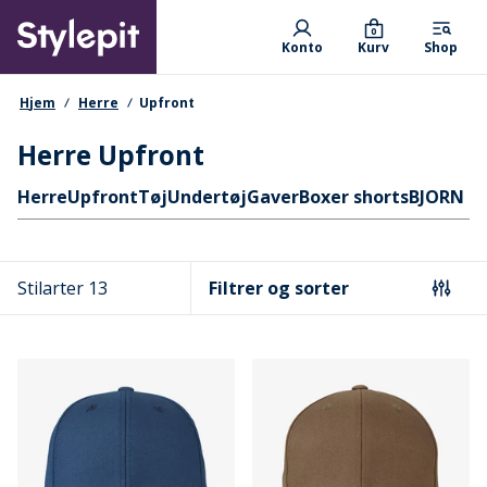
Skip
Primary departments
to
0
Konto
Kurv
Shop
main
content
navigationssti
Hjem
Herre
Upfront
Herre Upfront
Hurtige links
Herre
Upfront
Tøj
Undertøj
Gaver
Boxer shorts
BJORN B
Stilarter 13
Filtrer og sorter