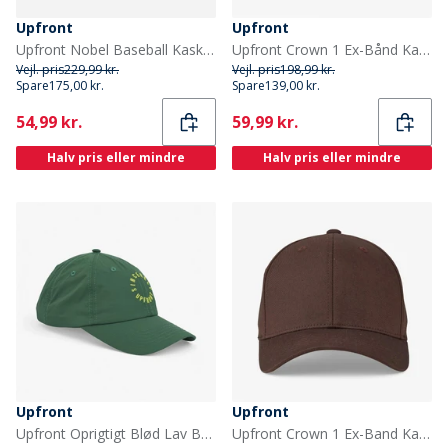
Upfront
Upfront
Upfront Nobel Baseball Kasket Mørkeblå Dk Navy
Upfront Crown 1 Ex-Bånd Kasket Sort Pitch-Dark
Vejl. pris
229,99 kr.
Vejl. pris
198,99 kr.
Spare
175,00 kr.
Spare
139,00 kr.
Current
Current
54,99 kr.
59,99 kr.
Halv pris eller mindre
Halv pris eller mindre
Upfront
Upfront
Upfront Oprigtigt Blød Lav Baseball Kasket Green Fresh Green
Upfront Crown 1 Ex-Band Kasket Medium Brown