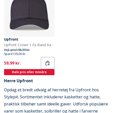
Upfront
Upfront Crown 1 Ex-Band Kasket Light Medium Blue
Vejl. pris
198,99 kr.
Spare
139,00 kr.
Current
59,99 kr.
Halv pris eller mindre
Herre Upfront
Opdag et bredt udvalg af herretøj fra Upfront hos
Stylepit. Sortimentet inkluderer kasketter og hatte,
praktisk tilbehør samt ideelle gaver. Udforsk populære
varer som kasketter, solbriller og hatte i farverne