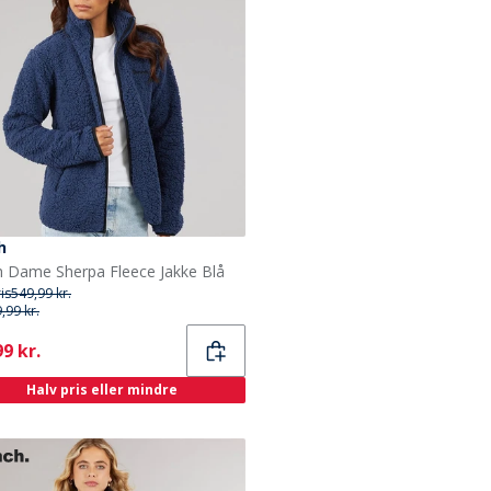
h
 Dame Sherpa Fleece Jakke Blå
ris
549,99 kr.
,99 kr.
ent
9 kr.
Halv pris eller mindre