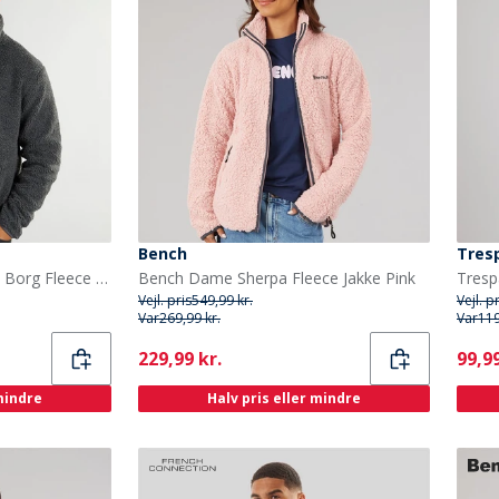
Bench
Tres
French Connection Herre Borg Fleece med Høj Hals Mørkegrå Mel
Bench Dame Sherpa Fleece Jakke Pink
Vejl. pris
549,99 kr.
Vejl. p
Var
269,99 kr.
Var
119
Current
Curr
229,99 kr.
99,99
 mindre
Halv pris eller mindre