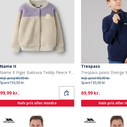
Name It
Trespass
Name It Piger Balissea Teddy Fleece Pumice Stone
Vejl. pris
249,99 kr.
Vejl. pris
199,99 kr.
Spare
150,00 kr.
Spare
130,00 kr.
Current
Current
99,99 kr.
69,99 kr.
Halv pris eller mindre
Halv pris eller