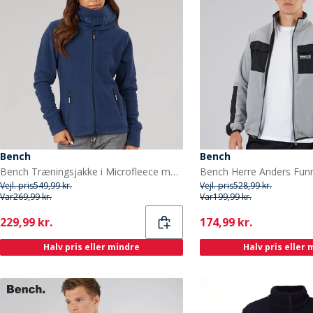
Bench
Bench
Bench Træningsjakke i Microfleece med Hætte Blå til Kvinder
Vejl. pris
549,99 kr.
Vejl. pris
528,99 kr.
Var
269,99 kr.
Var
199,99 kr.
Current
Current
229,99 kr.
174,99 kr.
Halv pris eller mindre
Halv pris eller