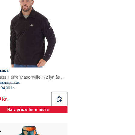
pass
Trespass Herre Masonville 1/2 lynlås Mikro Fleece Sort
ris
288,99 kr.
194,00 kr.
ent
 kr.
Halv pris eller mindre