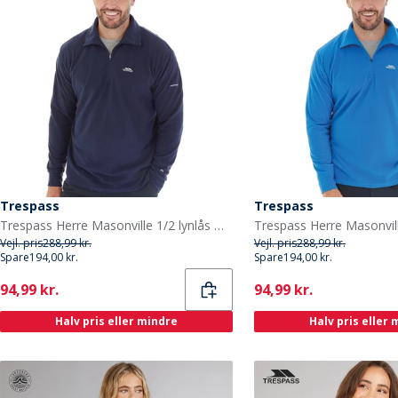
Trespass
Trespass
Trespass Herre Masonville 1/2 lynlås Micro Fleece Blå
Vejl. pris
288,99 kr.
Vejl. pris
288,99 kr.
Spare
194,00 kr.
Spare
194,00 kr.
Current
Current
94,99 kr.
94,99 kr.
Halv pris eller mindre
Halv pris eller