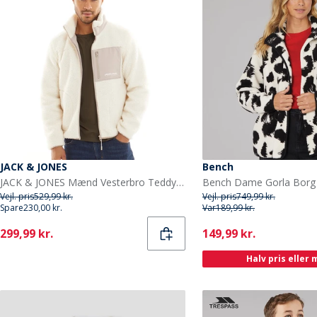
JACK & JONES
Bench
JACK & JONES Mænd Vesterbro Teddy Jakke Atmosphere
Vejl. pris
529,99 kr.
Vejl. pris
749,99 kr.
Spare
230,00 kr.
Var
189,99 kr.
Current
Current
299,99 kr.
149,99 kr.
Halv pris eller