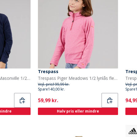
Trespass
Tres
Trespass Junior Drenge Masonville 1/2 Lynlås Mikro Fleece Blå
Trespass Piger Meadows 1/2 lynlås fleece lyserød dame
Vejl. pris
199,99 kr.
Vejl. p
Spare
140,00 kr.
Spare
Current
Curr
59,99 kr.
94,99
 mindre
Halv pris eller mindre