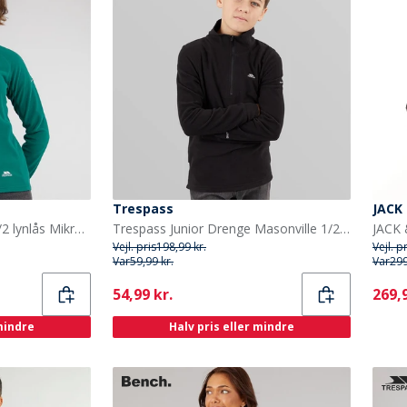
Trespass
JACK
Trespass Dame Shiner 1/2 lynlås Mikro Fleece Teal
Trespass Junior Drenge Masonville 1/2 Lynlås Mikro Fleece Sort
Vejl. pris
198,99 kr.
Vejl. p
Var
59,99 kr.
Var
299
Current
Curr
54,99 kr.
269,9
 mindre
Halv pris eller mindre