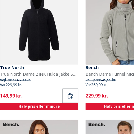
True North
Bench
True North Dame ZINK Hulda Jakke Sort
Vejl. pris
748,99 kr.
Vejl. pris
549,99 kr.
Var
229,99 kr.
Var
269,99 kr.
Current
Current
149,99 kr.
229,99 kr.
Halv pris eller mindre
Halv pris eller