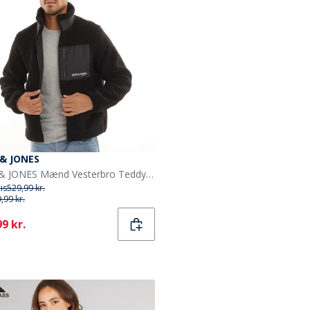
 & JONES
JACK & JONES Mænd Vesterbro Teddy Jakke Sort
ris
529,99 kr.
,99 kr.
ent
9 kr.