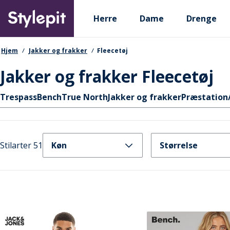
Skip
Primary departments
to
Herre
Dame
Drenge
main
content
navigationssti
Hjem
Jakker og frakker
Fleecetøj
Jakker og frakker Fleecetøj
Hurtige links
Trespass
Bench
True North
Jakker og frakker
Præstation
Stilarter 51
Køn
Størrelse