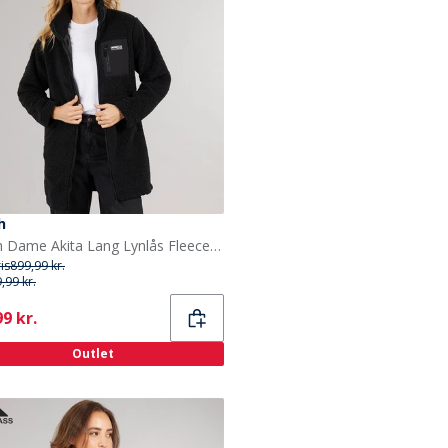
h
Bench Dame Akita Lang Lynlås Fleece Sort
ris
899,99 kr.
,99 kr.
ent
9 kr.
Outlet