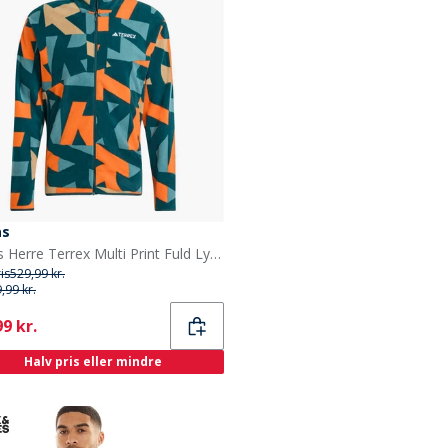
as
adidas Herre Terrex Multi Print Fuld Lynlås Fleece Jakke Aurora Ivory/Semi Impact Orange
ris
529,99 kr.
,99 kr.
ent
9 kr.
Halv pris eller mindre