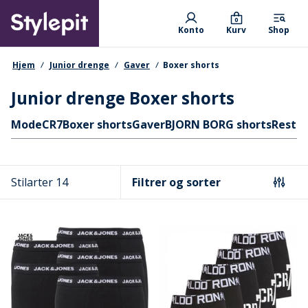
Skip
Primary departments
to
0
Konto
Kurv
Shop
main
content
navigationssti
Hjem
Junior drenge
Gaver
Boxer shorts
Junior drenge Boxer shorts
Hurtige links
Mode
CR7
Boxer shorts
Gaver
BJORN BORG shorts
Rester
Stilarter 14
Filtrer og sorter