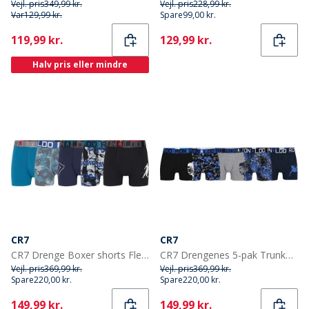
Vejl. pris
349,99 kr.
Vejl. pris
228,99 kr.
Var
129,99 kr.
Spare
99,00 kr.
Current
Current
119,99 kr.
129,99 kr.
Halv pris eller mindre
CR7
CR7
CR7 Drenge Boxer shorts Flerfarvet
CR7 Drengenes 5-pak Trunker Multifarvet
Vejl. pris
369,99 kr.
Vejl. pris
369,99 kr.
Spare
220,00 kr.
Spare
220,00 kr.
Current
Current
149,99 kr.
149,99 kr.