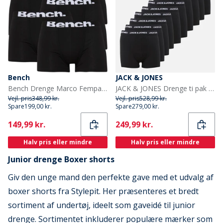
Bench
JACK & JONES
Bench Drenge Marco Fempak Boxer Sort
JACK & JONES Drenge ti pak bokser trusser Sort
Vejl. pris
348,99 kr.
Vejl. pris
528,99 kr.
Spare
199,00 kr.
Spare
279,00 kr.
Current
Current
149,99 kr.
249,99 kr.
Halv pris eller mindre
Halv pris eller mindre
Junior drenge Boxer shorts
Giv den unge mand den perfekte gave med et udvalg af
boxer shorts fra Stylepit. Her præsenteres et bredt
sortiment af undertøj, ideelt som gaveidé til junior
drenge. Sortimentet inkluderer populære mærker som