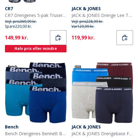
CR7
JACK & JONES
CR7 Drengenes 5-pak Truser Multifarvet
JACK & JONES Drenge Lee Trunks 5-pak Surf The Web
Vejl. pris
369,99 kr.
Vejl. pris
228,99 kr.
Spare
220,00 kr.
Var
129,99 kr.
Current
Current
149,99 kr.
119,99 kr.
Halv pris eller mindre
Bench
JACK & JONES
Bench Drengenes Bennett Boxer-pakke med 5 par Blå
JACK & JONES Drengebase Fem-pak Underbukser Multi