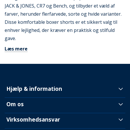
JACK & JONES, CR7 og Bench, og tilbyder et væld af
farver, herunder flerfarvede, sorte og hvide varianter.
Disse komfortable boxer shorts er et sikkert valg til
enhver lejlighed, der kræver en praktisk og stilfuld
gave.
Læs mere
Hjælp & information
Om os
Virksomhedsansvar