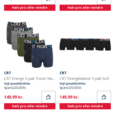
Halv pris eller mindre
Halv pris eller mindre
CR7
CR7
CR7 Drenge 5-pak Truser Multifarvet
CR7 Drengebøkser 5-pak Sort
Vejl. pris
369,99 kr.
Vejl. pris
369,99 kr.
Spare
220,00 kr.
Spare
220,00 kr.
Current
Current
149,99 kr.
149,99 kr.
Halv pris eller mindre
Halv pris eller mindre