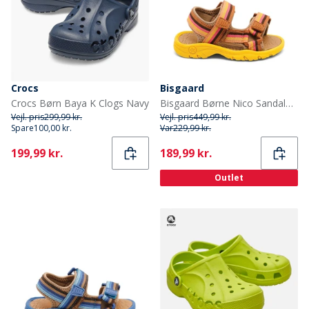
Crocs
Bisgaard
Crocs Børn Baya K Clogs Navy
Bisgaard Børne Nico Sandaler Lemon Mix
Vejl. pris
299,99 kr.
Vejl. pris
449,99 kr.
Spare
100,00 kr.
Var
229,99 kr.
Current
Current
199,99 kr.
189,99 kr.
Outlet