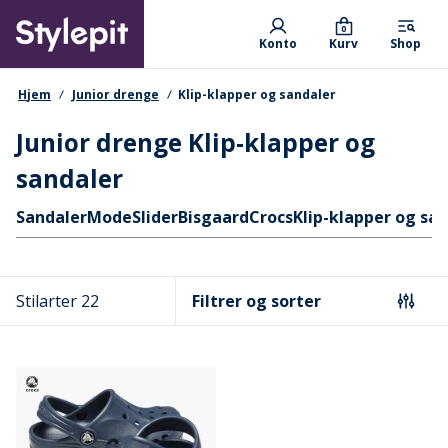
Skip
Primary departments
to
0
Konto
Kurv
Shop
main
content
navigationssti
Hjem
Junior drenge
Klip-klapper og sandaler
Junior drenge Klip-klapper og
sandaler
Hurtige links
Sandaler
Mode
Slider
Bisgaard
Crocs
Klip-klapper og sa
Stilarter 22
Filtrer og sorter