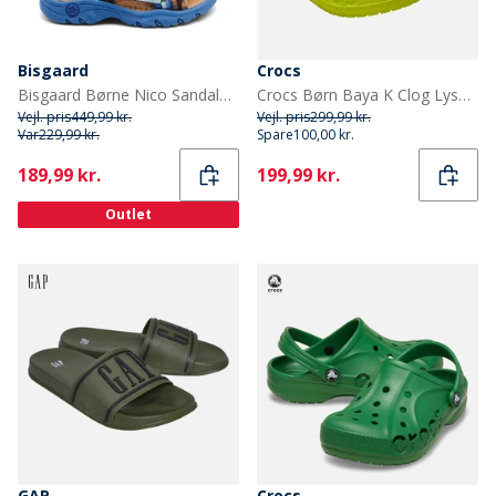
Bisgaard
Crocs
Bisgaard Børne Nico Sandaler Cobalt Mix
Crocs Børn Baya K Clog Lyse Rosa Lime Punch
Vejl. pris
449,99 kr.
Vejl. pris
299,99 kr.
Var
229,99 kr.
Spare
100,00 kr.
Current
Current
189,99 kr.
199,99 kr.
Outlet
GAP
Crocs