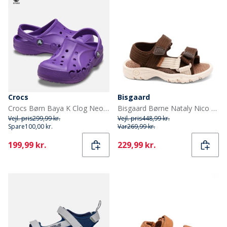
Crocs
Bisgaard
Crocs Børn Baya K Clog Neon Purple
Bisgaard Børne Nataly Nico Sandal Dark Brown
Vejl. pris
299,99 kr.
Vejl. pris
448,99 kr.
Spare
100,00 kr.
Var
269,99 kr.
Current
Current
199,99 kr.
229,99 kr.