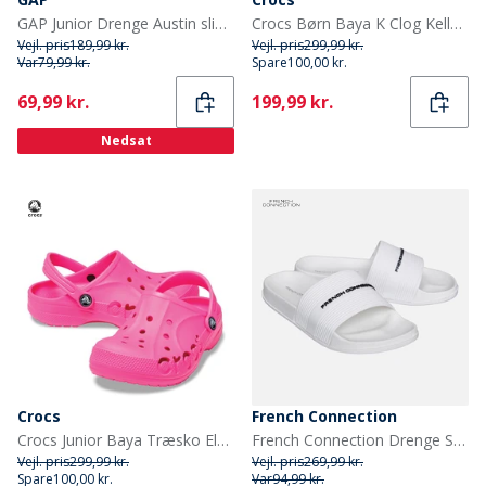
GAP Junior Drenge Austin sliders oliven/sort Olive Black
Crocs Børn Baya K Clog Kelly Green
Vejl. pris
189,99 kr.
Vejl. pris
299,99 kr.
Var
79,99 kr.
Spare
100,00 kr.
Current
Current
69,99 kr.
199,99 kr.
Nedsat
Crocs
French Connection
Crocs Junior Baya Træsko Elektrisk Rosa
French Connection Drenge Seler Sandaler Hvid/Black Logo
Vejl. pris
299,99 kr.
Vejl. pris
269,99 kr.
Spare
100,00 kr.
Var
94,99 kr.