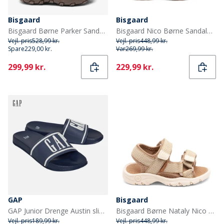
Bisgaard
Bisgaard
Bisgaard Børne Parker Sandaler Cacao Beige
Bisgaard Nico Børne Sandaler Mocha
Vejl. pris
528,99 kr.
Vejl. pris
448,99 kr.
Spare
229,00 kr.
Var
269,99 kr.
Current
Current
299,99 kr.
229,99 kr.
GAP
Bisgaard
GAP Junior Drenge Austin slippers navy/hvid Navy White
Bisgaard Børne Nataly Nico Sandal Nude Mix
Vejl. pris
189,99 kr.
Vejl. pris
448,99 kr.