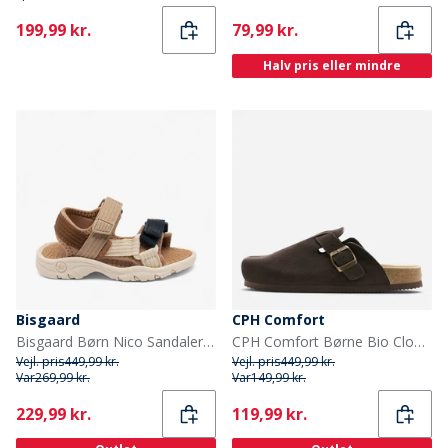
Current
Current
199,99 kr.
79,99 kr.
Halv pris eller mindre
Bisgaard
CPH Comfort
Bisgaard Børn Nico Sandaler Natur
CPH Comfort Børne Bio Clogs Ruskind Sandaler Dark Brown
Vejl. pris
449,99 kr.
Vejl. pris
449,99 kr.
Var
269,99 kr.
Var
149,99 kr.
Current
Current
229,99 kr.
119,99 kr.