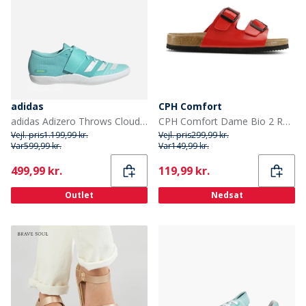
adidas
CPH Comfort
adidas Adizero Throws Cloudfoam Throwing Field Event Spikes Flash Aqua/Zero Metalic/Lucid Lemon
CPH Comfort Dame Bio 2 Rem Sandaler Red Patent
Vejl. pris
1.199,99 kr.
Vejl. pris
299,99 kr.
Var
599,99 kr.
Var
149,99 kr.
Current
Current
499,99 kr.
119,99 kr.
Outlet
Nedsat