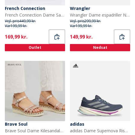
French Connection
Wrangler
French Connection Dame Sandaler Brun
Wrangler Dame espadriller Nancy China Blue
Vejl. pris
449,99 kr.
Vejl. pris
299,99 kr.
Var
199,99 kr.
Var
199,99 kr.
Current
Current
169,99 kr.
149,99 kr.
Outlet
Nedsat
Brave Soul
adidas
Brave Soul Dame Kilesandaler Flerfarvet
adidas Dame Supernova Rise 2 Neutrale Løbesko Preloved Ink/Matte Silver/Preloved Ink