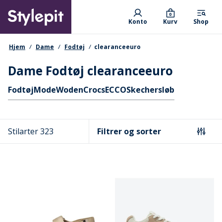
Skip
Primary departments
to
0
Konto
Kurv
Shop
main
content
navigationssti
Hjem
Dame
Fodtøj
clearanceeuro
Dame Fodtøj clearanceeuro
Hurtige links
Fodtøj
Mode
Woden
Crocs
ECCO
Skechers
løb
Stilarter 323
Filtrer og sorter