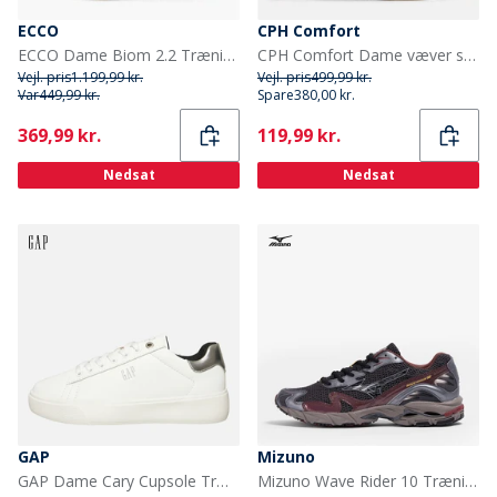
ECCO
CPH Comfort
ECCO Dame Biom 2.2 Træningssko Aquatic/Pagoda Blue/Shadow White
CPH Comfort Dame væver sandaler Camel
Vejl. pris
1.199,99 kr.
Vejl. pris
499,99 kr.
Var
449,99 kr.
Spare
380,00 kr.
Current
Current
369,99 kr.
119,99 kr.
Nedsat
Nedsat
GAP
Mizuno
GAP Dame Cary Cupsole Træningssko Hvid
Mizuno Wave Rider 10 Træningssko Black Sand/Sort/Chicory Coffe