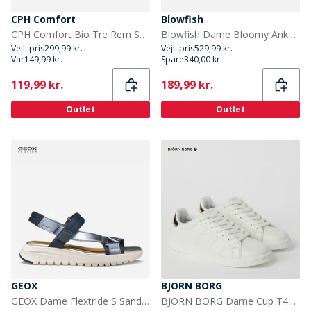
CPH Comfort
Blowfish
CPH Comfort Bio Tre Rem Sandaler Camel
Blowfish Dame Bloomy Ankelsko Sandaler Black Dyecut
Vejl. pris
299,99 kr.
Vejl. pris
529,99 kr.
Var
149,99 kr.
Spare
340,00 kr.
Current
Current
119,99 kr.
189,99 kr.
Outlet
Outlet
GEOX
BJORN BORG
GEOX Dame Flextride S Sandaler Navy/Avio
BJORN BORG Dame Cup T460 Sneakers Hvid/Guld White - Gold