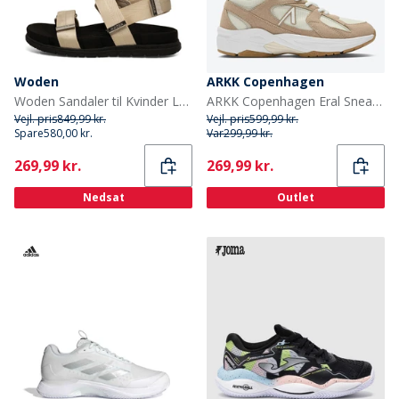
Woden
ARKK Copenhagen
Woden Sandaler til Kvinder Louisa 813 Elfenben
ARKK Copenhagen Eral Sneakers Beige/Hvid Beige White
Vejl. pris
849,99 kr.
Vejl. pris
599,99 kr.
Spare
580,00 kr.
Var
299,99 kr.
Current
Current
269,99 kr.
269,99 kr.
Nedsat
Outlet