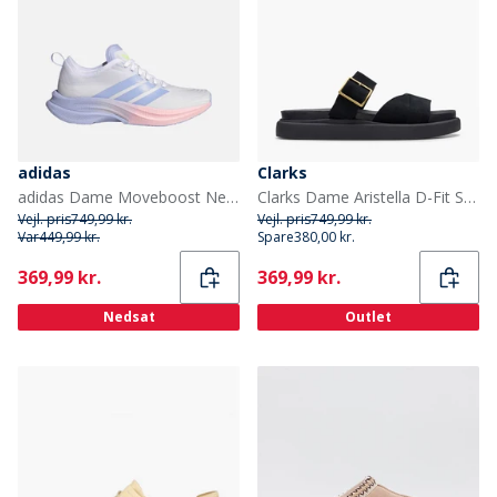
adidas
Clarks
adidas Dame Moveboost Neutrale Løbesko Fodtøj Footwear White/Violet Tone/Hi-Res Yellow
Clarks Dame Aristella D-Fit Sandaler Sort
Vejl. pris
749,99 kr.
Vejl. pris
749,99 kr.
Var
449,99 kr.
Spare
380,00 kr.
Current
Current
369,99 kr.
369,99 kr.
Nedsat
Outlet