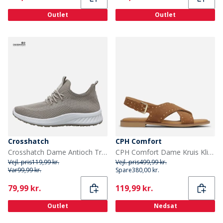
Outlet
Outlet
Crosshatch
CPH Comfort
Crosshatch Dame Antioch Træningssko Stone
CPH Comfort Dame Kruis Klinknagels Sandaler Camel
Vejl. pris
119,99 kr.
Vejl. pris
499,99 kr.
Var
99,99 kr.
Spare
380,00 kr.
Current
Current
79,99 kr.
119,99 kr.
Outlet
Nedsat