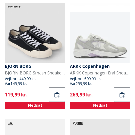
BJORN BORG
ARKK Copenhagen
BJORN BORG Smash Sneakers Sort
ARKK Copenhagen Eral Sneakers Lysegrå/Lilla Light Grey Lilac
Vejl. pris
449,99 kr.
Vejl. pris
599,99 kr.
Var
149,99 kr.
Var
299,99 kr.
Current
Current
119,99 kr.
269,99 kr.
Nedsat
Nedsat