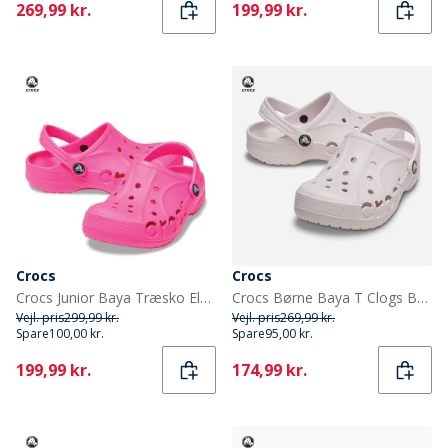
Current
Current
269,99 kr.
199,99 kr.
Crocs
Crocs
Crocs Junior Baya Træsko Elektrisk Rosa
Crocs Børne Baya T Clogs Barely Pink
Vejl. pris
299,99 kr.
Vejl. pris
269,99 kr.
Spare
100,00 kr.
Spare
95,00 kr.
Current
Current
199,99 kr.
174,99 kr.