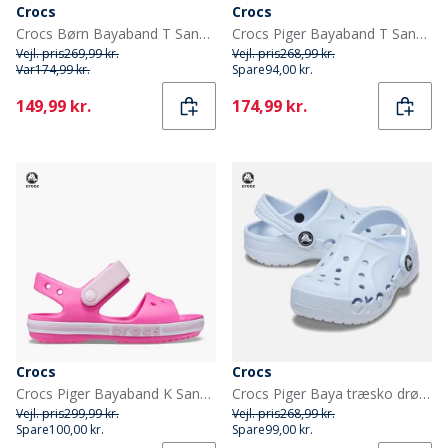
Crocs
Crocs
Crocs Børn Bayaband T Sandaler Army Green
Crocs Piger Bayaband T Sandal Electric Pink
Vejl. pris
269,99 kr.
Vejl. pris
268,99 kr.
Var
174,99 kr.
Spare
94,00 kr.
Current
Current
149,99 kr.
174,99 kr.
Crocs
Crocs
Crocs Piger Bayaband K Sandaler Electric Pink
Crocs Piger Baya træsko drømmelandskab
Vejl. pris
299,99 kr.
Vejl. pris
268,99 kr.
Spare
100,00 kr.
Spare
99,00 kr.