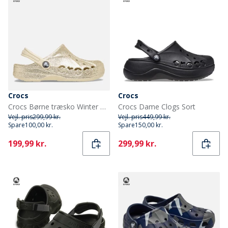
Crocs
Crocs
Crocs Børne træsko Winter White
Crocs Dame Clogs Sort
Vejl. pris
299,99 kr.
Vejl. pris
449,99 kr.
Spare
100,00 kr.
Spare
150,00 kr.
Current
Current
199,99 kr.
299,99 kr.