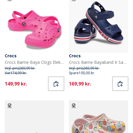
Crocs
Crocs
Crocs Børne Baya Clogs Elektrisk Pink
Crocs Børne Bayaband K Sandaler Navy/Pepper
Vejl. pris
269,99 kr.
Vejl. pris
269,99 kr.
Var
174,99 kr.
Spare
100,00 kr.
Current
Current
149,99 kr.
169,99 kr.