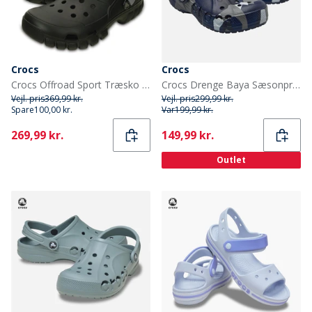
Crocs
Crocs
Crocs Offroad Sport Træsko Sort/Grafit
Crocs Drenge Baya Sæsonprintede Clogs Navy Multi
Vejl. pris
369,99 kr.
Vejl. pris
299,99 kr.
Spare
100,00 kr.
Var
199,99 kr.
Current
Current
269,99 kr.
149,99 kr.
Outlet