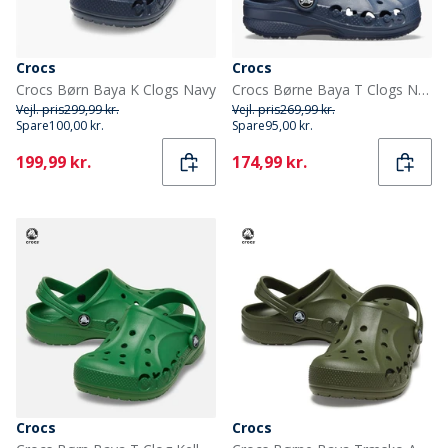
Crocs
Crocs
Crocs Børn Baya K Clogs Navy
Crocs Børne Baya T Clogs Navy
Vejl. pris
299,99 kr.
Vejl. pris
269,99 kr.
Spare
100,00 kr.
Spare
95,00 kr.
Current
Current
199,99 kr.
174,99 kr.
Crocs
Crocs