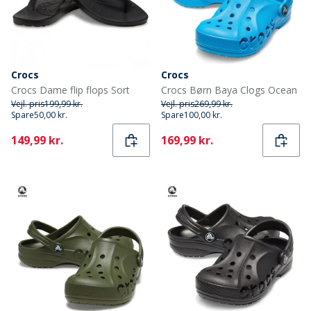
Crocs
Crocs
Crocs Dame flip flops Sort
Crocs Børn Baya Clogs Ocean
Vejl. pris
199,99 kr.
Vejl. pris
269,99 kr.
Spare
50,00 kr.
Spare
100,00 kr.
Current
Current
149,99 kr.
169,99 kr.