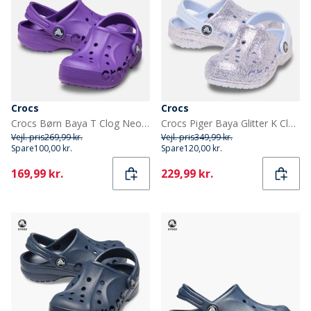
Crocs
Crocs
Crocs Børn Baya T Clog Neon Purple
Crocs Piger Baya Glitter K Clogs Dreamscape
Vejl. pris
269,99 kr.
Vejl. pris
349,99 kr.
Spare
100,00 kr.
Spare
120,00 kr.
Current
Current
169,99 kr.
229,99 kr.