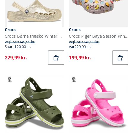
Crocs
Crocs
Crocs Børne træsko Winter White
Crocs Piger Baya Sæson Printet Træsko Barely Pink
Vejl. pris
349,99 kr.
Vejl. pris
348,99 kr.
Spare
120,00 kr.
Var
229,99 kr.
Current
Current
229,99 kr.
199,99 kr.