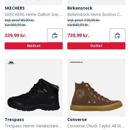
SKECHERS
Birkenstock
SKECHERS Herre Dalton Sneakers Natural
Birkenstock Herre Boston Corduroy Klipklapper Midnight
Vejl. pris
749,99 kr.
Vejl. pris
1.199,99 kr.
Var
369,99 kr.
Var
849,99 kr.
Current
Current
339,99 kr.
739,99 kr.
Nedsat
Outlet
Trespass
Converse
Trespass Herrer Vandrestøvler Sort
Converse Chuck Taylor All Star Hi Sko Grounded/Grounded/Gum