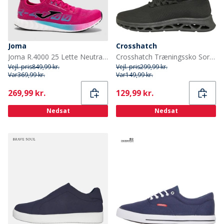
Joma
Crosshatch
Joma R.4000 25 Lette Neutrale Løbesko Fuchsia
Crosshatch Træningssko Sort Mono
Vejl. pris
849,99 kr.
Vejl. pris
299,99 kr.
Var
369,99 kr.
Var
149,99 kr.
Current
Current
269,99 kr.
129,99 kr.
Nedsat
Nedsat