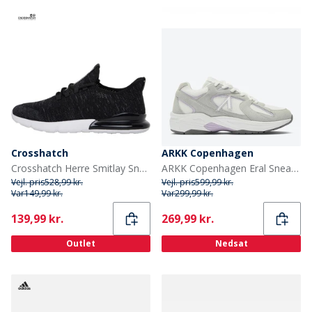
Crosshatch
ARKK Copenhagen
Crosshatch Herre Smitlay Sneakers Sort
ARKK Copenhagen Eral Sneakers Lysegrå/Lilla Light Grey Lilac
Vejl. pris
528,99 kr.
Vejl. pris
599,99 kr.
Var
149,99 kr.
Var
299,99 kr.
Current
Current
139,99 kr.
269,99 kr.
Outlet
Nedsat