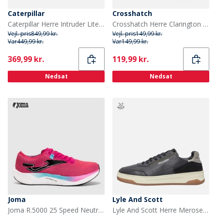
Caterpillar
Crosshatch
Caterpillar Herre Intruder Lite Vent Sko Lys Hvid
Crosshatch Herre Clarington Træningssko Black Mono
Vejl. pris
849,99 kr.
Vejl. pris
149,99 kr.
Var
449,99 kr.
Var
149,99 kr.
Current
Current
369,99 kr.
119,99 kr.
Nedsat
Nedsat
Joma
Lyle And Scott
Joma R.5000 25 Speed Neutral Løbesko Fuchsia
Lyle And Scott Herre Merose Sneakers Sort