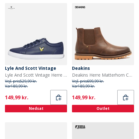
Lyle And Scott Vintage
Deakins
Lyle And Scott Vintage Herre Halket Træningssko Navy
Deakins Herre Matterhorn Chelsea Støvler Midt Brun
Vejl. pris
529,99 kr.
Vejl. pris
699,99 kr.
Var
189,99 kr.
Var
189,99 kr.
Current
Current
149,99 kr.
149,99 kr.
Nedsat
Outlet