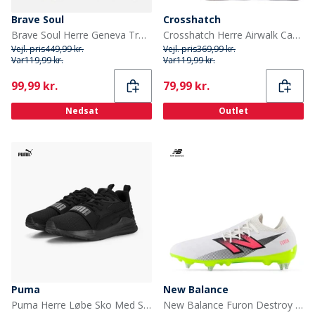
Brave Soul
Crosshatch
Brave Soul Herre Geneva Træningssko Navy
Crosshatch Herre Airwalk Canvas Pumps Blå
Vejl. pris
449,99 kr.
Vejl. pris
369,99 kr.
Var
119,99 kr.
Var
119,99 kr.
Current
Current
99,99 kr.
79,99 kr.
Nedsat
Outlet
Puma
New Balance
Puma Herre Løbe Sko Med Støtte Puma Black
New Balance Furon Destroy V7 SG / Soft Ground Fodboldstøvler Hvid