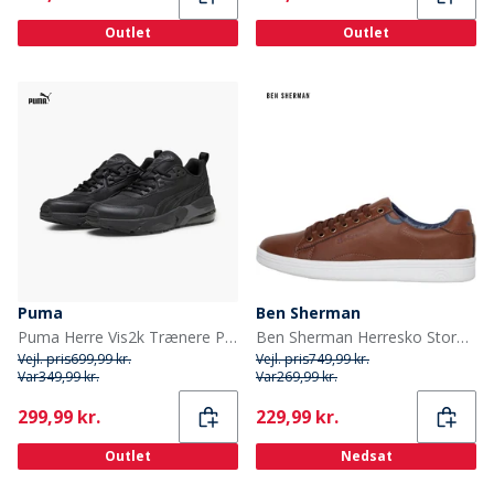
Outlet
Outlet
Puma
Ben Sherman
Puma Herre Vis2k Trænere Puma Black
Ben Sherman Herresko Storm Træner Tan
Vejl. pris
699,99 kr.
Vejl. pris
749,99 kr.
Var
349,99 kr.
Var
269,99 kr.
Current
Current
299,99 kr.
229,99 kr.
Outlet
Nedsat