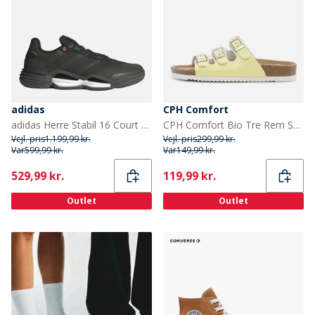
adidas
CPH Comfort
adidas Herre Stabil 16 Court Træningssko Shadow Olive/Core Black/Grey Six
CPH Comfort Bio Tre Rem Sandaler Lemon
Vejl. pris
1.199,99 kr.
Vejl. pris
299,99 kr.
Var
599,99 kr.
Var
149,99 kr.
Current
Current
529,99 kr.
119,99 kr.
Outlet
Outlet