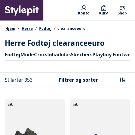
Skip
Primary departments
to
0
Konto
Kurv
Shop
main
content
navigationssti
Hjem
Herre
Fodtøj
clearanceeuro
Herre Fodtøj clearanceeuro
Hurtige links
Fodtøj
Mode
Crocs
løb
adidas
Skechers
Playboy Footwea
Stilarter 353
Filtrer og sorter