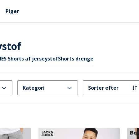
Piger
ystof
ES Shorts af jerseystof
Shorts drenge
Kategori
Sorter efter