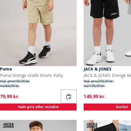
Puma
JACK & JONES
Puma Drenge Grafik Shorts Putty
Vejl. pris
199,99 kr.
Vejl. pris
299,99 kr.
Var
84,99 kr.
Var
199,99 kr.
Current
Current
79,99 kr.
149,99 kr.
Halv pris eller mindre
Outlet