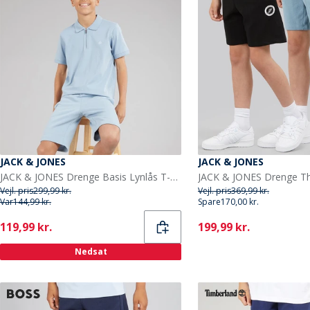
JACK & JONES
JACK & JONES
JACK & JONES Drenge Basis Lynlås T-shirt Og Shorts Sæt Ashley Blue
Vejl. pris
299,99 kr.
Vejl. pris
369,99 kr.
Var
144,99 kr.
Spare
170,00 kr.
Current
Current
119,99 kr.
199,99 kr.
Nedsat