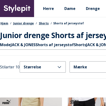
Skip
Primary departments
to
Herre
Dame
Drenge
main
content
navigationssti
Hjem
Junior drenge
Shorts
Shorts af jerseystof
Junior drenge Shorts af jerse
Hurtige links
Mode
JACK & JONES
Shorts af jerseystof
Shorts
JACK & JON
Stilarter 10
Størrelse
Mærke