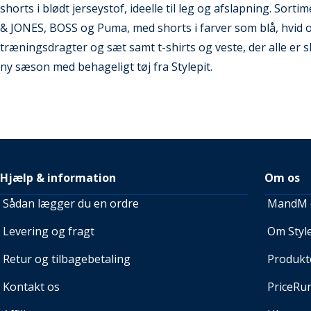
shorts i blødt jerseystof, ideelle til leg og afslapning. So
& JONES, BOSS og Puma, med shorts i farver som blå, hvid o
træningsdragter og sæt samt t-shirts og veste, der alle er ska
ny sæson med behageligt tøj fra Stylepit.
Hjælp & information
Om os
Sådan lægger du en ordre
MandM e
Levering og fragt
Om Style
Retur og tilbagebetaling
Produkt
Kontakt os
PriceRu