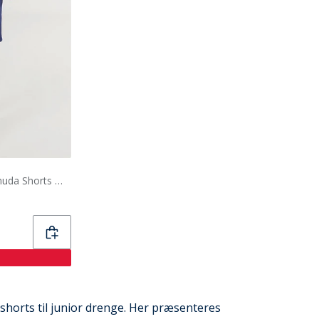
Timberland Drenge Bermuda Shorts Medieval Blue
f shorts til junior drenge. Her præsenteres