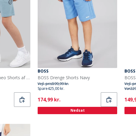
BOSS
BOSS
JACK & JONES Drenge Theo Shorts af jerseystof Sort
BOSS Drenge Shorts Navy
BOSS 
Vejl. pris
599,99 kr.
Vejl. p
Spare
425,00 kr.
Var
229
Current
Curr
174,99 kr.
149,9
Nedsat