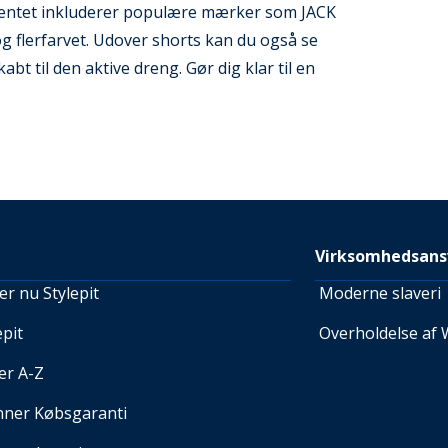
rtimentet inkluderer populære mærker som JACK
g flerfarvet. Udover shorts kan du også se
bt til den aktive dreng. Gør dig klar til en
Virksomhedsans
r nu Stylepit
Moderne slaveri
pit
Overholdelse af 
er A-Z
nner Købsgaranti