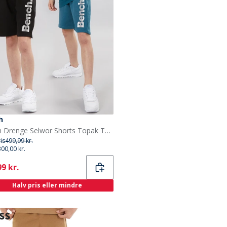
h
Bench Drenge Selwor Shorts Topak Teal/Sort
ris
499,99 kr.
300,00 kr.
ent
9 kr.
Halv pris eller mindre