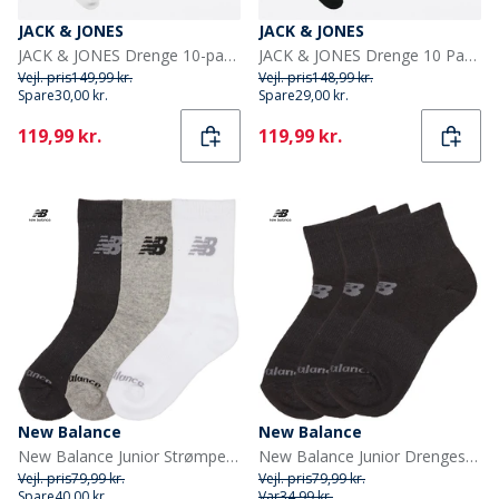
JACK & JONES
JACK & JONES
JACK & JONES Drenge 10-pak Regen Tennissokker Hvid
JACK & JONES Drenge 10 Par Regn Tennissokker Sorte
Vejl. pris
149,99 kr.
Vejl. pris
148,99 kr.
Spare
30,00 kr.
Spare
29,00 kr.
Current
Current
119,99 kr.
119,99 kr.
New Balance
New Balance
New Balance Junior Strømper med Polstring 3-Pak Multi
New Balance Junior Drengesokser 3-pak Kvart Sorter
Vejl. pris
79,99 kr.
Vejl. pris
79,99 kr.
Spare
40,00 kr.
Var
34,99 kr.