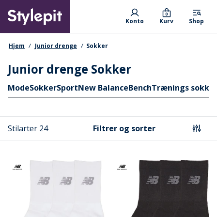
Skip
Primary departments
to
0
Konto
Kurv
Shop
main
content
navigationssti
Hjem
Junior drenge
Sokker
Junior drenge Sokker
Hurtige links
Mode
Sokker
Sport
New Balance
Bench
Trænings sokke
Stilarter 24
Filtrer og sorter