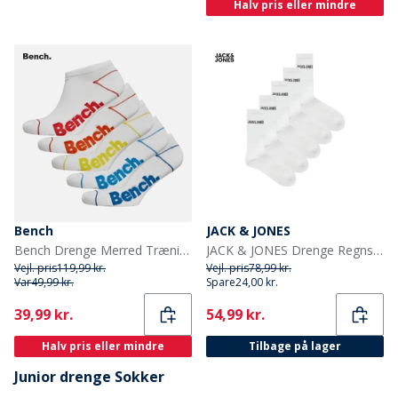
Halv pris eller mindre
Bench
JACK & JONES
Bench Drenge Merred Trænings sokker Hvid
JACK & JONES Drenge Regnsokker 5-pak Hvid
Vejl. pris
119,99 kr.
Vejl. pris
78,99 kr.
Var
49,99 kr.
Spare
24,00 kr.
Current
Current
39,99 kr.
54,99 kr.
Halv pris eller mindre
Tilbage på lager
Junior drenge Sokker