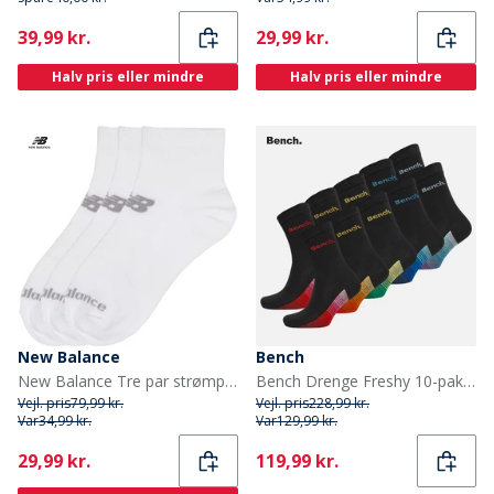
Current
Current
39,99 kr.
29,99 kr.
Halv pris eller mindre
Halv pris eller mindre
New Balance
Bench
New Balance Tre par strømper til Drenge i kvartlængde hvid
Bench Drenge Freshy 10-pak Sokker Sort/Multi
Vejl. pris
79,99 kr.
Vejl. pris
228,99 kr.
Var
34,99 kr.
Var
129,99 kr.
Current
Current
29,99 kr.
119,99 kr.