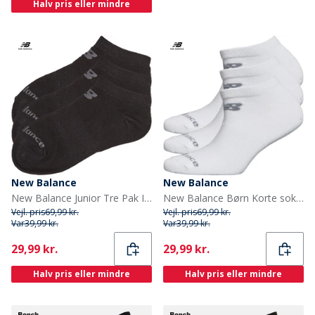
Halv pris eller mindre
New Balance
New Balance
New Balance Junior Tre Pak Ingen Synlige Sokker Sort
New Balance Børn Korte sokker Hvid
Vejl. pris
69,99 kr.
Vejl. pris
69,99 kr.
Var
39,99 kr.
Var
39,99 kr.
Current
Current
29,99 kr.
29,99 kr.
Halv pris eller mindre
Halv pris eller mindre