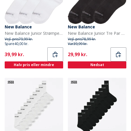
New Balance
New Balance
New Balance Junior Strømper med Polstring 3-pak Hvid
New Balance Junior Tre Par Polstrede Crew Sokker Sort
Vejl. pris
79,99 kr.
Vejl. pris
78,99 kr.
Spare
40,00 kr.
Var
39,99 kr.
Current
Current
39,99 kr.
29,99 kr.
Halv pris eller mindre
Nedsat