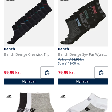
Bench
Bench
Bench Drenge Creswick Ti par Selskabstøjssokker Sort
Bench Drenge Syv Par Wynne Sokker Assorteret
Vejl. pris
198,99 kr.
Spare
119,00 kr.
Current
Current
99,99 kr.
79,99 kr.
Nyheder
Nyheder