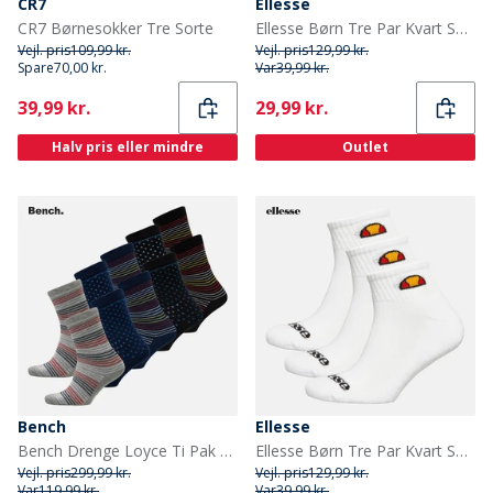
CR7
Ellesse
CR7 Børnesokker Tre Sorte
Ellesse Børn Tre Par Kvart Sokker Multi
Vejl. pris
109,99 kr.
Vejl. pris
129,99 kr.
Spare
70,00 kr.
Var
39,99 kr.
Current
Current
39,99 kr.
29,99 kr.
Halv pris eller mindre
Outlet
Bench
Ellesse
Bench Drenge Loyce Ti Pak Sokker Multi
Ellesse Børn Tre Par Kvart Sokker Hvid
Vejl. pris
299,99 kr.
Vejl. pris
129,99 kr.
Var
119,99 kr.
Var
39,99 kr.